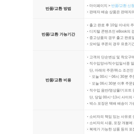
마이페이지 >
반품/교환 신청
반품/교환 방법
판매자 배송 상품은 판매자와
출고 완료 후 10일 이내의 
디지털 콘텐츠인 eBook의 
반품/교환 가능기간
중고상품의 경우 출고 완료일
모바일 쿠폰의 경우 유효기간(
고객의 단순변심 및 착오구
직수입양서/직수입일서중 일
단, 아래의 주문/취소 조건인
오늘 00시 ~ 06시 30분 
반품/교환 비용
오늘 06시 30분 이후 주문
직수입 음반/영상물/기프트 
단, 당일 00시~13시 사이
박스 포장은 택배 배송이 가
소비자의 책임 있는 사유로 
소비자의 사용, 포장 개봉에 
복제가 가능한 상품 등의 포장을 