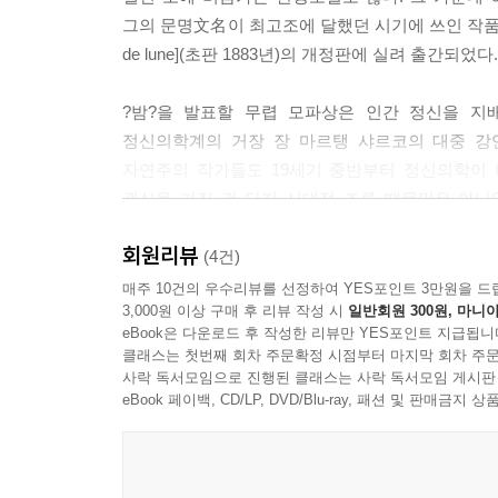
그의 문명文名이 최고조에 달했던 시기에 쓰인 작품으로, 
de lune](초판 1883년)의 개정판에 실려 출간되었다.
?밤?을 발표할 무렵 모파상은 인간 정신을 지배
정신의학계의 거장 장 마르탱 샤르코의 대중 강
자연주의 작가들도 19세기 중반부터 정신의학이
관심을 가진 건 단지 시대적 조류 때문만은 아니
어머니는 자주 히스테리성 신경발작을 일으키다 
회원리뷰
매독균 때문인지 유전병 때문인지 모르지만 오랜 세
(4건)
매주 10건의 우수리뷰를 선정하여 YES포인트 3만원을 드
3,000원 이상 구매 후 리뷰 작성 시
일반회원 300원, 마니아
특기할 만한 사건 하나 없고 화자 외엔 등장인물 
eBook은 다운로드 후 작성한 리뷰만 YES포인트 지급됩니
모파상이 다다른 절망의 심연을 간명하게 보여준
클래스는 첫번째 회차 주문확정 시점부터 마지막 회차 주문
인물들과 19세기 파리의 밤풍경이 텍스트의 여운을 
사락 독서모임으로 진행된 클래스는 사락 독서모임 게시판
eBook 페이백, CD/LP, DVD/Blu-ray, 패션 및 판매금
“우리가 열렬히 사랑하는 것은 결국 우리를 죽음으
나는 밤을 열렬히 사랑한다. 그것은 고향이나 애인