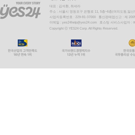
대표 : 김석환, 최세라
주소 : 서울시 영등포구 은행로 11, 5층~6층(여의도동,일신
사업자등록번호 : 229-81-37000 통신판매업신고 : 제 200
이메일 : yes24help@yes24.com 호스팅 서비스사업자 :
Copyright ⓒ YES24 Corp. All Rights Reserved.