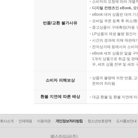
소비자의 요청에 따라 개별
디지털 컨텐츠인 eBook, 
eBook 대여 상품은 대여 기
모바일 쿠폰 등록 후 취소/환
반품/교환 불가사유
중고상품이 구매확정(자동 
LP상품의 재생 불량 원인이 기
시간의 경과에 의해 재판매가
전자상거래 등에서의 소비자
eBook 세트 상품은 일괄 
1개의 상품으로 취급 및 판매
우, 세트 상품 전부 및 세트
상품의 불량에 의한 반품, 교
소비자 피해보상
준하여 처리됨
환불 지연에 따른 배상
대금 환불 및 환불 지연에 
회사소개
인재채용
이용약관
개인정보처리방침
청소년보호정책
도서홍보안내