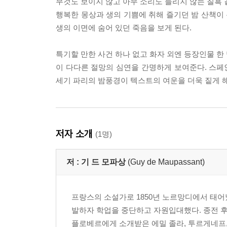
무것도 보이지 않고 아무 소리도 들리지 않는 칠흑 
행복한 몽상과 생의 기쁨에 취해 즐기던 밤 산책이 
생의 이면에 숨어 있던 죽음을 보게 된다.
특기할 만한 사건 하나 없고 화자 외엔 등장인물 한 
이 다다른 절망의 심연을 간명하게 보여준다. 스페
세기 파리의 밤풍경이 텍스트의 여운을 더욱 짙게 
저자 소개
(1명)
저 :
기 드 모파상
(Guy de Maupassant)
프랑스의 소설가로 1850년 노르망디에서 태어났
발하자 학업을 중단하고 자원입대했다. 종전 
플로베르에게 소개받은 에밀 졸라, 투르게네프, 