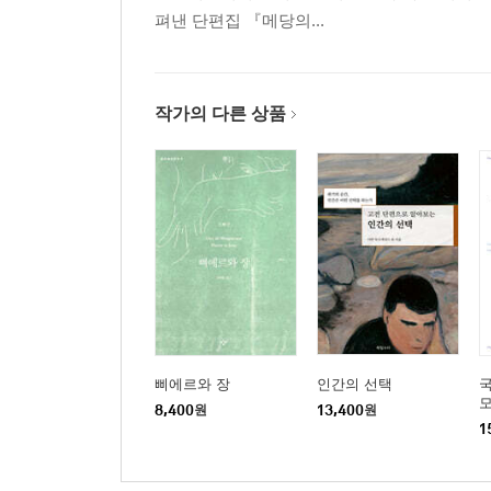
펴낸 단편집 『메당의...
작가의 다른 상품
삐에르와 장
인간의 선택
8,400
원
13,400
원
외
1