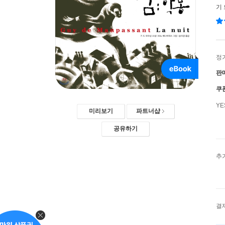
기
정
판
쿠
Y
미리보기
파트너샵
공유하기
추
결