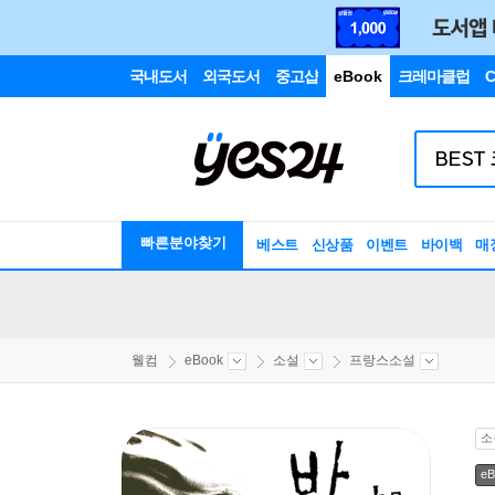
국내도서
외국도서
중고샵
eBook
크레마클럽
C
빠른분야찾기
베스트
신상품
이벤트
바이백
매
웰컴
eBook
소설
프랑스소설
소
eB