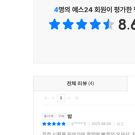
밤을 바라보는 눈으로, 밤을 호흡하는 코로, 밤의 
4
명의 예스24 회원이 평가한
_본문에서
8.
[밤]의 화자 ‘나’는 밤을 몹시 좋아해서 해가 지면
거닐며 북적북적한 카페를 관찰하고, 샹들리에 불
한다. 그런데 어느 순간 ‘나’의 시간감각이 흐려
아무것도 보이지 않고 아무 소리도 들리지 않는 칠흑
행복한 몽상과 생의 기쁨에 취해 즐기던 밤 산책이 
생의 이면에 숨어 있던 죽음을 보게 된다.
‘어둠(=절대고독=죽음)에 대한 공포’를 기술하고 
전체 리뷰
(4)
공포는 실명 위기에 처한 작가 자신의 불안과 두려
1
나는 모파상의 이런 불안과 공포가 [밤]이라는 작품
‘악몽’이라는 부제에 주목한다. 괄호를 여는 그의
마련 아닌가. 악몽에서 깨어났을 때의 안도감!
밤
종이책
구매
하지만 그는 결국 깨어나지 못했다. 그리고 몇 년 
s*******3
2025-08-04
신고
|
|
|
양쪽 눈의 기능이 모두 마비된 상태였다.
점점 시력을 잃어가며 절망에 빠졌던 모파상. 