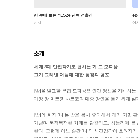
한 눈에 보는 YES24 단독 선출간
e
상시
상
소개
세계 3대 단편작가로 꼽히는 기 드 모파상
그가 그려낸 어둠에 대한 동경과 공포
[밤]을 발표할 무렵 모파상은 인간 정신을 지배하는 
거장 장 마르탱 샤르코의 대중 강연을 듣기 위해 
[밤]의 화자 ‘나’는 밤을 몹시 좋아해서 해가 지면
거닐며 북적북적한 카페를 관찰하고, 샹들리에 불
한다. 그런데 어느 순간 ‘나’의 시간감각이 흐려지