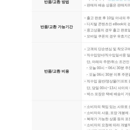
반품/교환 방법
판매자 배송 상품은 판매자와
출고 완료 후 10일 이내의 
디지털 콘텐츠인 eBook의 
반품/교환 가능기간
중고상품의 경우 출고 완료일
모바일 쿠폰의 경우 유효기간(
고객의 단순변심 및 착오구
직수입양서/직수입일서중 일
단, 아래의 주문/취소 조건인
오늘 00시 ~ 06시 30분 
반품/교환 비용
오늘 06시 30분 이후 주문
직수입 음반/영상물/기프트 
단, 당일 00시~13시 사이
박스 포장은 택배 배송이 가
소비자의 책임 있는 사유로 
소비자의 사용, 포장 개봉에 
복제가 가능한 상품 등의 포장을 
소비자의 요청에 따라 개별