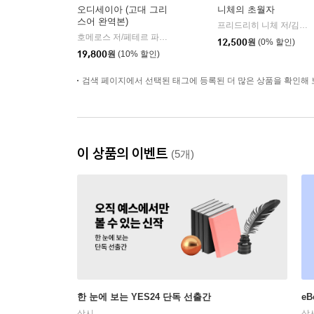
오디세이아 (고대 그리
니체의 초월자
스어 완역본)
프리드리히 니체 저/김철 편역
호메로스 저/페테르 파울 루벤스 그림/박문재 역
현대지성
|
12,500
원
(0% 할인)
19,800
원
(10% 할인)
검색 페이지에서 선택된 태그에 등록된 더 많은 상품을 확인해 
이 상품의 이벤트
(5개)
한 눈에 보는 YES24 단독 선출간
e
상시
상