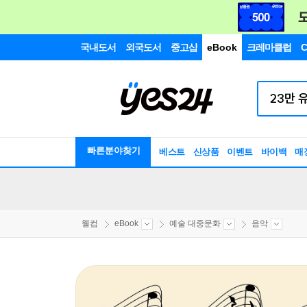
국내도서
외국도서
중고샵
eBook
크레마클럽
C
빠른분야찾기
베스트
신상품
이벤트
바이백
매
웰컴
eBook
예술 대중문화
음악