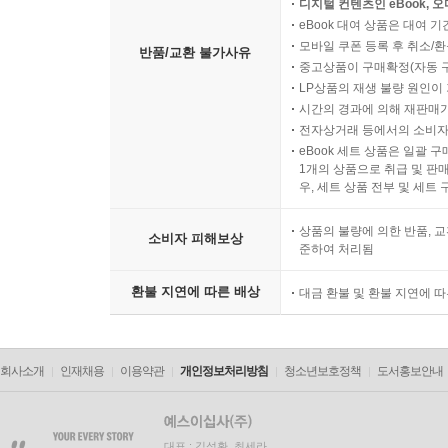
디지털 컨텐츠인 eBook, 
eBook 대여 상품은 대여 기
모바일 쿠폰 등록 후 취소/환
반품/교환 불가사유
중고상품이 구매확정(자동 
LP상품의 재생 불량 원인이 기
시간의 경과에 의해 재판매가
전자상거래 등에서의 소비자
eBook 세트 상품은 일괄 
1개의 상품으로 취급 및 판매
우, 세트 상품 전부 및 세트
상품의 불량에 의한 반품, 교
소비자 피해보상
준하여 처리됨
환불 지연에 따른 배상
대금 환불 및 환불 지연에 
회사소개
인재채용
이용약관
개인정보처리방침
청소년보호정책
도서홍보안내
대표 : 김석환, 최세라