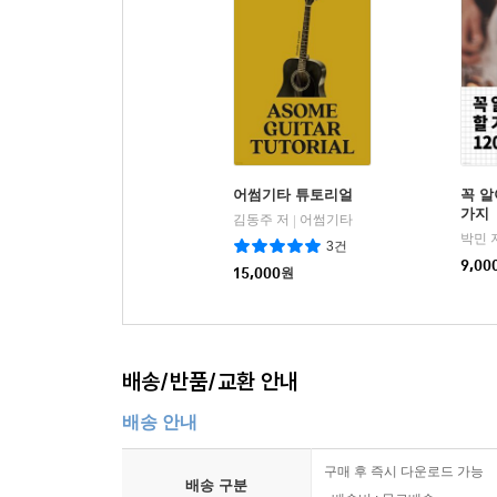
어썸기타 튜토리얼
꼭 알
가지
김동주 저
어썸기타
|
박민 
3건
9,00
15,000
원
배송/반품/교환 안내
배송 안내
구매 후 즉시 다운로드 가능
배송 구분