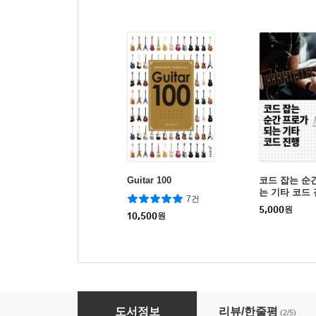
Guitar 100
코드 잡는 순
는 기타 코드
7건
5,000
원
10,500
원
일렉기타 솔로 연주를 위한 말랑기타 트레이닝
도서정보
리뷰/한줄평
(2/5)