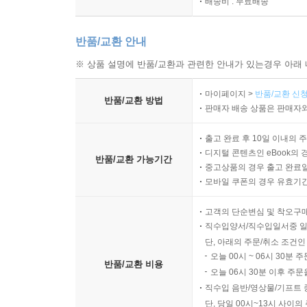
배송비 : 무료배송
반품/교환 안내
※ 상품 설명에 반품/교환과 관련한 안내가 있는경우 아래 
마이페이지 >
반품/교환 신청
반품/교환 방법
판매자 배송 상품은 판매자와
출고 완료 후 10일 이내의 
디지털 콘텐츠인 eBook의 
반품/교환 가능기간
중고상품의 경우 출고 완료일
모바일 쿠폰의 경우 유효기간(
고객의 단순변심 및 착오구
직수입양서/직수입일서중 일
단, 아래의 주문/취소 조건인
오늘 00시 ~ 06시 30분 
반품/교환 비용
오늘 06시 30분 이후 주문
직수입 음반/영상물/기프트 
단, 당일 00시~13시 사이