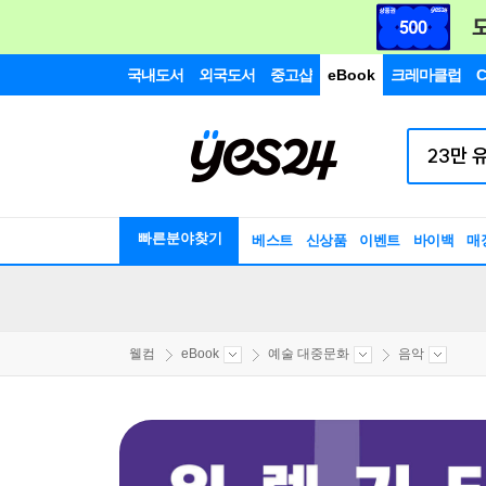
국내도서
외국도서
중고샵
eBook
크레마클럽
C
빠른분야찾기
베스트
신상품
이벤트
바이백
매
웰컴
eBook
예술 대중문화
음악