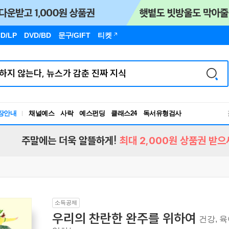
D/LP
DVD/BD
문구
/GIFT
티켓
장안내
채널예스
사락
예스펀딩
클래스24
독서유형검사
RBTI Lab
독서유형검사
주말에는 더욱 알뜰하게!
최대 2,000원 상품권 받으
소득공제
우리의 찬란한 완주를 위하여
건강, 