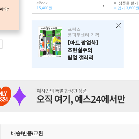
eBook
이 상품을 팔기
15,400원
매입가 3,800
프랑스
퐁피두센터 기획
[아트 팝업북]
초현실주의
팝업 갤러리
배송/반품/교환