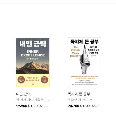
내면 근력
독하게 돈 공부
히읏
짐 머피 저/지여울 역
윌북(willbook)
박소연 저
메이븐
|
|
|
19,800
원
(10% 할인)
20,700
원
(10% 할인)