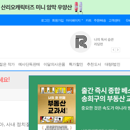
로그인
회원가입
마이페이지
카트
주문/배송
고객센터
Gl
젊은 작가
예사단독판매
이달의사은품
특가할인
추천도서
대량/법인
세요!
육아, 사내 정치질에 주저앉지 않고 내가 일하고 싶을 때까지