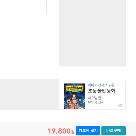
원
AD
19,800
카트에 넣기
바로구매
원