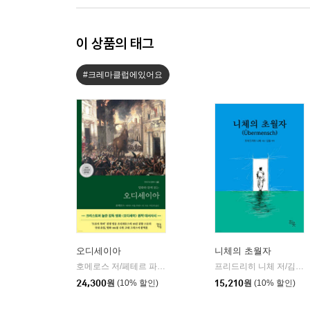
이 상품의 태그
#크레마클럽에있어요
오디세이아
니체의 초월자
호메로스 저/페테르 파울 루벤스 그림/박문재 역
현대지성
프리드리히 니체 저/김철 편역
|
24,300
원
(10% 할인)
15,210
원
(10% 할인)