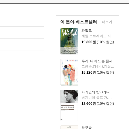
이 분야 베스트셀러
더보기
와일드
셰릴 스트레이드 저/우진하 역
19,800
원
(10% 할인)
우리, 나이 드는 존재
고금숙,김하나,김희경,송은혜,신혜우,윤정원,이라영,정수윤,정희진 저
15,120
원
(10% 할인)
자기만의 방·3기니
버지니아 울프 저/이미애 역
12,600
원
(10% 할인)
욕구들