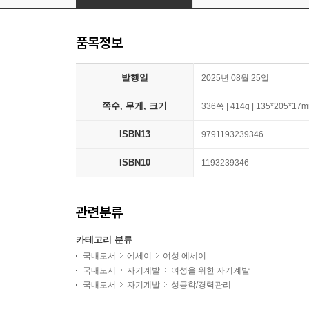
품목정보
발행일
2025년 08월 25일
쪽수, 무게, 크기
336쪽 | 414g | 135*205*17
ISBN13
9791193239346
ISBN10
1193239346
관련분류
카테고리 분류
국내도서
에세이
여성 에세이
국내도서
자기계발
여성을 위한 자기계발
국내도서
자기계발
성공학/경력관리