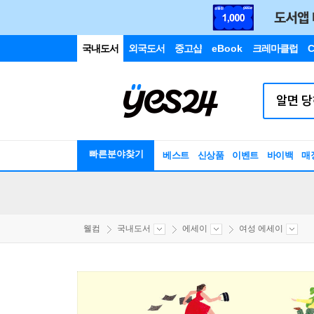
국내도서
외국도서
중고샵
eBook
크레마클럽
C
빠른분야찾기
베스트
신상품
이벤트
바이백
매
웰컴
국내도서
에세이
여성 에세이