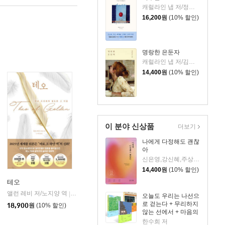
캐럴라인 냅 저/정지인 역
16,200
원
(10% 할인)
명랑한 은둔자
캐럴라인 냅 저/김명남 역
14,400
원
(10% 할인)
이 분야 신상품
더보기
나에게 다정해도 괜찮
아
신은영,강신혜,주상희,윤근영,정현숙 저
14,400
원
(10% 할인)
테오
앨런 레비 저/노지양 역
오팬하우스
|
오늘도 우리는 나선으
로 걷는다 + 무리하지
18,900
원
(10% 할인)
않는 선에서 + 마음의
문제 세트
한수희 저