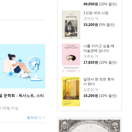
49,050
원
(10% 할인)
1인칭 여자 시점
조세인 저
15,200
원
(5% 할인)
나를 지키고 싶을 때
미술관에 갑니다
오희승 저
17,820
원
(10% 할인)
살면서 한 번은 혼자
가 된다
김준정 저
철 문학회 - 독서노트, 스티
16,200
원
(10% 할인)
년 08월 31일
펼쳐보기