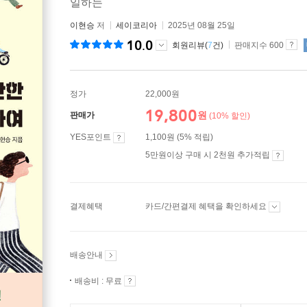
일하는
이현승
저
세이코리아
2025년 08월 25일
10.0
회원리뷰(
7
건)
판매지수 600
정가
22,000원
19,800
원
판매가
(10% 할인)
YES포인트
1,100원 (5% 적립)
5만원이상 구매 시 2천원 추가적립
결제혜택
카드/간편결제 혜택을 확인하세요
배송안내
배송비 : 무료