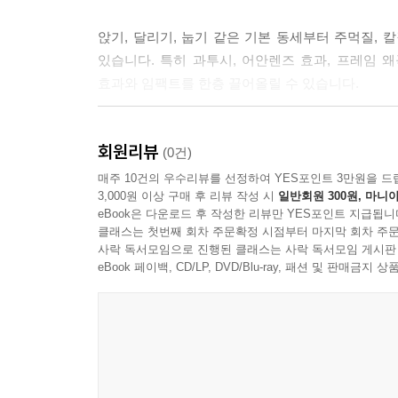
앉기, 달리기, 눕기 같은 기본 동세부터 주먹질, 
있습니다. 특히 과투시, 어안렌즈 효과, 프레임 
효과와 임팩트를 한층 끌어올릴 수 있습니다.
3. 중급자 이상의 작가를 위한 심화 학습서
회원리뷰
(0건)
이 책은 그림을 처음 시작하는 입문자보다는, 기본
매주 10건의 우수리뷰를 선정하여 YES포인트 3만원을 드
3,000원 이상 구매 후 리뷰 작성 시
일반회원 300원, 마니아
공간의 깊이감, 프레임과 시선 유도 등 고급 개념
eBook은 다운로드 후 작성한 리뷰만 YES포인트 지급됩니
작법서가 아닌, 장면을 ‘설계’하는 능력을 키워 주는
클래스는 첫번째 회차 주문확정 시점부터 마지막 회차 주문
사락 독서모임으로 진행된 클래스는 사락 독서모임 게시판
『다이나믹 장연 연출』에 수록된 내용
eBook 페이백, CD/LP, DVD/Blu-ray, 패션 및 판매금
Part 1. 소실점과 투시도법
어렵게만 느껴졌던 투시를 쉽게 배워요! 여러 인
알려드려요.