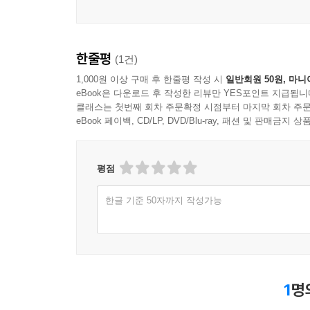
Part 2. 인물 캐릭터 그리기
한줄평
(1건)
얼굴, 비율, 관절 등 기본기는 물론, 캐릭터에
방법도 함께 배워 봐요.
1,000원 이상 구매 후 한줄평 작성 시
일반회원 50원, 마니
eBook은 다운로드 후 작성한 리뷰만 YES포인트 지급됩니
클래스는 첫번째 회차 주문확정 시점부터 마지막 회차 주문
Part 3. 공간 꾸미기
eBook 페이백, CD/LP, DVD/Blu-ray, 패션 및 판매금
공간의 깊이감과 분위기를 결정하는 방법을 배워요.
평점
Part 4 & 5. 동세 만들기 & 액션 연출
한글 기준 50자까지 작성가능
앉고, 달리고, 눕는 등 자연스러운 동세 표현부터, 
Part 6. 장면 연출
1
명
프레임, 빛, 중력, 무게중심 등 한 컷의 완성