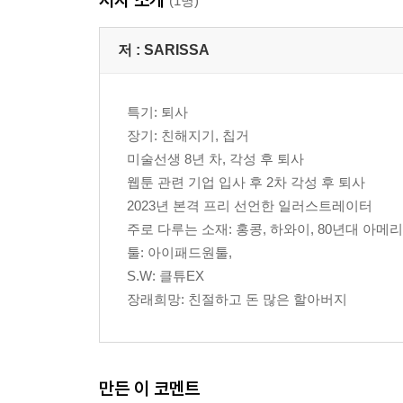
(1명)
저 :
SARISSA
특기: 퇴사
장기: 친해지기, 칩거
미술선생 8년 차, 각성 후 퇴사
웹툰 관련 기업 입사 후 2차 각성 후 퇴사
2023년 본격 프리 선언한 일러스트레이터
주로 다루는 소재: 홍콩, 하와이, 80년대 아
툴: 아이패드원툴,
S.W: 클튜EX
장래희망: 친절하고 돈 많은 할아버지
만든 이 코멘트