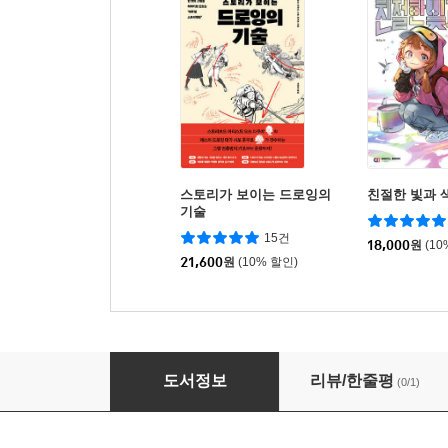
스토리가 보이는 드로잉의
친절한 빛과 
기술
15건
18,000
원
(10
21,600
원
(10% 할인)
다이나믹 장면 연출
도서정보
리뷰/한줄평
(0/1)