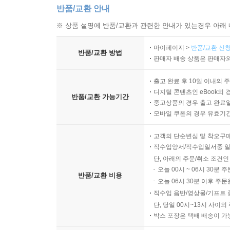
반품/교환 안내
※ 상품 설명에 반품/교환과 관련한 안내가 있는경우 아래 
마이페이지 >
반품/교환 신청
반품/교환 방법
판매자 배송 상품은 판매자와
출고 완료 후 10일 이내의 
디지털 콘텐츠인 eBook의 
반품/교환 가능기간
중고상품의 경우 출고 완료일
모바일 쿠폰의 경우 유효기간(
고객의 단순변심 및 착오구
직수입양서/직수입일서중 일
단, 아래의 주문/취소 조건인
오늘 00시 ~ 06시 30분 
반품/교환 비용
오늘 06시 30분 이후 주문
직수입 음반/영상물/기프트 
단, 당일 00시~13시 사이
박스 포장은 택배 배송이 가