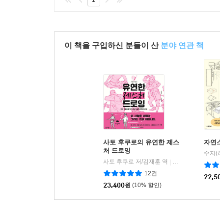
1
이 책을 구입하신 분들이 산
분야 연관 책
사토 후쿠로의 유연한 제스
자연
처 드로잉
수지(
사토 후쿠로 저/김재훈 역
잉크잼
|
12건
22,5
23,400
원
(10% 할인)