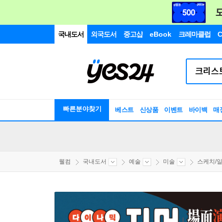
국내도서
외국도서
중고샵
eBook
크레마클럽
C
빠른분야찾기
베스트
신상품
이벤트
바이백
매
웰컴
국내도서
예술
미술
스케치/