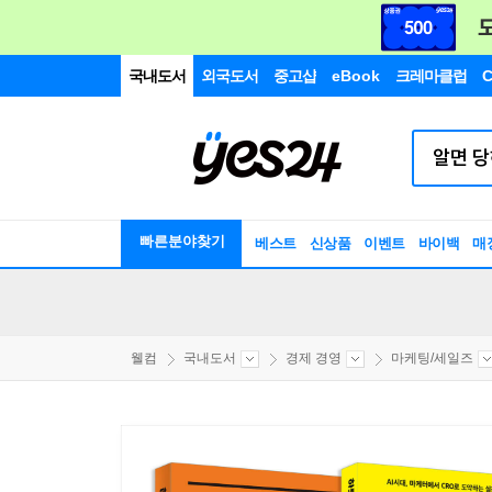
국내도서
외국도서
중고샵
eBook
크레마클럽
C
빠른분야찾기
베스트
신상품
이벤트
바이백
매
웰컴
국내도서
경제 경영
마케팅/세일즈