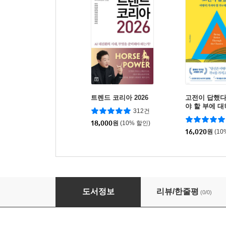
트렌드 코리아 2026
고전이 답했다
야 할 부에 
312건
18,000
원
(10% 할인)
16,020
원
(10
하룻밤에 읽는 B2B 마케팅+하룻밤에 읽는 B2B
도서정보
리뷰/한줄평
(0/0)