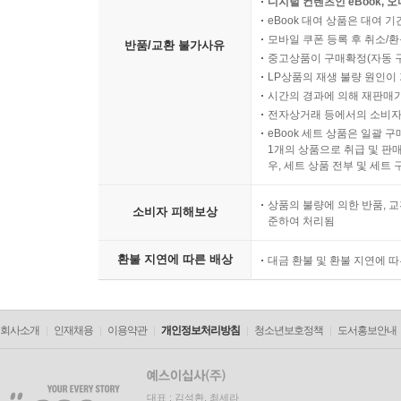
디지털 컨텐츠인 eBook, 
eBook 대여 상품은 대여 기
모바일 쿠폰 등록 후 취소/환
반품/교환 불가사유
중고상품이 구매확정(자동 
LP상품의 재생 불량 원인이 기
시간의 경과에 의해 재판매가
전자상거래 등에서의 소비자
eBook 세트 상품은 일괄 
1개의 상품으로 취급 및 판매
우, 세트 상품 전부 및 세트
상품의 불량에 의한 반품, 교
소비자 피해보상
준하여 처리됨
환불 지연에 따른 배상
대금 환불 및 환불 지연에 
회사소개
인재채용
이용약관
개인정보처리방침
청소년보호정책
도서홍보안내
대표 : 김석환, 최세라