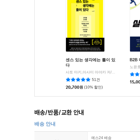
센스 있는 생각에는 틀이 있
B2B
다
노윤호
사토 마키,아사미 아야카 저/조사연 역
알레
|
51건
15,0
20,700
원
(10% 할인)
배송/반품/교환 안내
배송 안내
예스24 배송