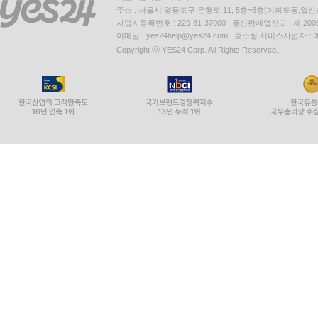
주소 : 서울시 영등포구 은행로 11, 5층~6층(여의도동,일신
사업자등록번호 : 229-81-37000 통신판매업신고 : 제 200
이메일 : yes24help@yes24.com 호스팅 서비스사업자 :
Copyright ⓒ YES24 Corp. All Rights Reserved.