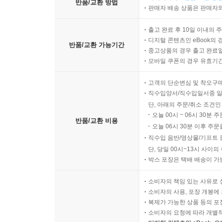
반품/교환 방법
판매자 배송 상품은 판매자와
출고 완료 후 10일 이내의 
디지털 콘텐츠인 eBook의 
반품/교환 가능기간
중고상품의 경우 출고 완료일
모바일 쿠폰의 경우 유효기간(
고객의 단순변심 및 착오구
직수입양서/직수입일서중 일
단, 아래의 주문/취소 조건인
오늘 00시 ~ 06시 30분 
반품/교환 비용
오늘 06시 30분 이후 주문
직수입 음반/영상물/기프트 
단, 당일 00시~13시 사이
박스 포장은 택배 배송이 가
소비자의 책임 있는 사유로 
소비자의 사용, 포장 개봉에 
복제가 가능한 상품 등의 포장을 
소비자의 요청에 따라 개별