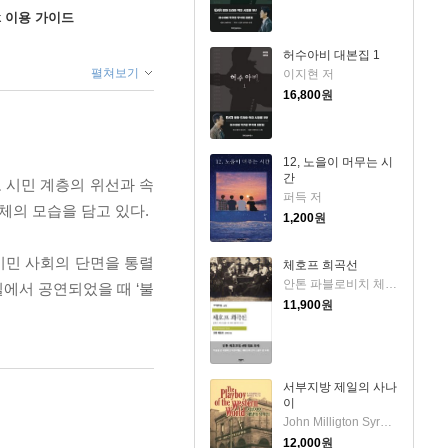
ok 이용 가이드
허수아비 대본집 1
펼쳐보기
이지현 저
16,800
원
12, 노을이 머무는 시
간
 시민 계층의 위선과 속
퍼득 저
체의 모습을 담고 있다.
1,200
원
시민 사회의 단면을 통렬
체호프 희곡선
안톤 파블로비치 체호프 저/김혜란 역
필에서 공연되었을 때 ‘불
11,900
원
서부지방 제일의 사나
이
John Milligton Syrge 저/손동호 역
12,000
원