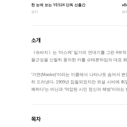
한 눈에 보는 YES24 단독 선출간
e
상시
상
소개
《속바지》는 ‘마스케’ 일가의 연대기를 그린 4부작
물근성을 신랄히 풍자한 카를 슈테른하임의 대표 희
‘가면(Maske)’이라는 이름에서 나타나듯 숨어서
히 드러낸다. 1909년 집필되었지만 외설 시비에 휘
쾌하다’는 비난과 ‘억압된 시민 정신의 해방’이라는
목차