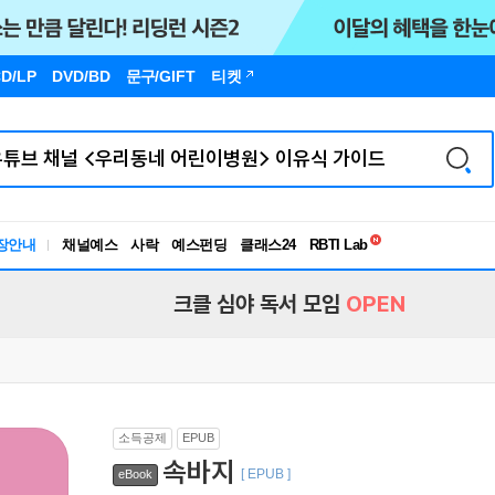
D/LP
DVD/BD
문구
/GIFT
티켓
독서유형검사
RBTI Lab
장안내
채널예스
사락
예스펀딩
클래스24
독서유형검사
크클 심야 독서 모임
OPEN
소득공제
EPUB
속바지
[ EPUB ]
eBook