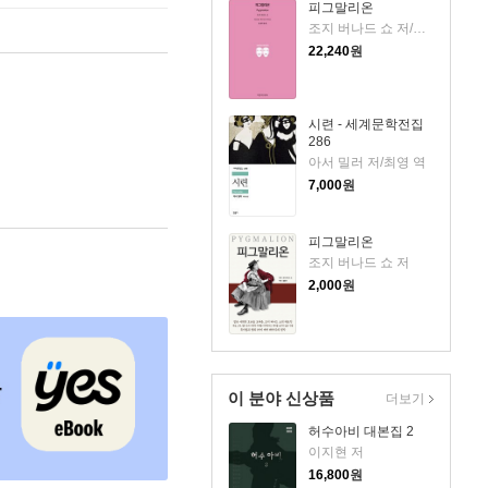
피그말리온
조지 버나드 쇼 저/김성환 역
22,240
원
시련 - 세계문학전집
286
아서 밀러 저/최영 역
7,000
원
피그말리온
조지 버나드 쇼 저
2,000
원
이 분야 신상품
더보기
허수아비 대본집 2
이지현 저
16,800
원