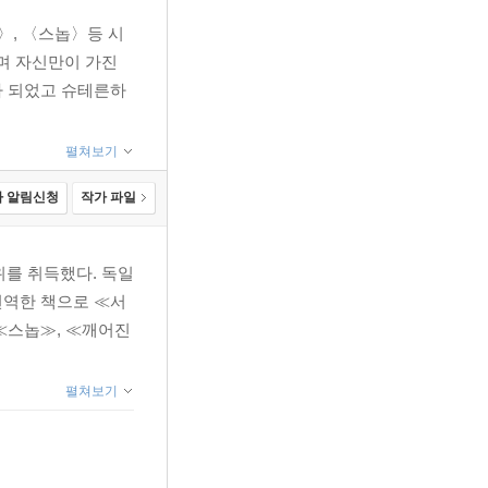
〉, 〈스놉〉등 시
며 자신만이 가진
가 되었고 슈테른하
펼쳐보기
 알림신청
작가 파일
를 취득했다. 독일
번역한 책으로 ≪서
 ≪스놉≫, ≪깨어진
펼쳐보기