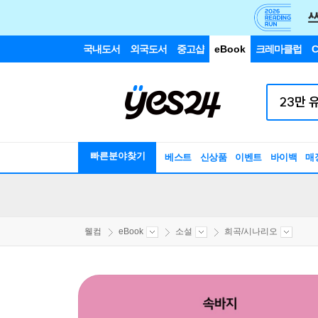
국내도서
외국도서
중고샵
eBook
크레마클럽
C
빠른분야찾기
베스트
신상품
이벤트
바이백
매
웰컴
eBook
소설
희곡/시나리오