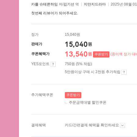
카를 슈테른하임
저/
김기선
역
지만지드라마
2025년 08월 0
첫번째 리뷰어가 되어주세요.
정가
15,040원
15,040
원
판매가
13,540
원
쿠폰혜택가
(종이책 정가 대비
쿠폰받기
YES포인트
750원 (5% 적립)
5만원이상 구매 시 2천원 추가적립
추가혜택쿠폰
쿠폰받기
주문금액대별 할인쿠폰
결제혜택
카드/간편결제 혜택을 확인하세요