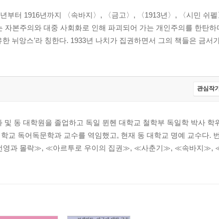
년부터 1916년까지 〈속바지〉, 〈금고〉, 〈1913년〉, 〈시민 쉬펠
그는 자본주의와 대중 사회화로 인해 파괴되어 가는 개인주의를 한탄하
한 뉘앙스’라 칭한다. 1933년 나치가 집권하면서 그의 책들은 금서
관심작가
및 동 대학원을 졸업하고 독일 뮌헨 대학교 철학부 독일학 박사 학위
학교 독어독문학과 교수를 역임했고, 현재 동 대학교 명예 교수다. 
번영과 몰락≫, ≪아르투로 우이의 집권≫, ≪사춘기≫, ≪속바지≫,