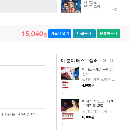
AD
15,040
카트에 넣기
바로구매
원클릭구매
원
이 분야 베스트셀러
더보기
맥베스 - 세계문학전
집 099
윌리엄 셰익스피어 저/최종철 역
4,900
원
베니스의 상인 - 세계
문학전집 262
윌리엄 셰익스피어 저/최종철 역
사용 불가) /PC(Mac)
6,300
원