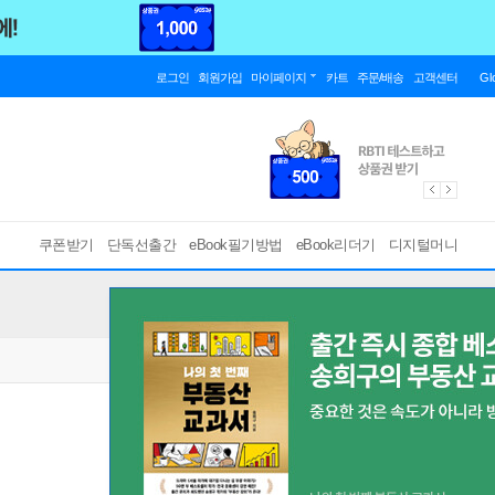
로그인
회원가입
마이페이지
카트
주문/배송
고객센터
Gl
쿠폰받기
단독선출간
eBook필기방법
eBook리더기
디지털머니