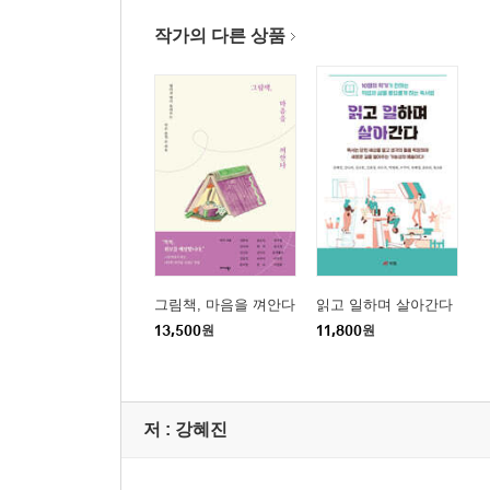
나를 찾아가는 길/ 정일인
무서운 엄마, 무심한 엄마/ 황은미
작가의 다른 상품
3장 이해하기 시작했습니다
마흔, 불혹의 온도/ 강혜진
남편 덕에 인생 레벨 업/ 김미애
애도를 통해 깨닫게 된 엄마의 손길/ 김선호
내 나이 마흔, 아버지의 시간을 걷다/ 백현기
있는 그대로 괜찮다/ 신민진
냉장고에는 고추, 서랍에는 물티슈/ 쓰꾸미
그림책, 마음을 껴안다
읽고 일하며 살아간다
내가 문제다/ 안지언
13,500
원
11,800
원
성장을 향한 한 걸음/ 이연화
혼자가 아니었다/ 정일인
나를 다듬는 엄마 노트/ 황은미
저 :
강혜진
4장 나 먼저 바뀌었더니 행복이 선물로