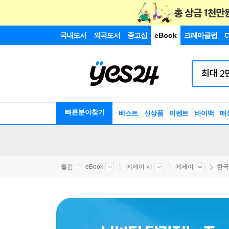
국내도서
외국도서
중고샵
eBook
크레마클럽
C
빠른분야찾기
베스트
신상품
이벤트
바이백
매
웰컴
eBook
에세이 시
에세이
한국