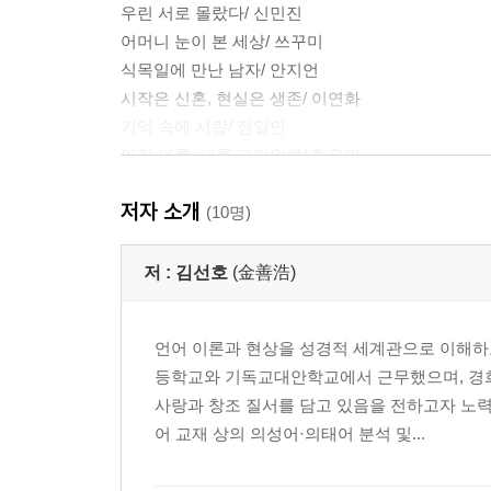
우린 서로 몰랐다/ 신민진
어머니 눈이 본 세상/ 쓰꾸미
식목일에 만난 남자/ 안지언
시작은 신혼, 현실은 생존/ 이연화
기억 속에 서랍/ 정일인
아직 너를, 너를 그리워해/ 황은미
저자 소개
2장 나만의 탈출구를 찾아서
(10명)
기분 좋은 변화/ 강혜진
저 :
김선호
(金善浩)
나는 나의 슈퍼우먼/ 김미애
아픔을 딛고 일어서는 힘, ‘애도’/ 김선호
언어 이론과 현상을 성경적 세계관으로 이해하
나의 삶, 이제부터 나빌레라/ 백현기
등학교와 기독교대안학교에서 근무했으며, 경
멀리서 봐야 예쁘다/ 신민진
사랑과 창조 질서를 담고 있음을 전하고자 노력
일상을 지키는 새벽 달리기/ 쓰꾸미
어 교재 상의 의성어·의태어 분석 및...
따라가는 사람보다 이끄는 사람/ 안지언
나를 찾아서/ 이연화