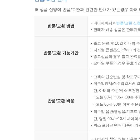
※ 상품 설명에 반품/교환과 관련한 안내가 있는경우 아래 
마이페이지 >
반품/교환 신청
반품/교환 방법
판매자 배송 상품은 판매자와
출고 완료 후 10일 이내의 
디지털 콘텐츠인 eBook의 
반품/교환 가능기간
중고상품의 경우 출고 완료일
모바일 쿠폰의 경우 유효기간(
고객의 단순변심 및 착오구
직수입양서/직수입일서중 일
단, 아래의 주문/취소 조건인
오늘 00시 ~ 06시 30분 
반품/교환 비용
오늘 06시 30분 이후 주문
직수입 음반/영상물/기프트 
단, 당일 00시~13시 사이
박스 포장은 택배 배송이 가
소비자의 책임 있는 사유로 