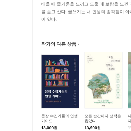
배울 때 즐거움을 느끼고 도울 때 보람을 느낀
혼자가 아니라, 함께 성장하는 삶/ 강혜진
를 품고 산다. 글쓰기는 내 인생의 종착점이 
그 덕분에, 나답게 산다/ 김미애
이 있다.
남겨진 이들을 위해/ 김선호
나를 돌아보니 해답이 보였다/ 백현기
가족이 되었다/ 신민진
작가의 다른 상품
싱크대 아래 숨겨진 진실/ 쓰꾸미
자기 계발에 미쳤다/ 안지언
변화의 결실, 가족과 나/ 이연화
덜어내고 나니 보이는 것들/ 정일인
내가 먼저 물었고, 아이는 울며 대답했다/ 황은미
마치는 글
문장 수집가들의 인생
모든 순간마다 선택은
나
가이드
옳았다
13,000
원
13,500
원
1