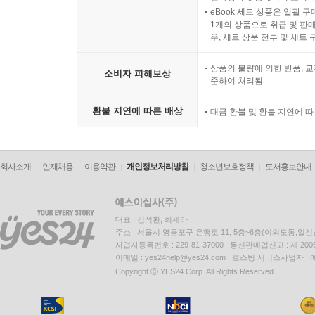
eBook 세트 상품은 일괄 
1개의 상품으로 취급 및 판매
우, 세트 상품 전부 및 세트
상품의 불량에 의한 반품, 교
소비자 피해보상
준하여 처리됨
환불 지연에 따른 배상
대금 환불 및 환불 지연에 
회사소개
인재채용
이용약관
개인정보처리방침
청소년보호정책
도서홍보안내
대표 : 김석환, 최세라
주소 : 서울시 영등포구 은행로 11, 5층~6층(여의도동,일신
사업자등록번호 : 229-81-37000 통신판매업신고 : 제 200
이메일 : yes24help@yes24.com 호스팅 서비스사업자 :
Copyright ⓒ YES24 Corp. All Rights Reserved.