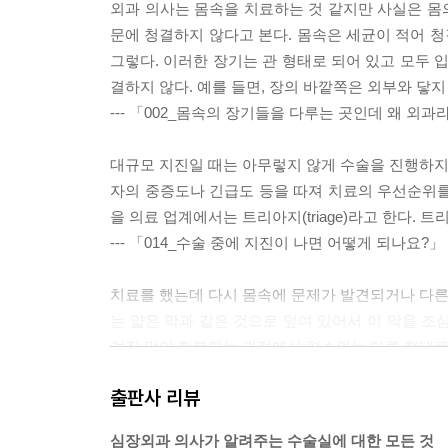
외과 의사는 몸속을 치료하는 것 같지만 사실은 몸의
문에 청결하지 않다고 본다. 몸속은 세균이 적어 청
그렇다. 이러한 장기는 관 형태로 되어 있고 모두 
결하지 않다. 예를 들면, 장의 바깥쪽은 외부와 닿
--- 「002_몸속의 장기들을 다루는 곳인데 왜 외과
대규모 지진일 때는 아무렇지 않게 수술을 진행하지 
자의 중증도나 긴급도 등을 따져 치료의 우선순위를
을 의료 업계에서는 트리아지(triage)라고 한다.
--- 「014_수술 중에 지진이 나면 어떻게 되나요?」
치료를 했는데 다시 몸속에 문제가 발견되거나 다른 
는 얇은 막과 같은 것으로 덮여 있어서 이 막을 조
겨진 막이 회복되는 과정에서 평소와는 다른 형태로 
--- 「022_왜 두 번째 수술은 힘든가요?」
출판사 리뷰
심장 수술은 가슴 가운데에 있는 뼈를 이렇게 생긴 
심장외과 의사가 알려주는 수술실에 대한 모든 것