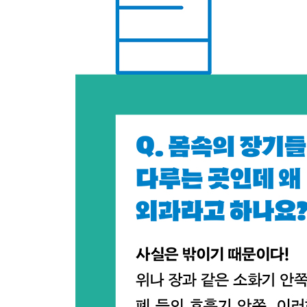
038 수술에 레지던트가 들어오지 못하도록 요청해
039 전신 마취 중에 코를 고는 사람도 있나요?
040 수술 전에 환자가 질문을 많이 하면 싫어하나요
041 수술 전에 어떻게 손을 씻나요?
042 외과 의사가 양손을 드는 포즈를 하는 이유는
043 수술복은 매번 세탁하나요?
044 외과 의사는 손을 자주 씻어야 해서 손이 거칠
045 환자의 혈액형에 따라 수술의 난이도가 달라지
?
106 의료 도구: 포셉이란?
107 의료 도구: 유구 포셉이란?
108 의료 도구: 니들 홀더란?
109 의료 도구: 봉합사란?
110 의료 도구: 메스란?
111 의료 도구: 메첸바움이란?
112 의료 도구: 쿠퍼란?
113 의료 도구: 페안 지혈 겸자란?