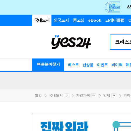
국내도서
외국도서
중고샵
eBook
크레마클럽
C
빠른분야찾기
베스트
신상품
이벤트
바이백
매
웰컴
국내도서
자연과학
인체
의학