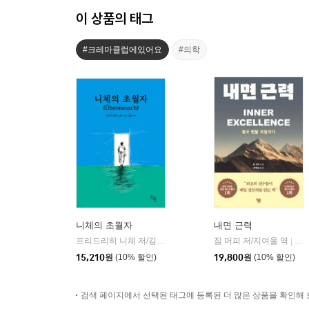
이 상품의 태그
#크레마클럽에있어요
#의학
니체의 초월자
내면 근력
프리드리히 니체 저/김철 편역
히읏
짐 머피 저/지여울 역
윌북(
|
|
15,210
원
(10% 할인)
19,800
원
(10% 할인)
검색 페이지에서 선택된 태그에 등록된 더 많은 상품을 확인해 