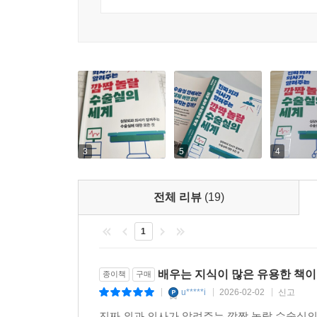
3
5
4
전체 리뷰
(19)
1
배우는 지식이 많은 유용한 책이
종이책
구매
u*****i
2026-02-02
신고
|
|
|
진짜 외과 의사가 알려주는 깜짝 놀랄 수술실의 세계