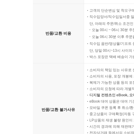
고객의 단순변심 및 착오구
직수입양서/직수입일서중 일
단, 아래의 주문/취소 조건인
오늘 00시 ~ 06시 30분 
반품/교환 비용
오늘 06시 30분 이후 주문
직수입 음반/영상물/기프트 
단, 당일 00시~13시 사이
박스 포장은 택배 배송이 가
소비자의 책임 있는 사유로 
소비자의 사용, 포장 개봉에 
복제가 가능한 상품 등의 포장을 
소비자의 요청에 따라 개별
디지털 컨텐츠인 eBook, 
eBook 대여 상품은 대여 기
모바일 쿠폰 등록 후 취소/환
반품/교환 불가사유
중고상품이 구매확정(자동 
LP상품의 재생 불량 원인이 기
시간의 경과에 의해 재판매가
전자상거래 등에서의 소비자