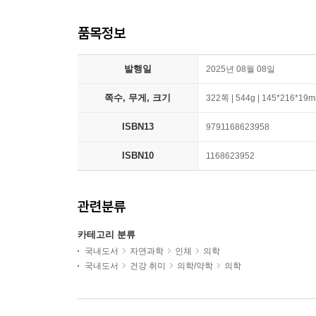
품목정보
발행일
2025년 08월 08일
쪽수, 무게, 크기
322쪽 | 544g | 145*216*19
ISBN13
9791168623958
ISBN10
1168623952
관련분류
카테고리 분류
국내도서
자연과학
인체
의학
국내도서
건강 취미
의학/약학
의학