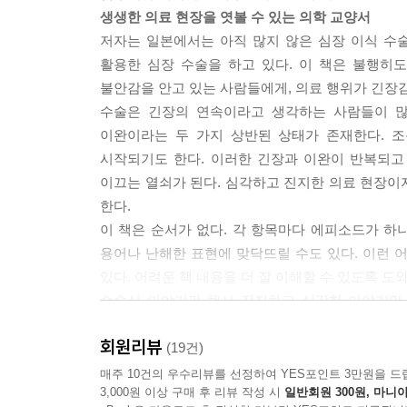
으로 자를 때는 뼈의 찌꺼기가 나온다. 그러한 작은
생생한 의료 현장을 엿볼 수 있는 의학 교양서
가 많으면 제거하거나 몸을 세척하지만, 많지 않으면
저자는 일본에서는 아직 많지 않은 심장 이식 수술
--- 「055_뼈를 자를 때 나온 찌꺼기는 어떻게 하나
활용한 심장 수술을 하고 있다. 이 책은 불행히
불안감을 안고 있는 사람들에게, 의료 행위가 긴장
심장이 제 기능을 하지 못하는 경우, 심장의 움직임
수술은 긴장의 연속이라고 생각하는 사람들이 많
디까지나 심장의 움직임을 보조하는 역할을 하기 때
이완이라는 두 가지 상반된 상태가 존재한다. 
고 인공 심장으로 교체하는 수술을 하기도 한다.
시작되기도 한다. 이러한 긴장과 이완이 반복되고
--- 「086_기계로 만든 심장이 있나요」
이끄는 열쇠가 된다. 심각하고 진지한 의료 현장이
한다.
수술에서 혈관과 장기를 연결할 때 사용한 실은 몸
이 책은 순서가 없다. 각 항목마다 에피소드가 하
큰일이 날 수도 있다. 수술이 끝나고 시간이 어느
용어나 난해한 표현에 맞닥뜨릴 수도 있다. 이런 
계속 남는다.
있다. 어려운 책 내용을 더 잘 이해할 수 있도록 도
--- 「093_수술할 때 사용한 실은 평생 몸속에 남나
수술실 이야기라 해서 진지하고 심각한 이야기만 
다양한 장르의 에피소드들도 담겨 있다. 그렇다면 
소아마비는 과거에 전 세계적으로 유행하며 많은 사람의
회원리뷰
(19건)
입을 통해 감염되는 경우가 많다. 한 번 걸리면 낫
매주 10건의 우수리뷰를 선정하여 YES포인트 3만원을 드
3,000원 이상 구매 후 리뷰 작성 시
일반회원 300원, 마니아
--- 「157_의학의 발전으로 없어진 병이 있나요?」