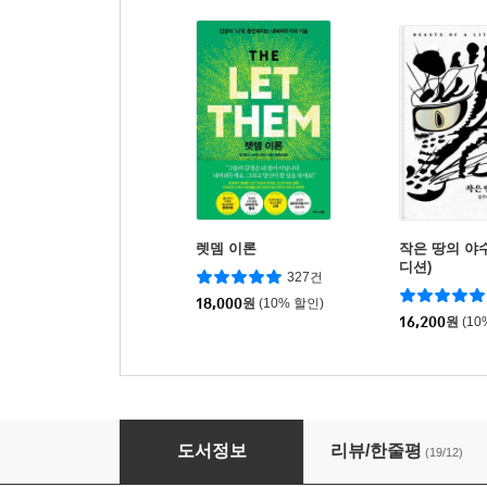
렛뎀 이론
작은 땅의 야수
디션)
327건
18,000
원
(10% 할인)
16,200
원
(10
진짜 외과 의사가 알려주는 깜짝 놀랄 수술실의 
도서정보
리뷰/한줄평
(19/12)