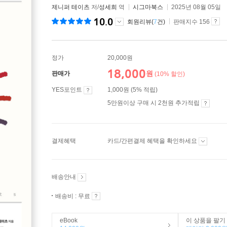
제니퍼 테이츠
저/
성세희
역
시그마북스
2025년 08월 05일
10.0
회원리뷰(
7
건)
판매지수 156
정가
20,000원
18,000
원
판매가
(10% 할인)
YES포인트
1,000원 (5% 적립)
5만원이상 구매 시 2천원 추가적립
결제혜택
카드/간편결제 혜택을 확인하세요
배송안내
배송비 : 무료
eBook
이 상품을 팔기