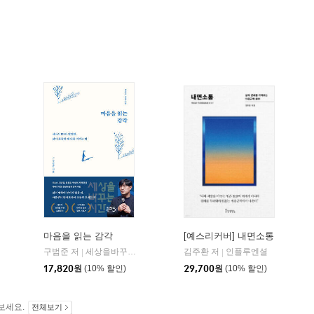
마음을 읽는 감각
[예스리커버] 내면소통
구범준 저
세상을바꾸는시간15분
김주환 저
인플루엔셜
|
|
윌마
|
17,820
원
(10% 할인)
29,700
원
(10% 할인)
보세요.
전체보기