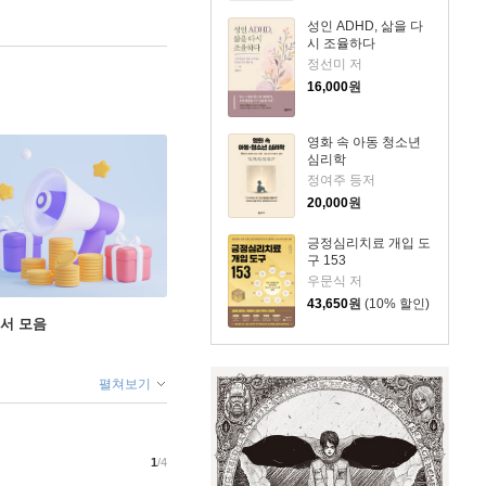
성인 ADHD, 삶을 다
시 조율하다
정선미 저
16,000
원
영화 속 아동 청소년
심리학
정여주 등저
20,000
원
긍정심리치료 개입 도
구 153
우문식 저
43,650
원
(10% 할인)
도서 모음
펼쳐보기
1
/4