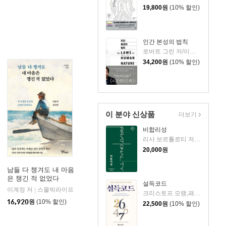
19,800
원
(10% 할인)
인간 본성의 법칙
로버트 그린 저/이지연 역
34,200
원
(10% 할인)
이 분야 신상품
더보기
비합리성
리사 보르톨로티 저/서상복 역
20,000
원
남들 다 챙겨도 내 마음
은 챙긴 적 없었다
설득코드
이계정 저
스몰빅라이프
|
크리스토프 모랭,패트릭 렌부아제 저/최인태 역
16,920
원
(10% 할인)
22,500
원
(10% 할인)