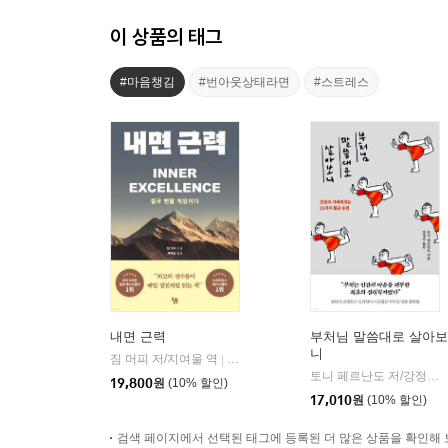
이 상품의 태그
#마음챙김
#번아웃상태라면
#스트레스
내면 근력
부처님 말씀대로 살아보
니
짐 머피 저/지여울 역
윌북(willbook)
|
토니 페르난도 저/강정선 역
19,800
원
(10% 할인)
17,010
원
(10% 할인)
검색 페이지에서 선택된 태그에 등록된 더 많은 상품을 확인해 