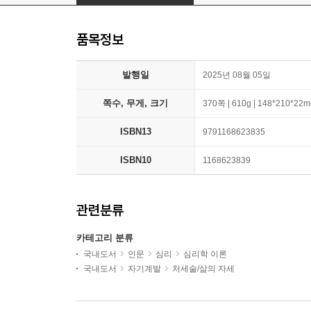
품목정보
발행일
2025년 08월 05일
쪽수, 무게, 크기
370쪽 | 610g | 148*210*22
ISBN13
9791168623835
ISBN10
1168623839
관련분류
카테고리 분류
국내도서
인문
심리
심리학 이론
국내도서
자기계발
처세술/삶의 자세