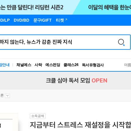
D/LP
DVD/BD
문구
/GIFT
티켓
장안내
채널예스
사락
예스펀딩
클래스24
독서유형검사
여
RBTI Lab
독서유형검사
크클 심야 독서 모임
OPEN
이론
소득공제
지금부터 스트레스 재설정을 시작