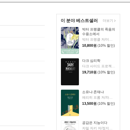
이 분야 베스트셀러
더보기
빅터 프랭클의 죽음의
수용소에서
빅터 프랭클 저/이시형 역
10,800
원
(10% 할인)
다크 심리학
다크 사이드 프로젝트 저
19,710
원
(10% 할인)
소유냐 존재냐
에리히 프롬 저/차경아 역
13,500
원
(10% 할인)
공감은 지능이다
자밀 자키 저/정지인 역