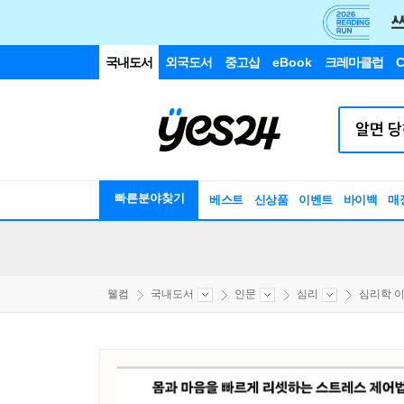
국내도서
외국도서
중고샵
eBook
크레마클럽
C
빠른분야찾기
베스트
신상품
이벤트
바이백
매
웰컴
국내도서
인문
심리
심리학 