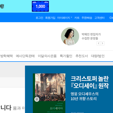
로그인
회원가입
마이페이지
카트
주문/배송
고객센터
Gl
름방학혜택
예사단독판매
이달의사은품
특가할인
추천도서
대량/법인
합니다
몸과 마음을 빠르게 리셋하는 스트레스 제어법