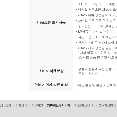
소비자의 요청에 따라 개별
디지털 컨텐츠인 eBook, 
eBook 대여 상품은 대여 기
모바일 쿠폰 등록 후 취소/환
반품/교환 불가사유
중고상품이 구매확정(자동 
LP상품의 재생 불량 원인이 기
시간의 경과에 의해 재판매가
전자상거래 등에서의 소비자
eBook 세트 상품은 일괄 
1개의 상품으로 취급 및 판매
우, 세트 상품 전부 및 세트
상품의 불량에 의한 반품, 교
소비자 피해보상
준하여 처리됨
환불 지연에 따른 배상
대금 환불 및 환불 지연에 
회사소개
인재채용
이용약관
개인정보처리방침
청소년보호정책
도서홍보안내