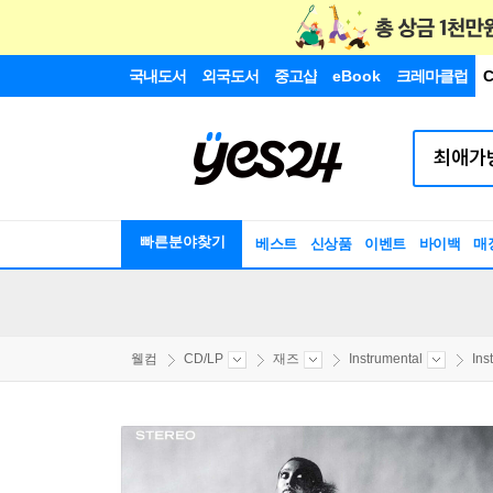
국내도서
외국도서
중고샵
eBook
크레마클럽
C
빠른분야찾기
베스트
신상품
이벤트
바이백
매
웰컴
CD/LP
재즈
Instrumental
Ins