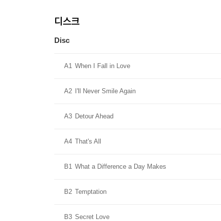
디스크
Disc
A1
When I Fall in Love
A2
I'll Never Smile Again
A3
Detour Ahead
A4
That's All
B1
What a Difference a Day Makes
B2
Temptation
B3
Secret Love