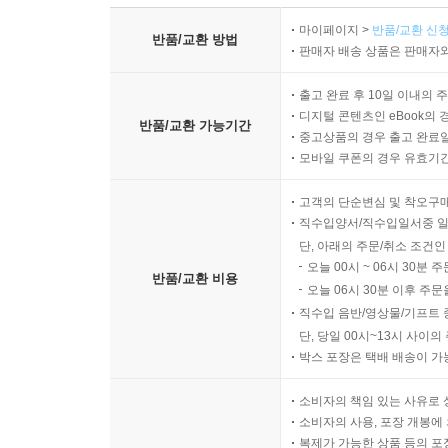
마이페이지 >
반품/교환 신청
반품/교환 방법
판매자 배송 상품은 판매자와
출고 완료 후 10일 이내의 
디지털 콘텐츠인 eBook의 
반품/교환 가능기간
중고상품의 경우 출고 완료일
모바일 쿠폰의 경우 유효기간(
고객의 단순변심 및 착오구
직수입양서/직수입일서중 일
단, 아래의 주문/취소 조건인
오늘 00시 ~ 06시 30분 
반품/교환 비용
오늘 06시 30분 이후 주문
직수입 음반/영상물/기프트 
단, 당일 00시~13시 사이
박스 포장은 택배 배송이 가
소비자의 책임 있는 사유로 
소비자의 사용, 포장 개봉에 
복제가 가능한 상품 등의 포장을 