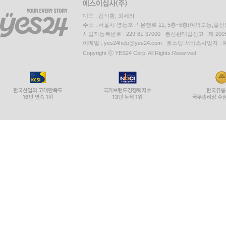
대표 : 김석환, 최세라
주소 : 서울시 영등포구 은행로 11, 5층~6층(여의도동,일신
사업자등록번호 : 229-81-37000 통신판매업신고 : 제 200
이메일 : yes24help@yes24.com 호스팅 서비스사업자 :
Copyright ⓒ YES24 Corp. All Rights Reserved.