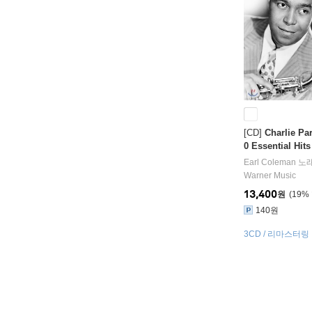
[CD]
Charlie Pa
0 Essential Hi
서거 60주년 추
Earl Coleman
노래
Warner Music
13,400
원
19
%
140원
3CD / 리마스터링