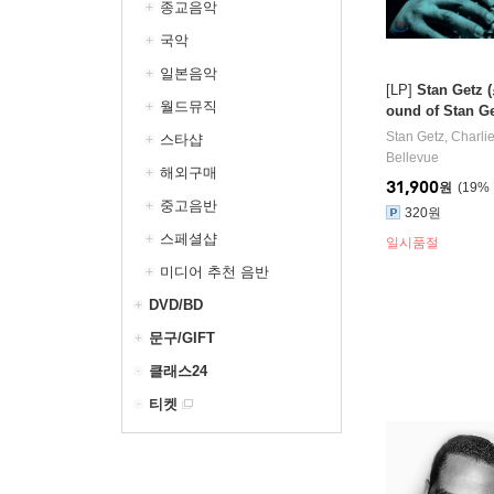
종교음악
국악
일본음악
[LP]
Stan Getz
월드뮤직
ound of Stan Ge
Stan Getz
,
Charli
스타샵
Bellevue
해외구매
31,900
원
19
%
중고음반
320원
스페셜샵
일시품절
미디어 추천 음반
DVD/BD
문구/GIFT
클래스24
티켓