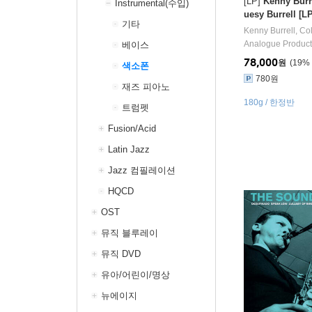
[LP]
Kenny Burr
Instrumental(수입)
uesy Burrell [LP
기타
Kenny Burrell
,
Co
Analogue Product
베이스
78,000
원
19
%
색소폰
780원
재즈 피아노
180g / 한정반
트럼펫
Fusion/Acid
Latin Jazz
Jazz 컴필레이션
HQCD
OST
뮤직 블루레이
뮤직 DVD
유아/어린이/명상
뉴에이지