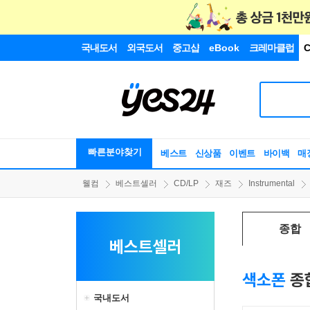
국내도서
외국도서
중고샵
eBook
크레마클럽
C
빠른분야찾기
베스트
신상품
이벤트
바이백
매
웰컴
베스트셀러
CD/LP
재즈
Instrumental
종합
베스트셀러
색소폰
종
국내도서