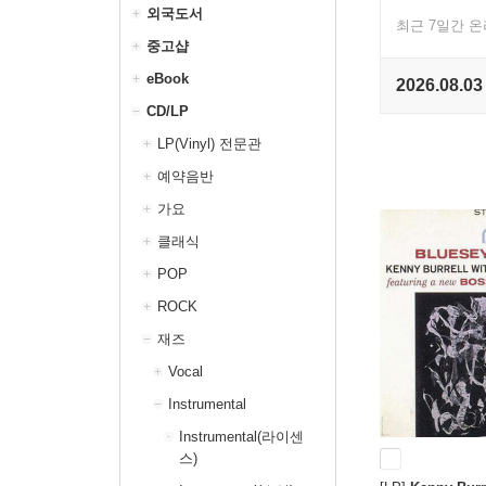
외국도서
최근 7일간 
중고샵
eBook
2026.08.03
CD/LP
LP(Vinyl) 전문관
예약음반
가요
클래식
POP
ROCK
재즈
Vocal
Instrumental
Instrumental(라이센
스)