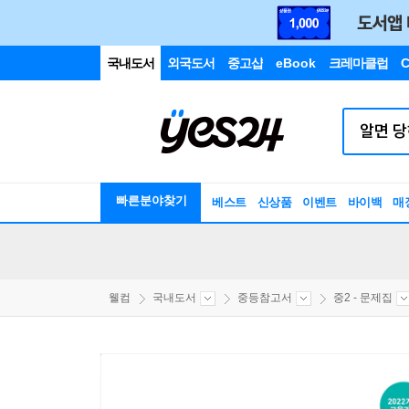
국내도서
외국도서
중고샵
eBook
크레마클럽
C
빠른분야찾기
베스트
신상품
이벤트
바이백
매
웰컴
국내도서
중등참고서
중2 - 문제집