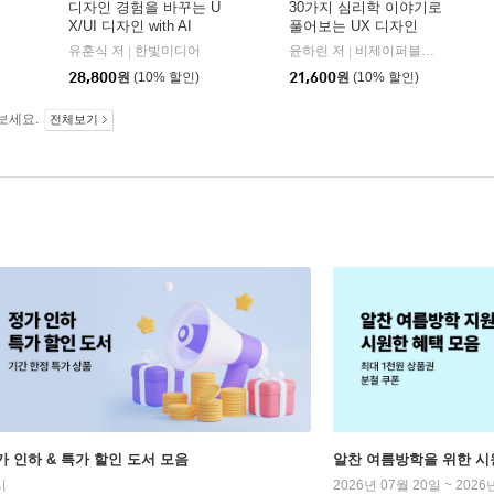
디자인 경험을 바꾸는 U
30가지 심리학 이야기로
X/UI 디자인 with AI
풀어보는 UX 디자인
안그라픽스
유훈식 저
한빛미디어
윤하린 저
비제이퍼블릭(BJ퍼블릭)
|
|
28,800
원
(10% 할인)
21,600
원
(10% 할인)
보세요.
전체보기
가 인하 & 특가 할인 도서 모음
알찬 여름방학을 위한 시
시
2026년 07월 20일 ~ 2026