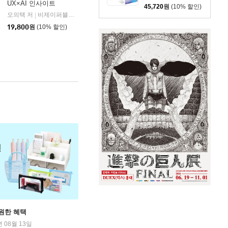
UX×AI 인사이트
45,720
원
(10% 할인)
오의택 저
비제이퍼블릭(BJ퍼블릭)
|
19,800
원
(10% 할인)
원한 혜택
년 08월 13일