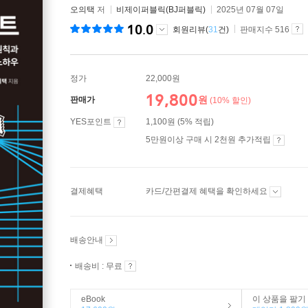
오의택
저
비제이퍼블릭(BJ퍼블릭)
2025년 07월 07일
10.0
회원리뷰(
31
건)
판매지수 516
정가
22,000원
19,800
원
판매가
(10% 할인)
YES포인트
1,100원 (5% 적립)
5만원이상 구매 시 2천원 추가적립
결제혜택
카드/간편결제 혜택을 확인하세요
배송안내
배송비 : 무료
eBook
이 상품을 팔기