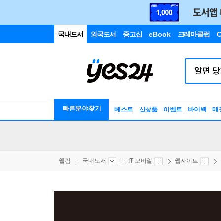
국내도서
외국도서
중고샵
eBook
크레마클럽
C
빠른분야찾기
베스트
신상품
이벤트
바이백
매
웰컴
국내도서
IT 모바일
웹사이트