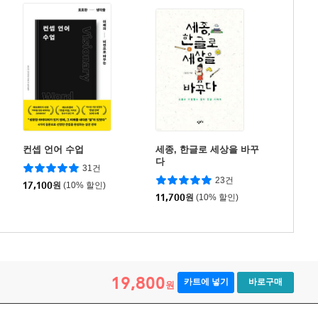
컨셉 언어 수업
세종, 한글로 세상을 바꾸
다
31건
23건
17,100
원
(10% 할인)
11,700
원
(10% 할인)
19,800
카트에 넣기
바로구매
원