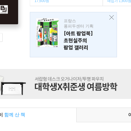
17,600원
매입가 1,800
프랑스
퐁피두센터 기획
[아트 팝업북]
초현실주의
팝업 갤러리
들이
함께 산 책