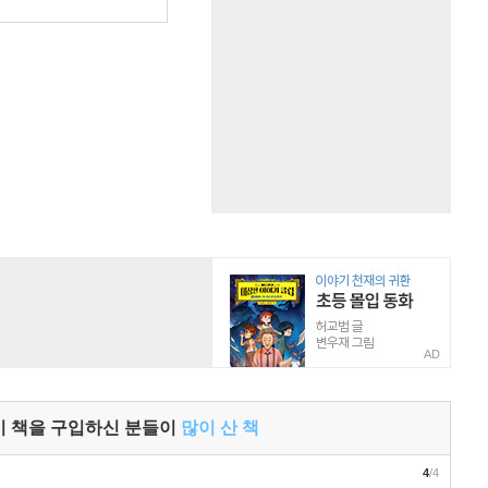
원
AD
이 책을 구입하신 분들이
많이 산 책
4
/4