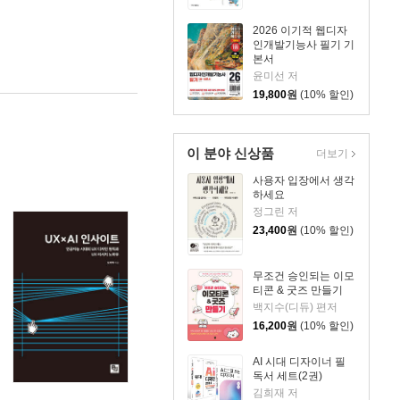
2026 이기적 웹디자
인개발기능사 필기 기
본서
윤미선 저
19,800
원
(10% 할인)
이 분야 신상품
더보기
사용자 입장에서 생각
하세요
정그린 저
23,400
원
(10% 할인)
무조건 승인되는 이모
티콘 & 굿즈 만들기
백지수(디듀) 편저
16,200
원
(10% 할인)
AI 시대 디자이너 필
독서 세트(2권)
김희재 저