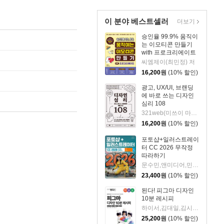
이 분야 베스트셀러
더보기
승인율 99.9% 움직이
는 이모티콘 만들기
with 프로크리에이트
씨엠제이(최민정) 저
16,200
원
(10% 할인)
광고, UX/UI, 브랜딩
에 바로 쓰는 디자인
심리 108
321web(미쓰이 마사유키) 저/김현미 역
16,200
원
(10% 할인)
포토샵+일러스트레이
터 CC 2026 무작정
따라하기
문수민,앤미디어,민지영,전은재 공저
23,400
원
(10% 할인)
된다! 피그마 디자인
10분 레시피
하이서,김대일,김시원,최유빈 저
25,200
원
(10% 할인)