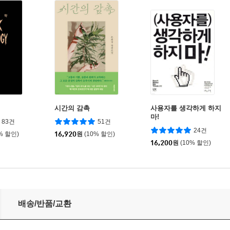
시간의 감촉
사용자를 생각하게 하지
마!
83건
51건
24건
% 할인)
16,920
원
(10% 할인)
16,200
원
(10% 할인)
배송/반품/교환