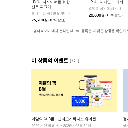
UX/UI 디자이너를 위한
UX·UI 디자인 교과서
실무 피그마
연명흠,정의철,정의태 저
|
클레어 정 저
한빛미디어
|
28,800
원
(10% 할인)
25,200
원
(10% 할인)
검색 페이지에서 선택된 태그에 등록된 더 많은 상품을 확인해 
이 상품의 이벤트
(7개)
이달의 책 8월 : 산리오캐릭터즈 유리컵
정
2026년 08월 01일 ~ 2026년 08월 31일
상