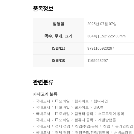
품목정보
발행일
2025년 07월 07일
쪽수, 무게, 크기
304쪽 | 152*225*30mm
ISBN13
9791165923297
ISBN10
1165923297
관련분류
카테고리 분류
국내도서
IT 모바일
웹사이트
웹디자인
국내도서
IT 모바일
웹사이트
UI/UX
국내도서
IT 모바일
컴퓨터 공학
소프트웨어 공학
국내도서
IT 모바일
컴퓨터 공학
개발방법론
국내도서
경제 경영
창업/취업/은퇴
창업
온라인창업
국내도서
경제 경영
경영관리/전략/경영학
서비스경영