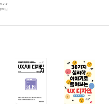
업경영
영혁신