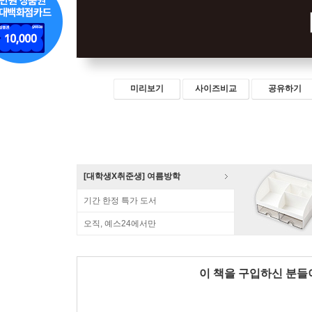
미리보기
사이즈비교
공유하기
[대학생X취준생] 여름방학
기간 한정 특가 도서
오직, 예스24에서만
이 책을 구입하신 분