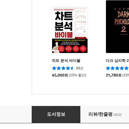
차트 분석 바이블
다크 심리학 2
89건
45,000
원
(10% 할인)
21,780
원
(10
UX×AI 인사이트
도서정보
리뷰/한줄평
(9/22)