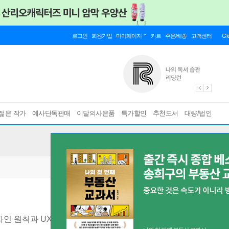
로그인
회원가입
마이페이지
카트
주문/배송
고객센터
Gl
젊은 작가
예사단독판매
이달의사은품
특가할인
추천도서
대량/법인
자인 원칙과 UX 리서치 노하우