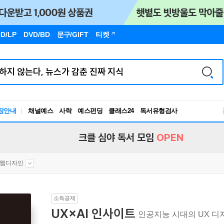
D/LP
DVD/BD
문구
/GIFT
티켓
장안내
채널예스
사락
예스펀딩
클래스24
독서유형검사
RBTI Lab
독서유형검사
크클 심야 독서 모임
OPEN
웹디자인
소득공제
UX×AI 인사이트
인공지능 시대의 UX 디