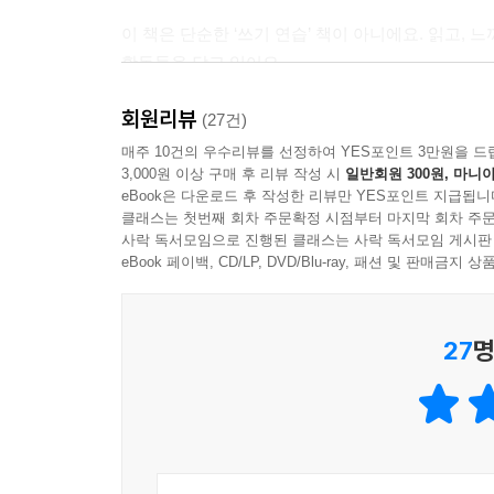
이 책은 단순한 ‘쓰기 연습’ 책이 아니에요. 읽고, 
활동들을 담고 있어요.
회원리뷰
* 동시를 읽고 나만의 경험이나 느낌을 떠올려 보기
(27건)
* 동시를 따라 쓰며 시 속 단어와 표현에 집중하기
매주 10건의 우수리뷰를 선정하여 YES포인트 3만원을 드
3,000원 이상 구매 후 리뷰 작성 시
일반회원 300원, 마니아
* 친구 또는 부모님과 함께 시에 대해 의견 나누기
eBook은 다운로드 후 작성한 리뷰만 YES포인트 지급됩니
* 질문에 답하기, 그림 그리기, 글쓰기 등 다양한 동
클래스는 첫번째 회차 주문확정 시점부터 마지막 회차 주문
사락 독서모임으로 진행된 클래스는 사락 독서모임 게시판
이런 활동들이 여러분의 상상력을 펼치는 데 도움을 줄
eBook 페이백, CD/LP, DVD/Blu-ray, 패션 및 판매금
나만의 세계를 펼쳐 보세요.
27
명