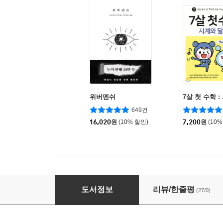
위버멘쉬
7살 첫 수학 
649건
16,020
원
(10% 할인)
7,200
원
(10%
상상력을 키워주는 예쁜 말 고운 동시 따라 쓰기
도서정보
리뷰/한줄평
(27/0)