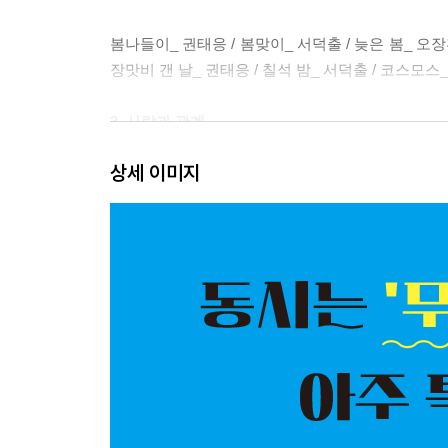
봄나들이_ 권태응 / 봄맞이_ 서덕출 / 늦은 봄_ 오장환
장맛비 갠 날_ 권태응 / 칠석 밤_ 서덕출 / 코스모스_
3. 사람과 관계
상세 이미지
엄마 손_ 권태응 / [상상력 키움 활동] 마법의 엄마 
/ 맨발 동무_ 권태응 / 이웃 동무_ 서덕출 / 바쁜 
생각_ 서덕출
4. 감정과 경험
꾀병_ 권태응 / [상상력 키움 활동] 나는야, 꾀병 박사
또랑물을 건너며 / 빨래_ 윤동주 / 햇보리밥_ 권태응 
자랑 / 산울림_ 윤동주 / 별_ 오장환 / 별똥_ 정지용
이 책에 등장하는 시인들을 소개합니다