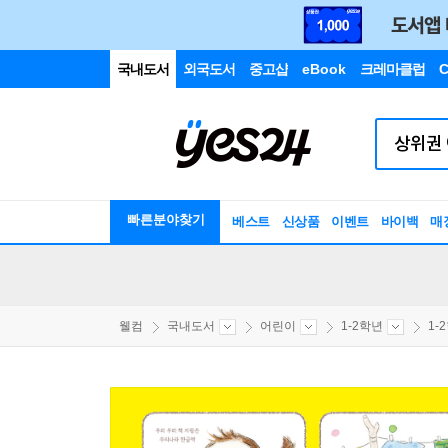
국내도서
외국도서
중고샵
eBook
크레마클럽
C
빠른분야찾기
베스트
신상품
이벤트
바이백
매
웰컴
국내도서
어린이
1-2학년
1-