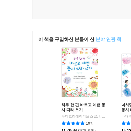
이 책을 구입하신 분들이 산
분야 연관 책
하루 한 편 바르고 예쁜 동
너처럼
시 따라 쓰기
동시 
우디크리에이티브스 글/김미경 그림
하늘을
나태주
|
10건
11,700
원
(10% 할인)
15,1