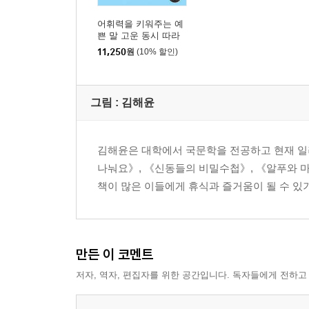
어휘력을 키워주는 예
쁜 말 고운 동시 따라
쓰기
11,250
원
(10% 할인)
그림 :
김해윤
김해윤은 대학에서 국문학을 전공하고 현재 일
나눠요》, 《신동들의 비밀수첩》, 《알푸와 마투
책이 많은 이들에게 휴식과 즐거움이 될 수 있
만든 이 코멘트
저자, 역자, 편집자를 위한 공간입니다. 독자들에게 전하고