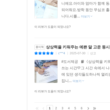
니에요.아이와 엄마가 함께 동
되어줘요.방학 동안 무심코 흘
니다.시를...
더보기
이 리뷰가 도움이 되었나요?
상상력을 키워주는 예쁜 말 고운 동시
종이책
c***4
2025-07-30
신고
|
|
|
#도서제공⠀📙《상상력을 키워
쓰는 시간💛그 시간 속에서 
에 있던 생각들도하나씩 열리는
집니...
더보기
이 리뷰가 도움이 되었나요?
1
2
3
4
5
6