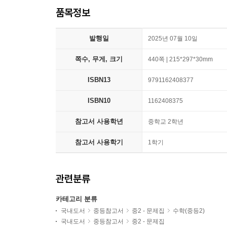
품목정보
발행일
2025년 07월 10일
쪽수, 무게, 크기
440쪽 | 215*297*30mm
ISBN13
9791162408377
ISBN10
1162408375
참고서 사용학년
중학교 2학년
참고서 사용학기
1학기
관련분류
카테고리 분류
국내도서
중등참고서
중2 - 문제집
수학(중등2)
국내도서
중등참고서
중2 - 문제집