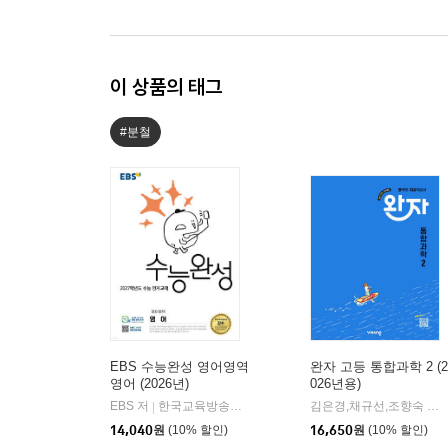
이 상품의 태그
#분철
EBS 수능완성 영어영역
완자 고등 통합과학 2 (2
영어 (2026년)
026년용)
EBS 저
한국교육방송공사
김은경,채규선,조향숙 등저
|
14,040
원
(10% 할인)
16,650
원
(10% 할인)