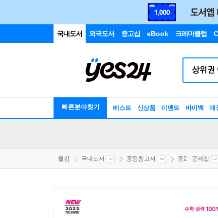
국내도서
외국도서
중고샵
eBook
크레마클럽
C
빠른분야찾기
베스트
신상품
이벤트
바이백
매
웰컴
국내도서
중등참고서
중2 - 문제집