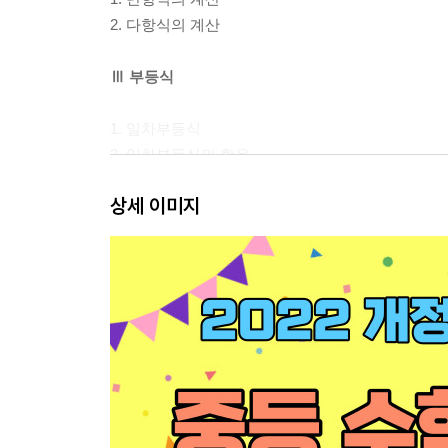
2. 다항식의 계산
Ⅲ 부등식
1. 일차부등식
2. 일차부등식의 활용
상세 이미지
Ⅳ 연립일차방정식
1. 연립일차방정식
2. 연립방정식의 활용
Ⅴ 일차함수
1. 일차함수와 그래프
2. 일차함수와 일차방정식의 관계