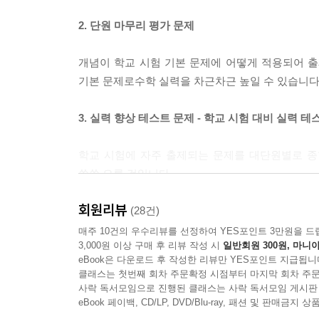
2. 단원 마무리 평가 문제
개념이 학교 시험 기본 문제에 어떻게 적용되어 
기본 문제로수학 실력을 차근차근 높일 수 있습니다
3. 실력 향상 테스트 문제 - 학교 시험 대비 실력 테
학교 시험에 자주 출제되는 문제를 대단원별로 종
쑥쑥 오를 것입니다.
회원리뷰
교재 특징
(28건)
매주 10건의 우수리뷰를 선정하여 YES포인트 3만원을 드
3,000원 이상 구매 후 리뷰 작성 시
일반회원 300원, 마니아
· 그림과 예시를 통한 쉬운 개념 이해
eBook은 다운로드 후 작성한 리뷰만 YES포인트 지급됩니
· 개념 이해 + 기초 유형 연산 문제 강화
클래스는 첫번째 회차 주문확정 시점부터 마지막 회차 주문
· 문제 유형 세분화로 개념 적용력 향상
사락 독서모임으로 진행된 클래스는 사락 독서모임 게시판
· 반복 암기 효과 - 개념 체크 문제 구성
eBook 페이백, CD/LP, DVD/Blu-ray, 패션 및 판매금