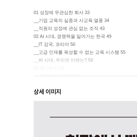
01 성장에 무관심한 회사 33
__기업 교육의 실종과 사교육 열풍 34
__직원의 성장에 관심 없는 조직 43
02 AI 시대, 경쟁력을 잃어가는 한국 49
__IT 강국, 코리아 50
__고급 인재를 육성할 수 없는 교육 시스템 55
__AI 시대, 우리의 미래는? 58
03 동기부여 63
__소명의식과 사명감 64
__성공의 경험과 성취감 71
상세 이미지
04 집중과 몰입 77
__잃어버린 집중력을 찾아서 78
PART 2 성공하는 팀
05 수평적이고 자율적인 조직 87