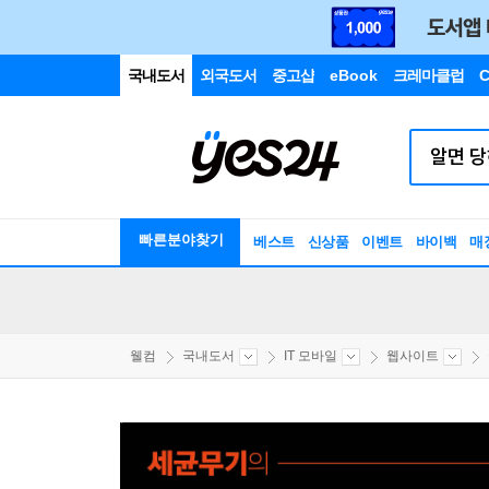
국내도서
외국도서
중고샵
eBook
크레마클럽
C
빠른분야찾기
베스트
신상품
이벤트
바이백
매
웰컴
국내도서
IT 모바일
웹사이트