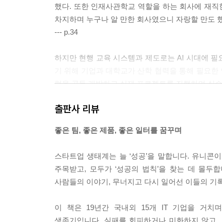
했다. 또한 인재사관학교 역할을 하는 회사에 재직한 
차지하며 누구나 알 만한 회사였으니 자랑할 만도 했
--- p.34
하지만 현행 교육 시스템과 제도로는 AI 시대에 필
기 위해 기업과 대학교가 산학 협력을 통해 필요한 
럼을 공동 개발하고 실제 프로젝트를 진행하며 실습
--- p.57
출판사 리뷰
조직에 애자일 방법론이 정착했다고 해서 애자일 
좋은 팀, 좋은 제품, 좋은 일터를 꿈꾸며
의 구성과 목표 설정 방식, 인사평가 시스템 등 
기보다는 애자일 문화라고 하는 것이 더 적절한 표
스타트업 생태계는 늘 ‘성공’을 말합니다. 유니콘이
--- p.96
주목받고, 모두가 ‘성공의 법칙’을 찾는 데 몰두합
사람들의 이야기, 무너지고 다시 일어선 이들의 기
고객 여정 지도를 작성하고 업데이트하는 데는 많은
사항을 충족시키는 제품을 개발하는 데 도움이 되는 
이 책은 19년간 국내외 15개 IT 기업을 거
을 설정할 수도 있다. 따라서 상위 기획 시에만 
생존기입니다. 실패를 회피하거나 미화하지 않고,