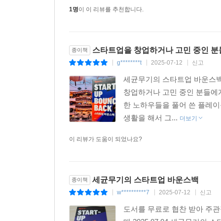
1명
이 이 리뷰를 추천합니다.
스타트업을 창업하거나 고민 중인 분
종이책
g********t
2025-07-12
신고
|
|
|
세균무기의 스타트업 바운스백
창업하거나 고민 중인 분들에게
한 노하우들을 풀어 쓴 플레
생활을 해서 그...
더보기
이 리뷰가 도움이 되었나요?
세균무기의 스타트업 바운스백
종이책
w**********7
2025-07-12
신고
|
|
|
도서를 무료로 협찬 받아 주