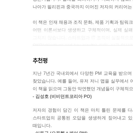
하는 매우 중요한 작업이라고 할 수 있다.
나아가 필리핀과 중국까지 이어진 저자의 커리어는 단
--- pp.168-169
이 책은 인재 채용과 조직 문화, 제품 기획과 팀워크
최근에는 기획자에게 중요한 역량은 데이터라면서,
어떤 이론서보다 생생하고 구체적이며, 실제 실패
기획은 사람들이 겪는 문제나 불편을 IT 기술을 통
그치지 않습니다. 스타트업과 IT 조직이 실질적으
다 보면 고객과 가치를 망각하거나 뒷전으로 미룬다
OKR(objectives and key results) 도
--- p.182
일하는 레이드 방법론까지 실무자가 당장 활용할 수
추천평
게임의 레이드 시스템은 기업의 조직문화에도 많은 
이 책은 단순한 회고록이 아닙니다. 스타트업 생태
용할 수 없는 조직이나 도입에 실패한 조직에서 또
지난 7년간 국내외에서 다양한 PM 교육을 받으
다시 시작할 용기를 건네는 책입니다. 지금, 스타트
부족한 부분인 동기부여나 업무 몰입도를 레이드 시
찾았습니다. 예를 들어, 유저 저니 맵을 실무에서
실무자, 구조를 바꾸고 싶은 모두에게 이 책은 강한
이 책을 읽으며 그동안 막연했던 개념들이 구체적으
--- p.221
- 김성호 (비비던트코리아 PO)
저자의 경험이 담긴 이 책은 마치 틀린 문제를 다
스타트업의 공통된 오답을 생생하게 짚어내고 있습
때입니다.