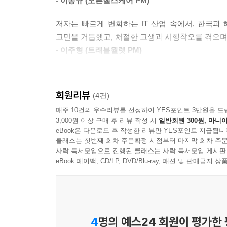
- 이동규 (오픈헬스케어 PM)
저자는 빠르게 변화하는 IT 산업 속에서, 한국과
고민을 거듭했고, 처절한 고생과 시행착오를 겪으며
- 이주형 (트래블월렛 PM)
청년 창업자, 새로운 돌파구를 찾는 기성 관리자, 
실패 속에서도 배움을 얻고, 궁극적으로 ‘바운스백(
회원리뷰
(4건)
- 한날(차경묵) (푸딩캠프 대표)
매주 10건의 우수리뷰를 선정하여 YES포인트 3만원을 드
3,000원 이상 구매 후 리뷰 작성 시
일반회원 300원, 마니아
eBook은 다운로드 후 작성한 리뷰만 YES포인트 지급됩니
클래스는 첫번째 회차 주문확정 시점부터 마지막 회차 주문
사락 독서모임으로 진행된 클래스는 사락 독서모임 게시판
eBook 페이백, CD/LP, DVD/Blu-ray, 패션 및 판매금
4
명의 예스24 회원이 평가한