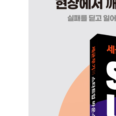
__수평적인 조직문화, 애자일 방법론 88
__애자일 조직 만들기 97
__수평적 조직문화의 실패 105
06 리더의 역할 109
__매니저 vs. 리더 110
__리더의 역할 112
07 당신은 동료에게 ○○이다 123
__동료로서 좋은 자세와 태도 124
__시너지 128
08 협업의 기술 131
__커뮤니케이션과 문서화 132
__문서의 작성과 관리 135
PART 3 위대한 제품
09 기술의 인문학 141
__기술 만능주의 142