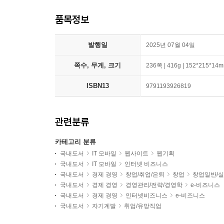
품목정보
발행일
2025년 07월 04일
쪽수, 무게, 크기
236쪽 | 416g | 152*215*14
ISBN13
9791193926819
관련분류
카테고리 분류
국내도서
IT 모바일
웹사이트
웹기획
국내도서
IT 모바일
인터넷 비즈니스
국내도서
경제 경영
창업/취업/은퇴
창업
창업일반/
국내도서
경제 경영
경영관리/전략/경영학
e-비즈니스
국내도서
경제 경영
인터넷비즈니스
e-비즈니스
국내도서
자기계발
취업/유망직업