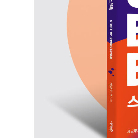
__통찰과 통섭의 역량, 인문학 145
10 고객 집착과 우선순위 157
__고객에게 집착하기 ― 디자인 싱킹 방법론 158
__의사결정하기 171
11 보이지 않는 진의 175
__용어의 함정 176
__마케팅의 유혹 181
12 윤리적 제품 개발 185
__국내법과 IT 산업 186
__좋은 사용자 경험과 직업윤리 189
__사용자를 속이는 다크 패턴 191
__디지털 소외 문제와 디지털 접근성 197
13 데이터 유감 203
__데이터 만능주의 204
PART 4 일하고 싶은 기업
14 레이드 방법론 213