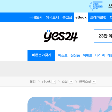
국내도서
외국도서
중고샵
eBook
크레마클럽
C
빠른분야찾기
베스트
신상품
이벤트
바이백
매
웰컴
eBook
소설
한국소설