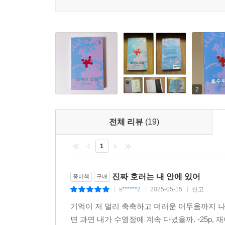
‘호수’는 자신의 모습을 비추며 그 아래 가라앉아
거머쥔 진실을 통해 “우리의 삶과 일상이 해결하기
풍경”(해설, 289쪽)으로 기억되길 원한다.
2
전체 리뷰
(19)
1
진짜 호러는 내 안에 있어
종이책
구매
s******2
2025-05-15
신고
|
|
|
기억이 저 멀리 축축하고 더러운 어두움까지 나
면 과연 내가 수영장에 계속 다녔을까. -25p