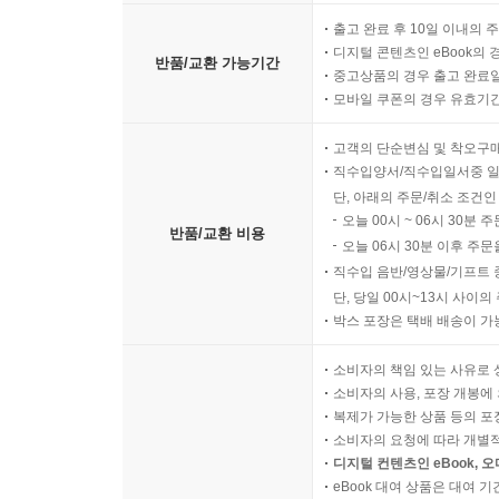
출고 완료 후 10일 이내의 
디지털 콘텐츠인 eBook의 
반품/교환 가능기간
중고상품의 경우 출고 완료일
모바일 쿠폰의 경우 유효기간(
고객의 단순변심 및 착오구
직수입양서/직수입일서중 일
단, 아래의 주문/취소 조건인
오늘 00시 ~ 06시 30분 
반품/교환 비용
오늘 06시 30분 이후 주문
직수입 음반/영상물/기프트 
단, 당일 00시~13시 사이
박스 포장은 택배 배송이 가
소비자의 책임 있는 사유로 
소비자의 사용, 포장 개봉에 
복제가 가능한 상품 등의 포장을 
소비자의 요청에 따라 개별
디지털 컨텐츠인 eBook, 
eBook 대여 상품은 대여 기