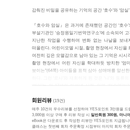
감춰진 비밀을 공유하는 기억의 공간 ‘호수’와 ‘암실’
『호수와 암실』은 과거에 존재했던 공간인 ‘호수’와
부설기관인 ‘승정원일기번역연구소’에 소속되어 고전 
지난한 작업을 수행하며 변화 없는 나날을 보내
떠올린다. 어린이모델 시절, 촬영 현장에서 자신을 
여전히 깊은 모멸감으로 남아 있는 그 기억은 시시각
촬영 현장에서 어린 자신을 학대하듯 방치한 ‘엄마’
보이는”(64쪽) 아이들을 표적 삼아 성매매를 알선한 
하다. 그런 ‘로사’와 재회하게 된 것은 ‘나’와 동
‘재이’는 만 17세의 미성년 시절, 일명 ‘턱수
했었다. 게다가 그 상태로 “길고 풍성한 머리를 늘어
회원리뷰
모멸감을 준 세미누드 촬영을 자랑스러운 필모그래
(19건)
그런 ‘재이’에게 ‘나’는 그날 현장에서 겪은 모욕을
매주 10건의 우수리뷰를 선정하여 YES포인트 3만원을 드
3,000원 이상 구매 후 리뷰 작성 시
일반회원 300원, 마니아
eBook은 다운로드 후 작성한 리뷰만 YES포인트 지급됩니
“사진도 없고 영상도 없지만 너에게는 기억이 있어.
클래스는 첫번째 회차 주문확정 시점부터 마지막 회차 주문