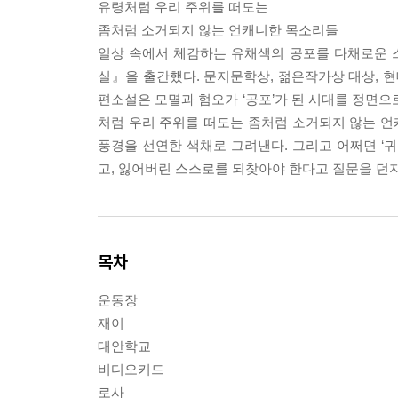
유령처럼 우리 주위를 떠도는
좀처럼 소거되지 않는 언캐니한 목소리들
일상 속에서 체감하는 유채색의 공포를 다채로운 스
실』을 출간했다. 문지문학상, 젊은작가상 대상, 
편소설은 모멸과 혐오가 ‘공포’가 된 시대를 정면으
처럼 우리 주위를 떠도는 좀처럼 소거되지 않는 
풍경을 선연한 색채로 그려낸다. 그리고 어쩌면 ‘귀
고, 잃어버린 스스로를 되찾아야 한다고 질문을 던지
목차
운동장
재이
대안학교
비디오키드
로사