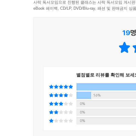
때마다 기록하고.” (107쪽)
사락 독서모임으로 진행된 클래스는 사락 독서모임 게시판
eBook 페이백, CD/LP, DVD/Blu-ray, 패션 및 판매금
“한순간에 찍히는 삶, 산산이 부서뜨려 박제하는
19
명
모멸과 정염과 절멸의 순간.”
자신을 잃고 ‘유령의 마음’으로 떠도는
공포에 점령되어가는 비일상적 세계
과거를 외면하고 싶어 하는 ‘재이’를 대신해 ‘턱수
별점별로 리뷰를 확인해 보세
그 과정에서 ‘턱수염’과 그의 동료 ‘킴’이 남성적
목소리를 상대에게 빙의시키듯, 그를 취약하고 유
귀신에 씐 듯, 모욕과 모멸감조차 느끼지 못한 채 
16%
‘엄마’가 어린 ‘나’에게 그랬던 것처럼, ‘로사’가
0%
방식임을 깨닫는다. 이렇듯 우리는 좀처럼 소거되지
0%
그러나 작가는 ‘턱수염’과 ‘킴’이 감추고자 하는 
0%
‘호수’라는 상징적 공간의 대비를 통해 이 이야기를 
바라보는 사람을 비추는 반면, 암실은 무엇도 비출 