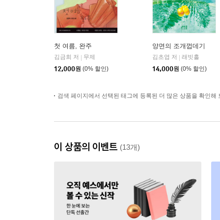
첫 여름, 완주
양면의 조개껍데기
김금희 저
무제
김초엽 저
래빗홀
|
|
12,000
원
(0% 할인)
14,000
원
(0% 할인)
검색 페이지에서 선택된 태그에 등록된 더 많은 상품을 확인해 
이 상품의 이벤트
(13개)