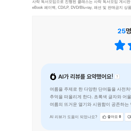
『여름어 사전』에는 많은 사람이 등장합니다. 벌레
사락 독서모임으로 진행된 클래스는 사락 독서모임 게시판
들이는 사람(단어 ‘꽃다짐’), 온 동네의 인심과 사
eBook 페이백, CD/LP, DVD/Blu-ray, 패션 및 판매금
“비교적 더위를 잘 참고, 여름에만 볼 수 있는 생기
(단어 ‘배차간격’), 버찌를 피해 끝끝내 가던 길을
는 풍경 속에서도 여름을 사유하는 생각들. 이 모든
있고, 사람이 자라나 사람과 닿을 수 있는 간격을
랑단’을 가슴 한쪽에 떠올리게 된다. 더워 죽겠는 
25
명
합니다.
던 마음이 녹는 기분이 든다.”
각 단어마다 사전적 의미를 함께 표기하여, 그 의
--- 「여름사랑단」 중에서
단어에 여러 사람의 의미가 적혀 있기도 하고, 
필자의 이름이 실명 또는 별명으로 기재가 되어
좋겠습니다.
AI가 리뷰를 요약했어요!
여름을 부를 수 있는 어휘가 풍성해진다는 것은, 여
여름을 주제로 한 다양한 단어들을 사전처
함께할 수 있는 사람들이 생긴다는 것, 이것이 문
추억을 떠올리게 한다. 초록색 글자와 어
여름의 합심을 돕고, 여름을 건너는 징검돌이 될 수 
여름의 뜨거운 열기와 시원함이 공존하는 
무궁무진함을 찾아 헤매는 것이 여름의 숙제라는 
한글의 아름다움을 다시금 느끼게 한다.
기획의 말
AI 리뷰가 도움이 되었나요?
좋아요
0