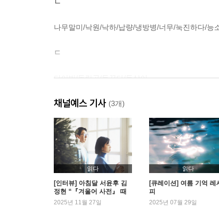
ㄴ
나무말미/낙원/낙하/납량/냉방병/너무/눅진하다/능
ㄷ
다이빙/돌림곡/들끓다/들살이
채널예스 기사
ㄹ
(3개)
라디오/레몬/레몬케이크/레지오넬라/리듬
ㅁ
읽다
읽다
마실/매미/매실/맨발/메로나/메밀/모기/모깃불/모시
[인터뷰] 아침달 서윤후 김
[큐레이션] 여름 기억 레
정현 “『겨울어 사전』 때
피
문에 겨울이 기다려져요”
2025년 11월 27일
2025년 07월 29일
ㅂ