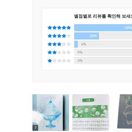
책은 혼자 갈 수 없는 말들의 여정에 동행한다. 서
여름의 단어들이 다가올 여름을 마중하고, 지나간 
별점별로 리뷰를 확인해 보세
읽자마자 잊히는 단어들 사이에서도 끝내 사운거리는
68
일. 이 책은 우리가 끝말잇기처럼 여름의 단어를 
28%
징표이자, 시간에 다가서는 새로운 자세. 여름도
있었는지.
4%
0%
2025년 6월
0%
아침달 편집부