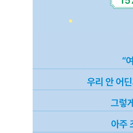
할머니/호수공원/홍수/홑/화채/후드득/후터분하다/