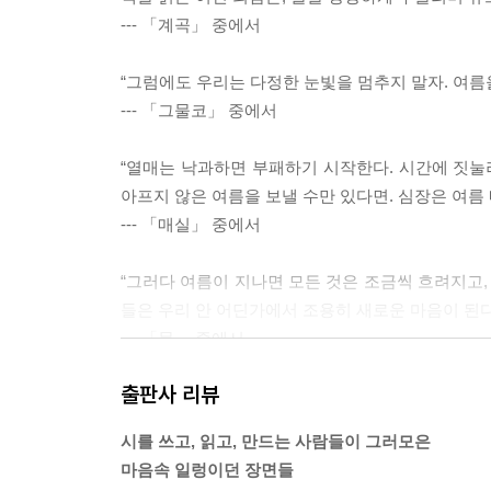
--- 「계곡」 중에서
“그럼에도 우리는 다정한 눈빛을 멈추지 말자. 여름
--- 「그물코」 중에서
“열매는 낙과하면 부패하기 시작한다. 시간에 짓눌려
아프지 않은 여름을 보낼 수만 있다면. 심장은 여름 
--- 「매실」 중에서
“그러다 여름이 지나면 모든 것은 조금씩 흐려지고,
들은 우리 안 어딘가에서 조용히 새로운 마음이 된다
--- 「물」 중에서
출판사 리뷰
“껴안는 일. 손잡는 일. 버티는 일. 지키는 일. 농담하
내려다보는 일. 이부자리를 개는 일. 손목시계를 차는
시를 쓰고, 읽고, 만드는 사람들이 그러모은
--- 「배웅」 중에서
마음속 일렁이던 장면들