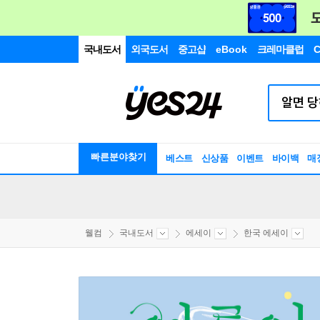
국내도서
외국도서
중고샵
eBook
크레마클럽
C
빠른분야찾기
베스트
신상품
이벤트
바이백
매
웰컴
국내도서
에세이
한국 에세이