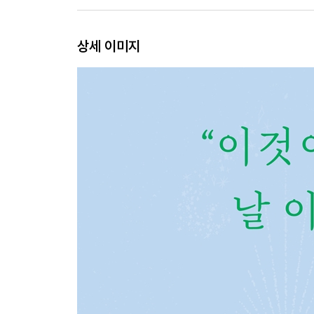
발톱/방방이/배웅/배차간격/백조자리/버찌/버터동굴
상세 이미지
ㅅ
산돌림/삼삼히/상하다/샌들/생맥주/선글라스/선퇴/
시클라멘/시폰케이크/식탁보/실바람
ㅇ
아버지/아이스카페라테/안경/안티푸라민/앵/야행성/
외갓집/이슬땀/일광화상/일요일
ㅈ
자귀나무/자매결연/자장가/자전거/작달비/작약/잠수
ㅊ