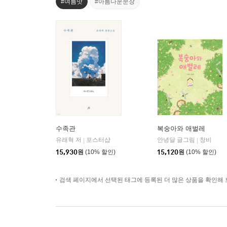
#여름맛
#아름다운문장
수족관
복숭아와 애벌레
유래혁 저
포스터샵
안녕달 글그림
창비
|
|
15,930
원
(10% 할인)
15,120
원
(10% 할인)
검색 페이지에서 선택된 태그에 등록된 더 많은 상품을 확인해 