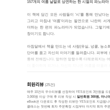
157개의 여름 낱말로 상연하는 한 시절의 파노라마
“어떤 시절의 보살핌에 대한 기억은 평생 나를 따라
우고 견디는 순간에 내 쪽으로 부채 바람을 보내주는 
이 책에 담긴 모든 사람들이 ‘시’를 통해 만났다는
장 쓸모 있는 아이템을 나만 가진 것처럼 호기롭게 
그리고 마침내 ‘여름’이라는 필연으로 나란히 서
--- 「부채」 중에서
더하는 한 편의 파노라마가 되었습니다. 그렇기
창이기도 합니다.
“빨대 만지는 걸 좋아한다. 정확히는 빨대의 머리가
앉아 이야기하는 걸 좋아한다. 빨대 만지며 돌리는 일
아침달에서 책을 만드는 네 사람(유실, 넝쿨, 능소
간 속에서 휘몰아치던 감정들이 천천히 사그라지고 
단어를 품고 자신의 이야기를 들려줍니다. 피부에
--- 「빨대」 중에서
통해 전해집니다. 말하면 말할수록 다채로워지는 여름
더 좋아하게 되거나, 자신의 지나온 여름을 떠올려 
“목덜미가 다 젖도록 물기를 머금고 있던 손수건도 
람이 되었다. 얇고 자그마한 수건 하나로 여름에 맞
ㄱ부터 ㅎ까지, 단어들은 질서에 맞게 순서대로 놓여
--- 「손수건」 중에서
회원리뷰
좋습니다. 목차에서 마음에 드는 단어를 골라 먼
(25건)
조금씩 일렁이며 단어마다 간직한 이야기가, 다른
매주 10건의 우수리뷰를 선정하여 YES포인트 3만원을 드
“자발적 야행성이 되었던 시간들이 야경처럼 지나간
3,000원 이상 구매 후 리뷰 작성 시
일반회원 300원, 마니아
하고 찡그리는, 비를 피해 우연히 같은 처마 아래에 
시에 깨었을 때 책 한 권을 읽었고 그 책 사진을 누
eBook은 다운로드 후 작성한 리뷰만 YES포인트 지급됩니
--- 「야행성」 중에서
클래스는 첫번째 회차 주문확정 시점부터 마지막 회차 주문