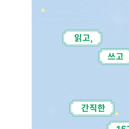
차렵/찬란하다/찰박이다/참외/찹쌀떡/촉촉하다/칠월
ㅋ
카페/커피/콩국수/크리스마스/클로티드크림
ㅌ
터지다/텃밭/토토/튜브
ㅍ
파라솔/팔도비빔면/팻매스니/평상/포도/폭우/폭포/
ㅎ