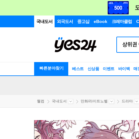
국내도서
외국도서
중고샵
eBook
크레마클럽
C
빠른분야찾기
베스트
신상품
이벤트
바이백
매
웰컴
국내도서
만화/라이트노벨
드라마