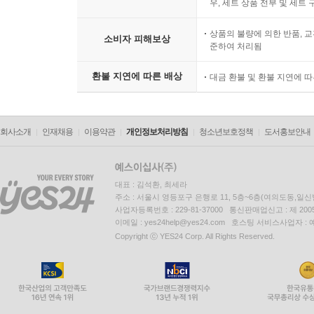
우, 세트 상품 전부 및 세트
상품의 불량에 의한 반품, 교
소비자 피해보상
준하여 처리됨
환불 지연에 따른 배상
대금 환불 및 환불 지연에 
회사소개
인재채용
이용약관
개인정보처리방침
청소년보호정책
도서홍보안내
대표 : 김석환, 최세라
주소 : 서울시 영등포구 은행로 11, 5층~6층(여의도동,일신
사업자등록번호 : 229-81-37000 통신판매업신고 : 제 200
이메일 : yes24help@yes24.com 호스팅 서비스사업자 :
Copyright ⓒ YES24 Corp. All Rights Reserved.