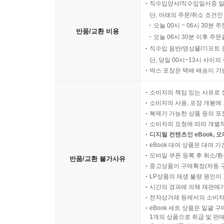
직수입양서/직수입일서중 일
단, 아래의 주문/취소 조건인
오늘 00시 ~ 06시 30분 
반품/교환 비용
오늘 06시 30분 이후 주문
직수입 음반/영상물/기프트 
단, 당일 00시~13시 사이
박스 포장은 택배 배송이 가
소비자의 책임 있는 사유로 
소비자의 사용, 포장 개봉에 
복제가 가능한 상품 등의 포장을 
소비자의 요청에 따라 개별
디지털 컨텐츠인 eBook, 
eBook 대여 상품은 대여 기
모바일 쿠폰 등록 후 취소/환
반품/교환 불가사유
중고상품이 구매확정(자동 
LP상품의 재생 불량 원인이 기
시간의 경과에 의해 재판매가
전자상거래 등에서의 소비자
eBook 세트 상품은 일괄 
1개의 상품으로 취급 및 판매