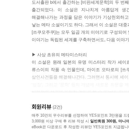
도서출판 b에서 출간하는 [비판세계문학]의 두 번째
정말로 특권적인 죽음이라는 것은 어디까지나 자신의 
출간되었다. 이 소설은 지나치게 아름답게 생
이 자신을 잃었다는 것으로 인해 슬퍼하는 것. 안타까
해결해나가는 과정을 담은 이야기가 기상천외하고도
을 보냈다는 자부심. 이렇게 죽을 수 있어 다행이라
낳는 메타 소설이기도 하다. 그래서 이 소설은 대중
추리소설 속의 죽음에 그런 것은 없다.
[쓰쿠모주쿠]는 모두 일곱 개의 이야기로 구성되어 있
추리소설이 대전大戰 중의 대규모 죽음을 경험하며
이야기는 독립된 세계를 구축하면서도, 다음 이야기
소설가가 회복시키려고 했기 때문이 아니라, 잘 이
이기 쉬워졌고, 상처를 주기 쉬워졌으며, 장난감으로
▶ 사상 초유의 메타미스터리
의 죽음을 접하는 등장인물의 심리상황도 가벼이 묘
이 소설은 원래 일본의 유명 미스터리 작가 세이료
도 되게 되었다.
류스이의 작품 속 인물인데, 마이조 오타로의 [
추리소설 속에서 본래의 특권적 죽음이 그려질 가능성
살인사건들을 해결해나간다. 그러면서 동시에 세이료인의
을 맞을 수 있는지 없는지에 달려 있다.
‘성장’, 그리고 ‘문학’ 등의 개념에 새로운 의문
하지만 그것도 ≪명탐정≫이 등장해버리면 불가능해지고 실
비평적인 성격에 기인한 것이라 볼 수 있는데, 작
태초에 말이 있었다. 말은 신과 함께 있었다. 말
회원리뷰
▶ 포스트모던 시대의 새로운 실존 문학
(2건)
가장 적절한 이름이겠지.
드디어 미스터리의 ‘진상’, 그리고 인생의 ‘진상
매주 10건의 우수리뷰를 선정하여 YES포인트 3만원을 드
하지만 나는, 신인 걸까?
3,000원 이상 구매 후 리뷰 작성 시
일반회원 300원, 마니아
그럼에도 주인공 쓰쿠모주쿠는 결코 절망하는 법 없
나는 모든 것을 알고 있을까?
eBook은 다운로드 후 작성한 리뷰만 YES포인트 지급됩니