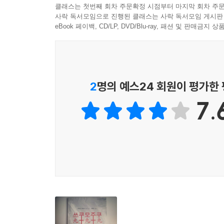
어떠한 말과 의미를 받아들이고 생각하며 살아야 하
클래스는 첫번째 회차 주문확정 시점부터 마지막 회차 주문
‘포스트모던 시대의 새로운 실존 문학’이라며 극
--- p. 467~468
사락 독서모임으로 진행된 클래스는 사락 독서모임 게시판
그리고 난센스하게 그려냈다는 점에 소설 [쓰쿠모주쿠
eBook 페이백, CD/LP, DVD/Blu-ray, 패션 및 판매금
지은이의 말
일본에서도 아는 사람만 아는, 독특한 작풍의 소
2
명의 예스24 회원이 평가한
소설을 좋아하고 많이 읽는(혹은 그렇게 하고 싶은
7.
그치지 않고 어떤 세계든 모두 끌어안을 수 있는 
작품은 단순한 말장난에 지나지 않는 것으로 느껴질
하지만 이야기를 좋아하는 독자를 포함한 우리에게
이야기는 우리가 사는 인생이자 세계이다. 심지어
전작의 등장인물과 내용들까지 온갖 ‘말’을 닥치는
말이란 곧 세계이다. 그런 세계관을 지닌 그는 
이야기’를 즐겨 쓴다. 그런 면에서 ‘이야기에 대한 
작풍을 잘 보여준다고 할 수 있다. -(옮긴이 후기 중