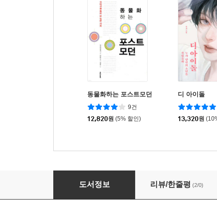
동물화하는 포스트모던
디 아이돌
9건
12,820
원
(5% 할인)
13,320
원
(10
쓰쿠모주쿠
도서정보
리뷰/한줄평
(2/0)