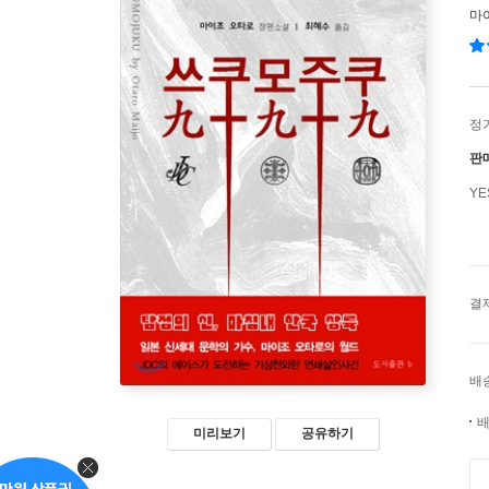
마
정
판
Y
결
배
배
미리보기
공유하기