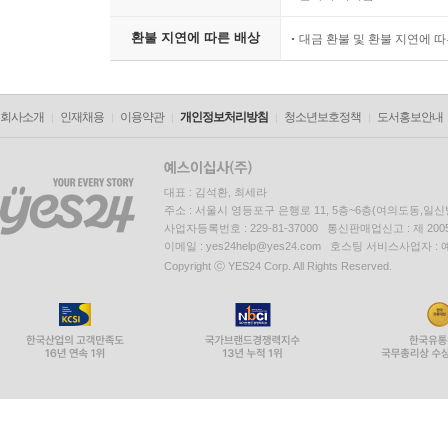
환불 지연에 따른 배상
대금 환불 및 환불 지연에 
회사소개
인재채용
이용약관
개인정보처리방침
청소년보호정책
도서홍보안내
대표 : 김석환, 최세라
주소 : 서울시 영등포구 은행로 11, 5층~6층(여의도동,일신
사업자등록번호 : 229-81-37000 통신판매업신고 : 제 200
이메일 : yes24help@yes24.com 호스팅 서비스사업자 :
Copyright ⓒ YES24 Corp. All Rights Reserved.