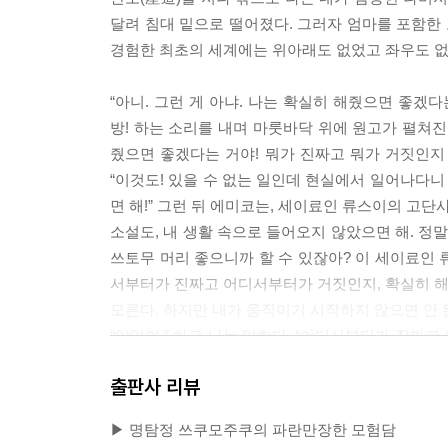
달려 침대 밑으로 떨어졌다. 그러자 엄마를 포함한 
경험한 최초의 세계에는 위아래도 없었고 좌우도 없었다
“아니. 그런 게 아냐. 나는 확실히 해줬으면 좋겠다
방! 하는 소리를 내며 마룻바닥 위에 원고가 펼쳐진
줬으면 좋겠다는 거야! 뭐가 진짜고 뭐가 거짓인지 
“이것도! 있을 수 없는 일인데 현실에서 일어나다니 
면 해!” 그런 뒤 에미코는, 세이료인 류스이의 고단
소설도, 내 생활 속으로 들어오지 않았으면 해. 정말
쓰토무 머리 좋으니까 할 수 있잖아? 이 세이료인 
서부터가 진짜고 어디서부터가 거짓인지, 확실히 해줘
모른다. 하지만 내가 움직이기 시작하지 않으면 안 된
“알았어.” 하고 나는 말한다. “어디서부터가 진짜
그런데 고단샤 노블스의 ≪세이료인 류스이≫는 어떻게 
출판사 리뷰
“아무래도 좋아. 진짜로 관계가 없다면, 그냥 가만
야. 그 자식은 찾아서 잡아 죽여.”--- p. 168~169
▶ 명탐정 쓰쿠모주쿠의 파란만장한 모험담