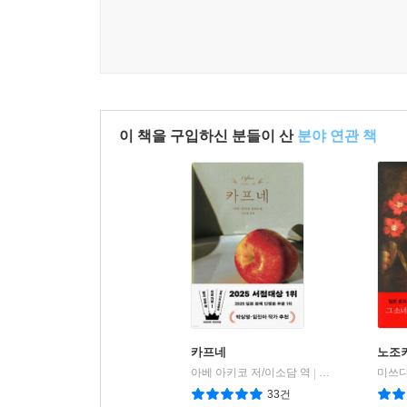
이 책을 구입하신 분들이 산
분야 연관 책
카프네
노조
아베 아키코 저/이소담 역
은행나무
미쓰다
|
33건