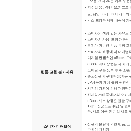
오늘 06시 30분 이후 주문
직수입 음반/영상물/기프트 
단, 당일 00시~13시 사이
박스 포장은 택배 배송이 가
소비자의 책임 있는 사유로 
소비자의 사용, 포장 개봉에 
복제가 가능한 상품 등의 포장을 
소비자의 요청에 따라 개별
디지털 컨텐츠인 eBook, 
eBook 대여 상품은 대여 기
모바일 쿠폰 등록 후 취소/환
반품/교환 불가사유
중고상품이 구매확정(자동 
LP상품의 재생 불량 원인이 기
시간의 경과에 의해 재판매가
전자상거래 등에서의 소비자
eBook 세트 상품은 일괄 
1개의 상품으로 취급 및 판매
우, 세트 상품 전부 및 세트
상품의 불량에 의한 반품, 교
소비자 피해보상
준하여 처리됨