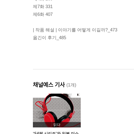
제7화 331
제6화 407
| 작품 해설 | 이야기를 어떻게 이길까?_473
옮긴이 후기_485
채널예스 기사
(1개)
읽다
‘S&M 시리즈’와 일본 미스