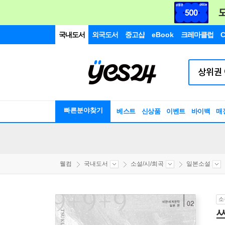
국내도서
외국도서
중고샵
eBook
크레마클럽
C
빠른분야찾기
베스트
신상품
이벤트
바이백
매
웰컴
국내도서
소설/시/희곡
일본소설
소