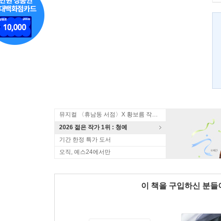
뮤지컬 〈휴남동 서점〉X 황보름 작가 북토크
2026 젊은 작가 1위 : 청예
기간 한정 특가 도서
오직, 예스24에서만
이 책을 구입하신 분