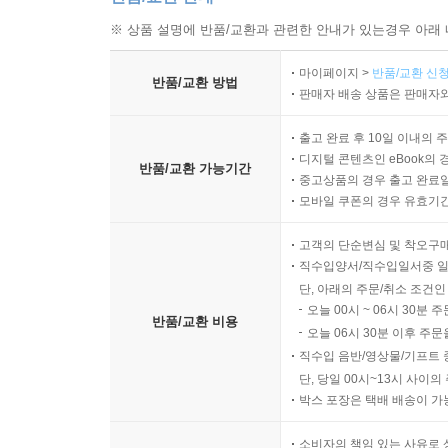
※ 상품 설명에 반품/교환과 관련한 안내가 있는경우 아래 
마이페이지 >
반품/교환 신청
반품/교환 방법
판매자 배송 상품은 판매자와
출고 완료 후 10일 이내의 
디지털 콘텐츠인 eBook의 
반품/교환 가능기간
중고상품의 경우 출고 완료일
모바일 쿠폰의 경우 유효기간(
고객의 단순변심 및 착오구
직수입양서/직수입일서중 일
단, 아래의 주문/취소 조건인
오늘 00시 ~ 06시 30분 
반품/교환 비용
오늘 06시 30분 이후 주문
직수입 음반/영상물/기프트 
단, 당일 00시~13시 사이
박스 포장은 택배 배송이 가
소비자의 책임 있는 사유로 