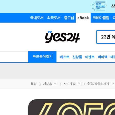
국내도서
외국도서
중고샵
eBook
크레마클럽
C
빠른분야찾기
베스트
신상품
이벤트
바이백
매
웰컴
eBook
자기계발
취업/직업의세계