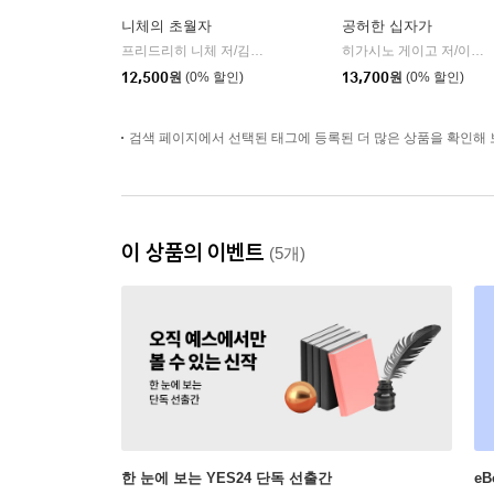
니체의 초월자
공허한 십자가
프리드리히 니체 저/김철 편역
히읏
히가시노 게이고 저/이선희 역
|
12,500
원
(0% 할인)
13,700
원
(0% 할인)
검색 페이지에서 선택된 태그에 등록된 더 많은 상품을 확인해 
이 상품의 이벤트
(5개)
한 눈에 보는 YES24 단독 선출간
e