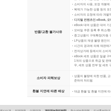
소비자의 사용, 포장 개봉에 
복제가 가능한 상품 등의 포장을 
소비자의 요청에 따라 개별
디지털 컨텐츠인 eBook, 
eBook 대여 상품은 대여 기
모바일 쿠폰 등록 후 취소/환
반품/교환 불가사유
중고상품이 구매확정(자동 
LP상품의 재생 불량 원인이 기
시간의 경과에 의해 재판매가
전자상거래 등에서의 소비자
eBook 세트 상품은 일괄 
1개의 상품으로 취급 및 판매
우, 세트 상품 전부 및 세트
상품의 불량에 의한 반품, 교
소비자 피해보상
준하여 처리됨
환불 지연에 따른 배상
대금 환불 및 환불 지연에 
회사소개
인재채용
이용약관
개인정보처리방침
청소년보호정책
도서홍보안내