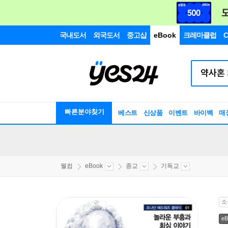
국내도서
외국도서
중고샵
eBook
크레마클럽
C
빠른분야찾기
베스트
신상품
이벤트
바이백
매
웰컴
eBook
종교
기독교
소
eB