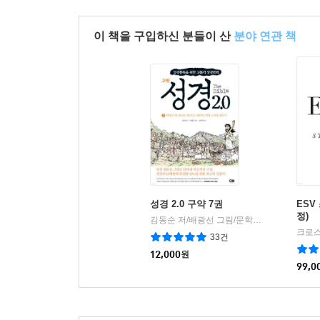
이 책을 구입하신 분들이 산
분야 연관 책
성경 2.0 구약 7권
ESV
정)
김동순 저/배광선 그림/문학진 감수
씨엠크리에
|
33건
12,000
원
99,0