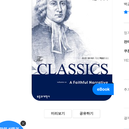
백
정
판
쿠
Y
추
미리보기
공유하기
결