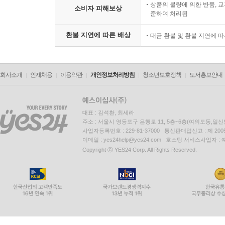
상품의 불량에 의한 반품, 교
소비자 피해보상
준하여 처리됨
환불 지연에 따른 배상
대금 환불 및 환불 지연에 
회사소개
인재채용
이용약관
개인정보처리방침
청소년보호정책
도서홍보안내
대표 : 김석환, 최세라
주소 : 서울시 영등포구 은행로 11, 5층~6층(여의도동,일신
사업자등록번호 : 229-81-37000 통신판매업신고 : 제 200
이메일 : yes24help@yes24.com 호스팅 서비스사업자 :
Copyright ⓒ YES24 Corp. All Rights Reserved.