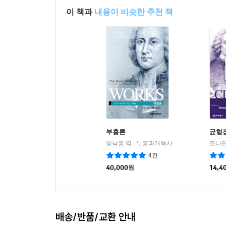
이 책과
내용이 비슷한 추천 책
부흥론
균형
양낙흥 역
부흥과개혁사
|
4건
40,000
원
14,4
배송/반품/교환 안내