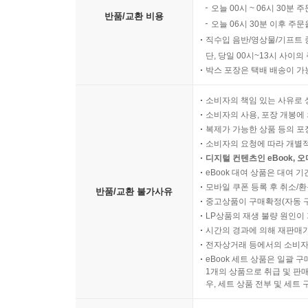
오늘 00시 ~ 06시 30분 
반품/교환 비용
오늘 06시 30분 이후 주문
직수입 음반/영상물/기프트 
단, 당일 00시~13시 사이
박스 포장은 택배 배송이 가
소비자의 책임 있는 사유로 
소비자의 사용, 포장 개봉에 
복제가 가능한 상품 등의 포장을 
소비자의 요청에 따라 개별
디지털 컨텐츠인 eBook, 
eBook 대여 상품은 대여 기
모바일 쿠폰 등록 후 취소/환
반품/교환 불가사유
중고상품이 구매확정(자동 
LP상품의 재생 불량 원인이 기
시간의 경과에 의해 재판매가
전자상거래 등에서의 소비자
eBook 세트 상품은 일괄 
1개의 상품으로 취급 및 판매
우, 세트 상품 전부 및 세트