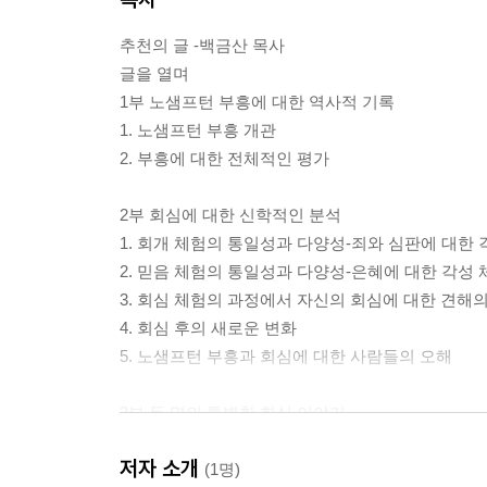
추천의 글 -백금산 목사
글을 열며
1부 노샘프턴 부흥에 대한 역사적 기록
1. 노샘프턴 부흥 개관
2. 부흥에 대한 전체적인 평가
2부 회심에 대한 신학적인 분석
1. 회개 체험의 통일성과 다양성-죄와 심판에 대한
2. 믿음 체험의 통일성과 다양성-은혜에 대한 각성
3. 회심 체험의 과정에서 자신의 회심에 대한 견해
4. 회심 후의 새로운 변화
5. 노샘프턴 부흥과 회심에 대한 사람들의 오해
3부 두 명의 특별한 회심 이야기
1. 요절한 젊은 여인 아비가일 허친슨의 회심 이야
저자 소개
2. 4세 꼬마 페베 바틀릿의 회심 이야기
(1명)