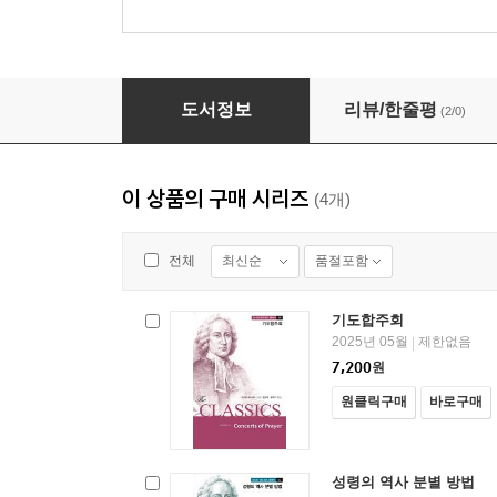
놀라운 부흥과 회심 이야기
도서정보
리뷰/한줄평
(2/0)
이 상품의 구매 시리즈
(4개)
최신순
품절포함
전체
기도합주회
2025년 05월
제한없음
|
7,200
원
원클릭구매
바로구매
성령의 역사 분별 방법