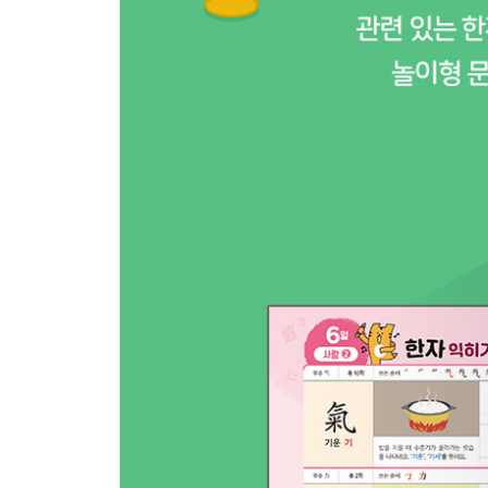
24일 [21~23일] 정리하기
[배움 한자]
25일 文 글월 문, 字 글자 자, 紙 종이 지, 歌 노래 가
26일 問 물을 문, 答 대답 답, 語 말씀 어, 話 말씀 화
27일 數 셈 수, 算 셈 산, 育 기를 육, 記 기록할 기
28일 漢 한수/한나라 한, 同 한가지 동, 正 바를 정, 
29일 [25~28일] 정리하기
[동작과 상태 한자]
30일 動 움직일 동, 直 곧을 직, 登 오를 등, 植 심을 
31일 立 설 립(입), 全 온전 전, 出 날 출, 入 들 입
32일 重 무거울 중, 少 적을 소, 便 편할 편/똥오줌 변
33일 [30~32일] 정리하기