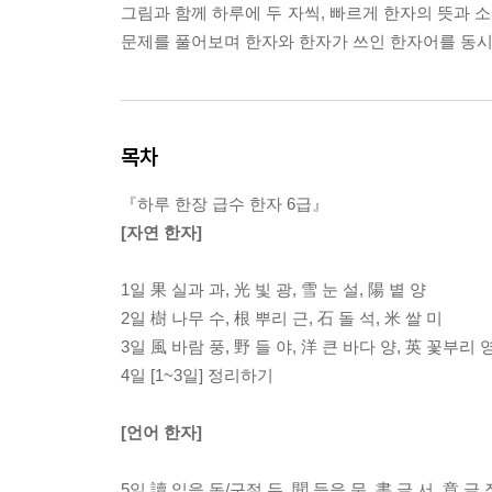
그림과 함께 하루에 두 자씩, 빠르게 한자의 뜻과 소
문제를 풀어보며 한자와 한자가 쓰인 한자어를 동시
목차
『하루 한장 급수 한자 6급』
[자연 한자]
1일 果 실과 과, 光 빛 광, 雪 눈 설, 陽 볕 양
2일 樹 나무 수, 根 뿌리 근, 石 돌 석, 米 쌀 미
3일 風 바람 풍, 野 들 야, 洋 큰 바다 양, 英 꽃부리 
4일 [1~3일] 정리하기
[언어 한자]
5일 讀 읽을 독/구절 두, 聞 들을 문, 書 글 서, 章 글 