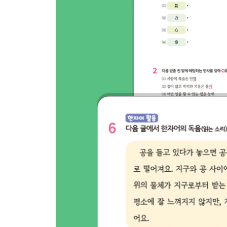
21일 [17~20일] 정리하기
[나라 한자]
22일 韓 한국/나라 한, 國 나라/국가 국
23일 王 임금 왕, 民 백성 민
24일 軍 군사 군, 萬 일만 만
25일 門 문 문, 年 해 년(연)
26일 [22~25일] 정리하기
[상대자 한자]
27일 大 큰 대, 小 작을 소
28일 東 동녘 동, 西 서녘 서
29일 南 남녘 남, 北 북녘 북 / 달아날 배
30일 外 바깥 외, 中 가운데 중
31일 [27~30일] 정리하기