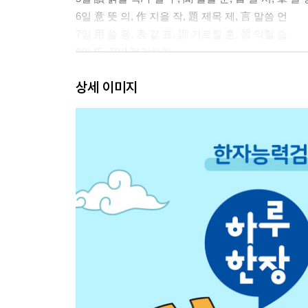
6일 意 뜻 의, 作 지을 작, 題 제목 제, 言 말씀 언
7일 用 쓸 용, 表 겉 표, 訓 가르칠 훈, 習 익힐 습
8일 [5~7일] 정리하기
상세 이미지
[수학 한자]
9일 各 각각 각, 計 셀 계, 分 나눌 분, 集 모을 집
10일 角 뿔 각, 半 반 반, 線 줄 선, 多 많을 다
11일 球 공 구, 形 모양 형, 番 차례 번, 合 합할 합
12일 [9~11일] 정리하기
[예술 한자]
13일 術 재주 술, 强 강할 강, 音 소리 음, 弱 약할 약
14일 對 대할 대, 明 밝을 명, 黃 누를 황, 綠 푸를 록(
15일 圖 그림 도, 畵 그림 화/그을 획, 感 느낄 감, 
16일 [13~15일] 정리하기