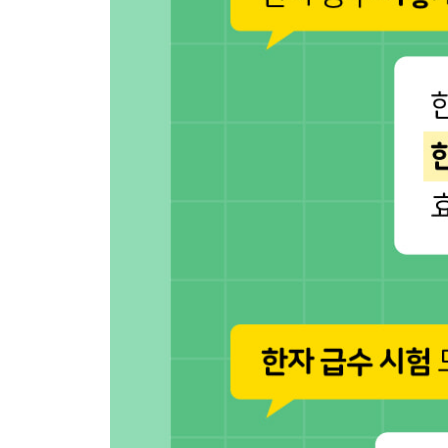
46일 定 정할 정, 行 다닐 행/항렬 항, 在 있을 재, 
47일 淸 맑을 청, 溫 따뜻할 온, 太 클 태, 別 다를/나
48일 急 급할 급, 速 빠를 속, 遠 멀 원, 近 가까울 근
49일 特 특별할 특, 樂 즐길 락(낙)/노래 악/좋아할 요
50일 [46~49일] 정리하기
*바른 답
*특별부록: 한자능력검정시험 대비 6급 모의 시험 1~3
『하루 한장 급수 한자 7급』
[위치와 공간 한자]
1일 上 윗 상, 下 아래 하, 前 앞 전, 後 뒤 후
2일 左 왼 좌, 右 오른 우, 方 모 방, 內 안 내
3일 空 빌 공, 道 길 도, 平 평평할 평, 所 바 소
4일 [1~3일] 정리하기