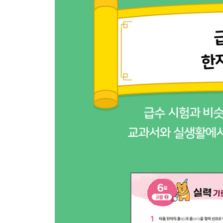
10일 土 흙 토, 山 메 산
11일 [7~10일] 정리하기
[사람 한자]
12일 人 사람 인, 女 여자 녀(여)
13일 父 아비 부, 母 어미 모
14일 兄 형 형, 弟 아우 제
15일 寸 마디 촌, 長 긴 장
16일 [12~15일] 정리하기
[학교 한자]
17일 學 배울 학, 校 학교 교
18일 敎 가르칠 교, 室 집 실
19일 先 먼저 선, 生 날 생
20일 靑 푸를 청, 白 흰 백