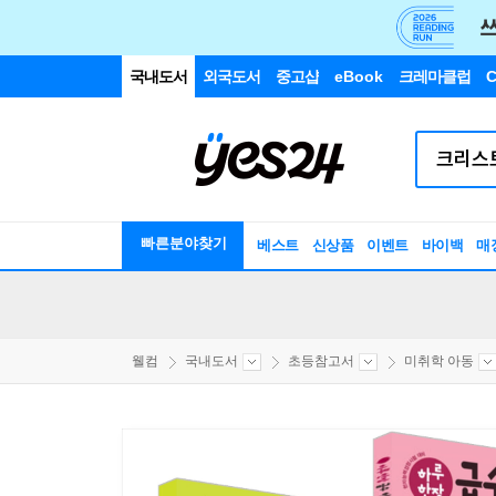
국내도서
외국도서
중고샵
eBook
크레마클럽
C
빠른분야찾기
베스트
신상품
이벤트
바이백
매
웰컴
국내도서
초등참고서
미취학 아동