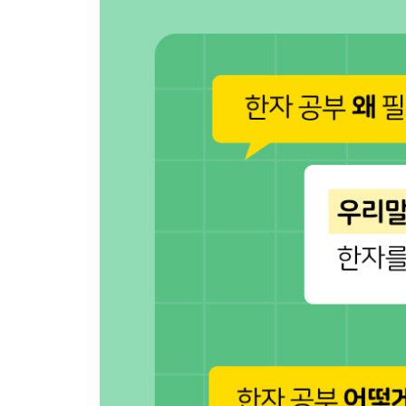
36일 [33~35일] 정리하기
[성취 한자]
37일 省 살필 성/덜 생, 幸 다행 행, 苦 쓸 고, 失 잃을
38일 高 높을 고, 成 이룰 성, 運 옮길 운, 勝 이길 승
39일 業 업 업, 勇 날랠 용, 利 이할 리(이), 戰 싸움 
40일 [37~39일] 정리하기
[생활 한자]
41일 窓 창 창, 衣 옷 의, 服 옷 복, 銀 은 은
42일 藥 약 약, 病 병 병, 醫 의원 의, 油 기름 유
43일 放 놓을 방, 注 부을 주, 開 열 개, 使 하여금/부
44일 反 돌이킬/돌아올 반, 消 사라질 소, 飮 마실 음
45일 [41~44일] 정리하기
[동작과 상태 한자]