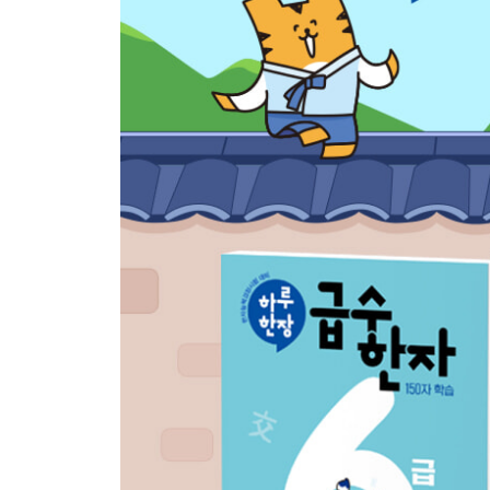
[시간 한자]
17일 今 이제 금, 短 짧을 단, 始 비로소 시, 古 예 고
18일 昨 어제 작, 晝 낮 주, 夜 밤 야, 朝 아침 조
19일 新 새 신, 現 나타날 현, 永 길 영, 由 말미암을 
20일 [17~19일] 정리하기
[사람 한자]
21일 童 아이 동, 神 귀신 신, 孫 손자 손, 者 놈 자
22일 身 몸 신, 體 몸 체, 頭 머리 두, 目 눈 목
23일 才 재주 재, 死 죽을 사, 李 오얏/성 리(이), 朴 
24일 [21~23일] 정리하기
[학교 한자]