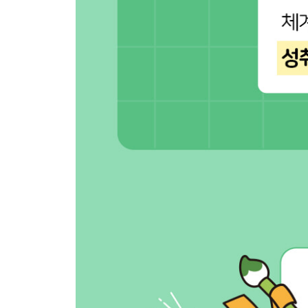
[사람 한자]
5일 手 손 수, 足 발 족, 口 입 구, 面 낯 면
6일 氣 기운 기, 力 힘 력(역), 心 마음 심, 命 목숨 명
7일 工 장인 공, 男 사내 남, 世 인간 세, 老 늙을 로(
8일 [5~7일] 정리하기
[집 한자]
9일 子 아들 자, 孝 효도 효, 祖 할아비 조, 主 임금/
10일 姓 성 성, 名 이름 명, 家 집 가, 夫 지아비 부
11일 安 편안 안, 場 마당 장, 活 살 활, 住 살 주
12일 [9~11일] 정리하기
[자연 한자]