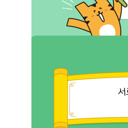
13일 天 하늘 천, 地 땅 지, 海 바다 해, 江 강 강
14일 川 내 천, 草 풀 초, 林 수풀 림(임), 花 꽃 화
15일 自 스스로 자, 然 그럴 연, 色 빛 색, 電 번개 전
16일 [13~15일] 정리하기
[생활 한자]
17일 農 농사 농, 市 저자 시, 里 마을 리(이), 村 마을
18일 食 밥/먹을 식, 休 쉴 휴, 洞 골 동/밝을 통, 邑 
19일 事 일 사, 物 물건 물, 車 수레 거/차, 旗 기 기
20일 [17~19일] 정리하기
[시간과 계절 한자]
21일 午 낮 오, 夕 저녁 석, 每 매양 매, 來 올 래(내)
22일 時 때 시, 間 사이 간, 百 일백 백, 千 일천 천
23일 春 봄 춘, 夏 여름 하, 秋 가을 추, 冬 겨울 동