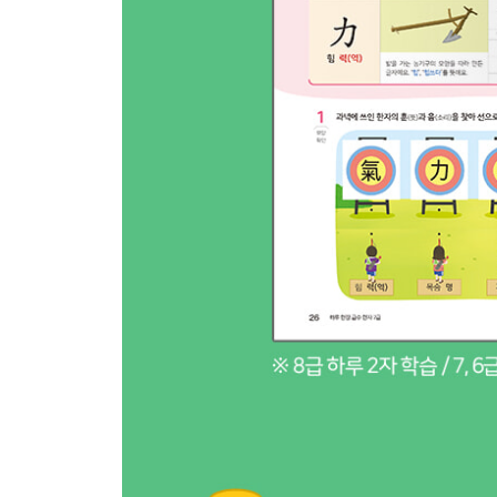
*바른 답
*특별부록: 한자능력검정시험 대비 7급 모의 시험 1~3
『하루 한장 급수 한자 8급』
[숫자 한자]
1일 一 한 일, 二 두 이
2일 三 석 삼, 四 넉 사
3일 五 다섯 오, 六 여섯 륙(육)
4일 七 일곱 칠, 八 여덟 팔
5일 九 아홉 구, 十 열 십
6일 [1~5일] 정리하기
[자연 한자]
7일 日 날 일, 月 달 월
8일 火 불 화, 水 물 수
9일 木 나무 목, 金 쇠 금 / 성 김