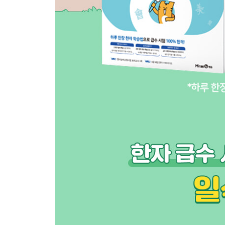
25일 信 믿을 신, 交 사귈 교, 席 자리 석, 親 친할 친
26일 功 공 공, 發 필 발, 班 나눌 반, 號 이름 호
27일 科 과목 과, 等 무리 등, 第 차례 제, 級 등급 급
28일 [25~27일] 정리하기
[마을 한자]
29일 園 동산 원, 郡 고을 군, 京 서울 경, 路 길 로(노
30일 族 겨레 족, 向 향할 향, 通 통할 통, 區 구분할
31일 界 지경 계, 堂 집 당, 部 떼 부, 庭 뜰 정
32일 [29~31일] 정리하기
[사회 한자]
33일 公 공평할 공, 代 대신할 대, 式 법 식, 禮 예도 
34일 社 모일 사, 會 모일 회, 度 법도 도/헤아릴 탁, 
35일 共 한가지 공, 和 화할 화, 理 다스릴 리(이), 愛