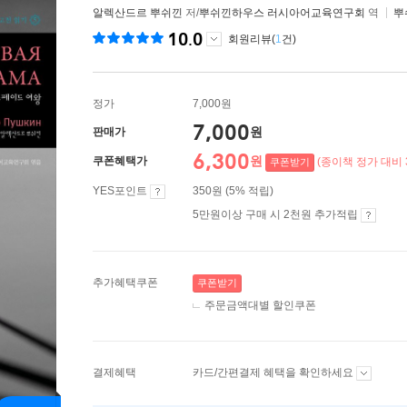
알렉산드르 뿌쉬낀
저/
뿌쉬낀하우스 러시아어교육연구회
역
뿌
10.0
회원리뷰(
1
건)
정가
7,000원
7,000
원
판매가
6,300
원
쿠폰혜택가
(종이책 정가 대비 
쿠폰받기
YES포인트
350원 (5% 적립)
5만원이상 구매 시 2천원 추가적립
추가혜택쿠폰
쿠폰받기
주문금액대별 할인쿠폰
결제혜택
카드/간편결제 혜택을 확인하세요