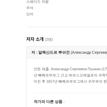
스페이드 여왕
주석
단어
저자 소개
(2명)
저 :
알렉산드르 뿌쉬낀
(Александр Сергеев
안똔 체홉. Александр Сергеевчи Пуш
년 뻬쩨르부르그 근교 짜르스꼬예셀로의 귀족학교
마친 후 1817년 뻬쩨르부르그에서 외무부의 한 
작가의 다른 상품