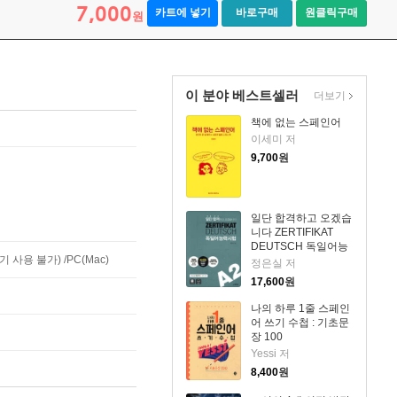
7,000
카트에 넣기
바로구매
원클릭구매
원
이 분야 베스트셀러
더보기
책에 없는 스페인어
이세미 저
9,700
원
일단 합격하고 오겠습
니다 ZERTIFIKAT
DEUTSCH 독일어능
사용 불가) /PC(Mac)
력시험 A2
정은실 저
17,600
원
나의 하루 1줄 스페인
어 쓰기 수첩 : 기초문
장 100
Yessi 저
8,400
원