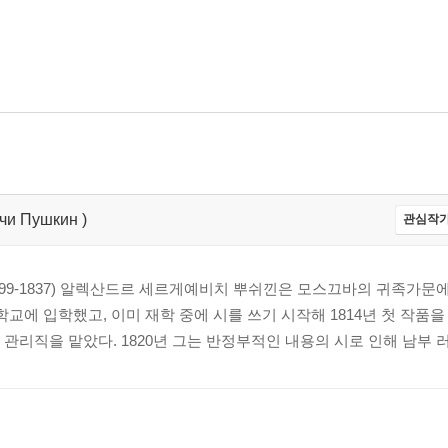
чи Пушкин )
관심작가
кин (1799-1837) 알렉산드르 세르게예비치 뿌쉬낀은 모스끄바의 귀족가문
에 입학했고, 이미 재학 중에 시를 쓰기 시작해 1814년 첫 작품을
관리직을 맡았다. 1820년 그는 반정부적인 내용의 시로 인해 남부 러시