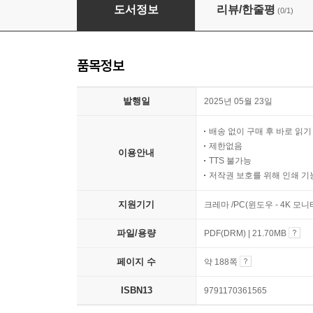
스페이드 여왕
도서정보
리뷰/한줄평
(0/1)
품목정보
발행일
2025년 05월 23일
배송 없이 구매 후 바로 읽
제한없음
이용안내
TTS 불가능
저작권 보호를 위해 인쇄 기
지원기기
크레마 /PC(윈도우 - 4K 모
파일/용량
PDF(DRM) | 21.70MB
페이지 수
약 188쪽
ISBN13
9791170361565