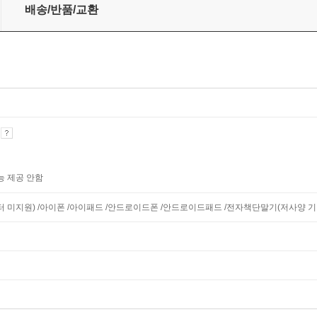
배송/반품/교환
기
능 제공 안함
니터 미지원) /아이폰 /아이패드 /안드로이드폰 /안드로이드패드 /전자책단말기(저사양 기기 