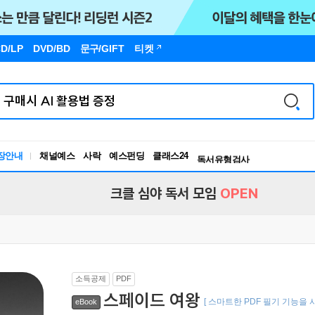
D/LP
DVD/BD
문구
/GIFT
티켓
장안내
채널예스
사락
예스펀딩
클래스24
독서유형검사
RBTI Lab
독서유형검사
크클 심야 독서 모임
OPEN
소득공제
PDF
스페이드 여왕
[ 스마트한 PDF 필기 기능을 
eBook