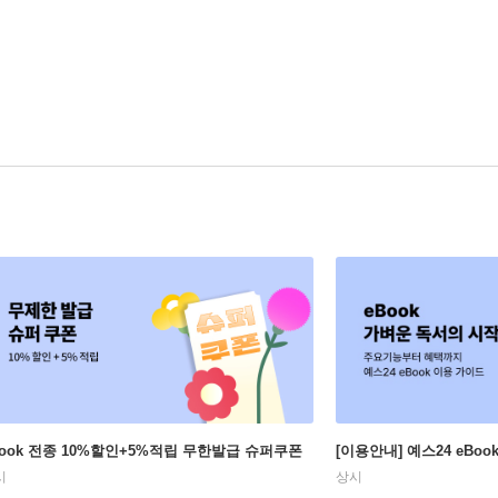
Book 전종 10%할인+5%적립 무한발급 슈퍼쿠폰
[이용안내] 예스24 eBo
시
상시