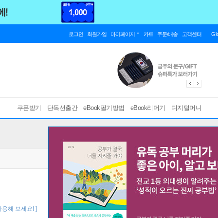
로그인
회원가입
마이페이지
카트
주문/배송
고객센터
Gl
쿠폰받기
단독선출간
eBook필기방법
eBook리더기
디지털머니
사용해 보세요! ]