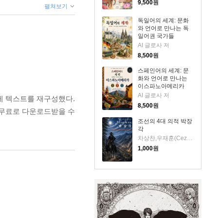
9,500
원
펼쳐보기
독일어의 세계: 문화
와 언어로 만나는 독
일어권 국가들
AI 글로사 저
8,500
원
스페인어의 세계: 문
화와 언어로 만나는
이스파노아메리카
AI 글로사 저
게 텍스트를 재구성했다.
8,500
원
 무료로 다운로드받을 수
조선의 4대 의적 박장
각
차상찬,우재훈(Cezaro) 저
1,000
원