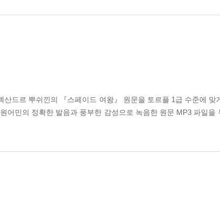
렉산드르 뿌쉬낀의 『스페이드 여왕』 원문을 토르플 1급 수준에 맞
 원어민의 정확한 발음과 풍부한 감성으로 녹음한 원문 MP3 파일을