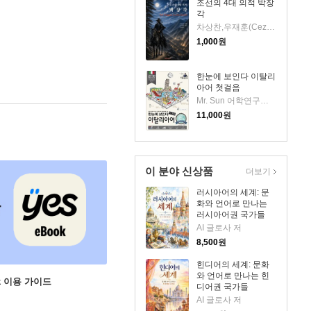
조선의 4대 의적 박장
각
차상찬,우재훈(Cezaro) 저
1,000
원
한눈에 보인다 이탈리
아어 첫걸음
Mr. Sun 어학연구소,김영린,Margherita Besuschino 공저
11,000
원
이 분야 신상품
더보기
러시아어의 세계: 문
화와 언어로 만나는
러시아어권 국가들
AI 글로사 저
8,500
원
힌디어의 세계: 문화
와 언어로 만나는 힌
ok 이용 가이드
디어권 국가들
AI 글로사 저