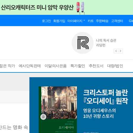
로그인
회원가입
마이페이지
카트
주문/배송
고객센터
Gl
젊은 작가
예사단독판매
이달의사은품
특가할인
추천도서
대량/법인
만드는 명화 속 여름 이야기