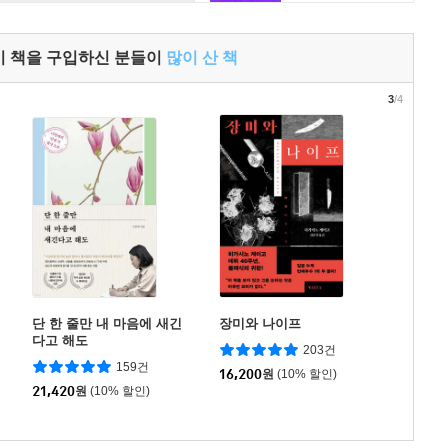
이 책을 구입하신 분들이
많이 산 책
3
/4
단 한 줄만 내 마음에 새긴
장미와 나이프
다고 해도
203건
159건
16,200
원
(10% 할인)
21,420
원
(10% 할인)