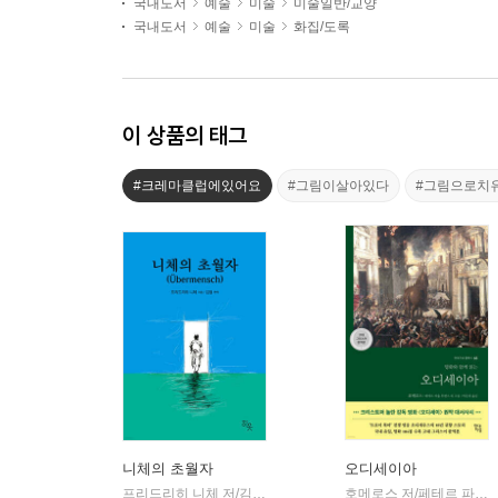
국내도서
예술
미술
미술일반/교양
국내도서
예술
미술
화집/도록
이 상품의 태그
#크레마클럽에있어요
#그림이살아있다
#그림으로치
니체의 초월자
오디세이아
프리드리히 니체 저/김철 편역
히읏
호메로스 저/페테르 파울 루벤스 그림/박문재 역
|