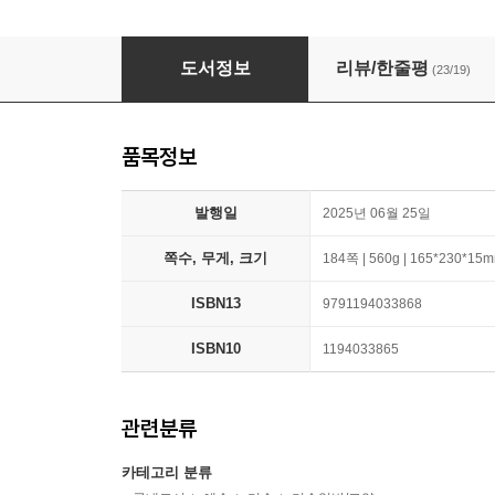
여름이라는 그림
도서정보
리뷰/한줄평
(23/19)
품목정보
발행일
2025년 06월 25일
쪽수, 무게, 크기
184쪽 | 560g | 165*230*15
ISBN13
9791194033868
ISBN10
1194033865
관련분류
카테고리 분류