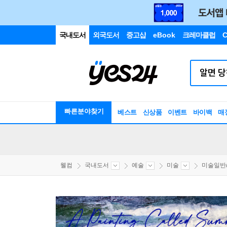
국내도서
외국도서
중고샵
eBook
크레마클럽
C
빠른분야찾기
베스트
신상품
이벤트
바이백
매
웰컴
국내도서
예술
미술
미술일반