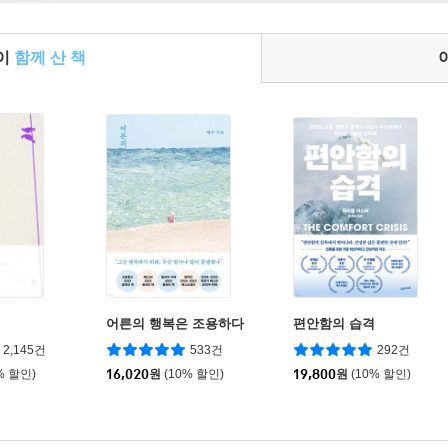
들이
함께 산 책
어른의 행복은 조용하다
편안함의 습격
2,145건
533건
292건
% 할인)
16,020
원
(10% 할인)
19,800
원
(10% 할인)