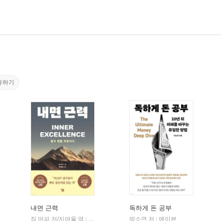
유하기
내면 근력
독하게 돈 공부
짐 머피 저/지여울 역
현대지성
윌북(willbook)
박소연 저
메이븐
|
|
|