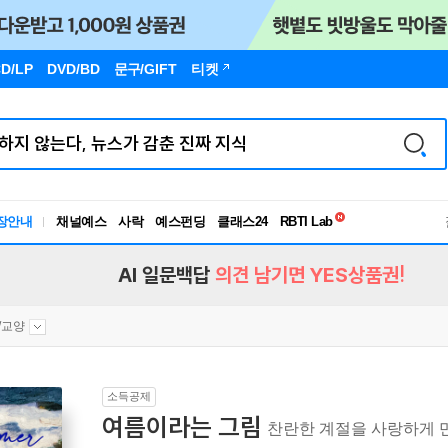
D/LP
DVD/BD
문구
/GIFT
티켓
독서유형검사
RBTI Lab
장안내
채널예스
사락
예스펀딩
클래스24
독서유형검사
AI 일문백답
의견 남기면 YES상품권!
/교양
소득공제
여름이라는 그림
찬란한 계절을 사랑하게 