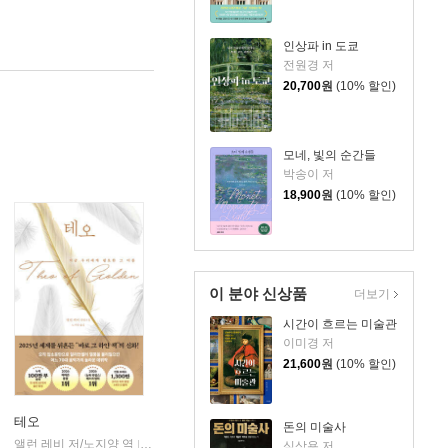
인상파 in 도쿄
전원경 저
20,700
원
(10% 할인)
모네, 빛의 순간들
박송이 저
18,900
원
(10% 할인)
이 분야 신상품
더보기
시간이 흐르는 미술관
이미경 저
21,600
원
(10% 할인)
테오
돈의 미술사
앨런 레비 저/노지양 역
오팬하우스
|
심상용 저