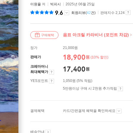
이원율
저
빅피시
2025년 06월 25일
9.6
회원리뷰(
42
건)
판매지수 2,124
음표 아크릴 카라비너 (포인트 차감)
구매혜택
정가
21,000원
18,900
원
판매가
(10% 할인)
크레마머니
17,400
원
최대혜택가
YES포인트
1,050원 (5% 적립)
5만원이상 구매 시 2천원 추가적립
결제혜택
카드/간편결제 혜택을 확인하세요
배송안내