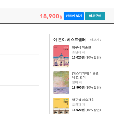
18,900
카트에 넣기
바로구매
원
이 분야 베스트셀러
더보기
방구석 미술관
조원재 저
16,020
원
(10% 할인)
[예스리커버] 미술관
에 간 할미
할미 저
18,900
원
(10% 할인)
방구석 미술관 3
조원재 저
16,920
원
(10% 할인)