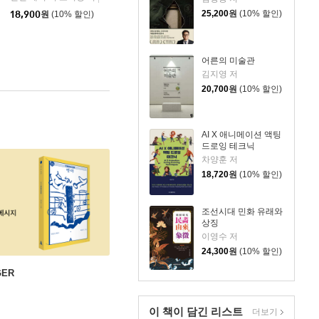
25,200
원
(10% 할인)
18,900
원
(10% 할인)
어른의 미술관
김지영 저
20,700
원
(10% 할인)
AI X 애니메이션 액팅
드로잉 테크닉
차양훈 저
18,720
원
(10% 할인)
조선시대 민화 유래와
상징
이영수 저
24,300
원
(10% 할인)
GER
이 책이 담긴
리스트
더보기