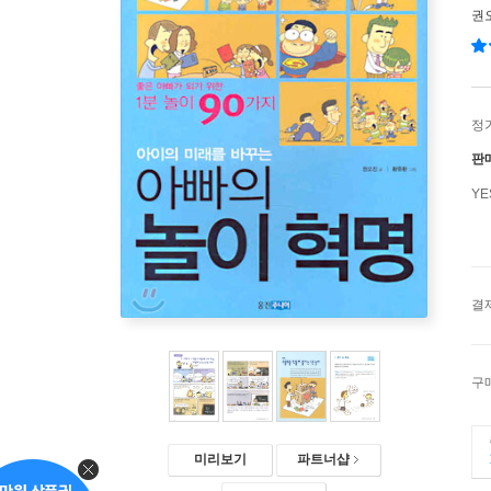
권
정
판
Y
결
구
미리보기
파트너샵