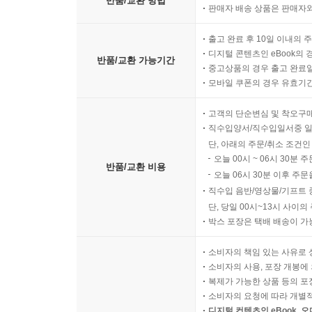
반품/교환 방법
판매자 배송 상품은 판매자와
출고 완료 후 10일 이내의 
디지털 콘텐츠인 eBook의 
반품/교환 가능기간
중고상품의 경우 출고 완료일
모바일 쿠폰의 경우 유효기간(
고객의 단순변심 및 착오구
직수입양서/직수입일서중 일
단, 아래의 주문/취소 조건인
오늘 00시 ~ 06시 30분 
반품/교환 비용
오늘 06시 30분 이후 주문
직수입 음반/영상물/기프트 
단, 당일 00시~13시 사이
박스 포장은 택배 배송이 가
소비자의 책임 있는 사유로 
소비자의 사용, 포장 개봉에 
복제가 가능한 상품 등의 포장을 
소비자의 요청에 따라 개별
디지털 컨텐츠인 eBook, 