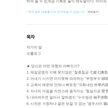
하여 놀 수 있게끔 기획된 놀이 매뉴얼이다. 아이와
책의 일부 내용을 미리 읽어보실 수 있습니다.
미리보기
목차
작가의 말
프롤로그
★ 당신은 어떤 유형의 아빠인가?
1. 제갈공명의 지혜 못지않은 "칠종칠금 七縱七擒형
2. 아내가 시키면 마지못해 따라하는 "부창부수 婦
3. 교육비 때문에 언제나 빠듯한 "외화내빈 外華內貧
4. 자녀의 마음을 자연스레 움직이는 "형설지공 螢
5. 내버려두면 알아서 잘하겠지 "수수방관 袖手傍觀
6. 시작은 거창하나 끝은 보잘 것 없는 "용두사미 