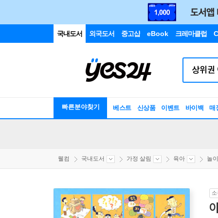
국내도서
외국도서
중고샵
eBook
크레마클럽
C
빠른분야찾기
베스트
신상품
이벤트
바이백
매
웰컴
국내도서
가정 살림
육아
놀이
소