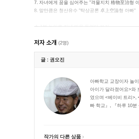
7. 자녀에게 꿈을 심어주는 "격물지치 格物至治형 아
8. 말만큼은 청산유수 "탁상공론 卓上空論형 아빠"
★ 1분 놀이로 자녀 마음 들여다 보기
1) 만들고, 머리 쓰고 마구 노는 1분 놀이
저자 소개
1. 조물조물 만들며 즐기는 1분 놀이 (9개)
(2명)
2. 머리 쓰며 즐기는 1분 놀이 (10개)
3. 집안의 사물이나 소품을 이용하는 1분 놀이 (10개
글 :
권오진
4. 왁자지껄 1분 놀이 (10개)
아빠학교 교장이자 놀이
2) 아빠와 아이의 컨디션이나 기분에 따른 1분 놀이
아이가 달라졌어요>와 
5. 아빠가 힘이 절로 나는 1분 놀이 (9개)
였으며 <베이비 트리>,
6. 아이 기분 띄워 주는 1분 놀이 (10개)
빠 학교』, 『하루 10분
7. 조금만 움직여도 재미있는 1분 놀이 (8개)
8. 많이 움직여서 재미있는 1분 놀이 (12개)
3) 야외에 나가서도 1분 놀이
작가의 다른 상품