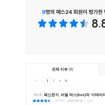
9
명의 예스24 회원이 평가한
8.
전체 리뷰
(9)
1
2
폐신문지, 버릴 박스(box)와 '이태리
종이책
z****n
2005-05-18
신고
|
|
|