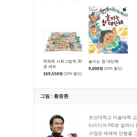
9. 집 밖에서 즐기는 1분 놀이 (6개)
★ 좋은 아빠가 되기 위한 마음 열기
★ '아이사랑, 가족사랑을 실천하는 10계명'
에필로그
똑똑똑 사회그림책 30
놀이는 참 대단해
권 세트
9,000
원
(10% 할인)
269,550
원
(10% 할인)
그림 :
황중환
조선대학교 미술대학 교
티미디어 PD로 일하다 
수많은 매체에 만평을 그렸