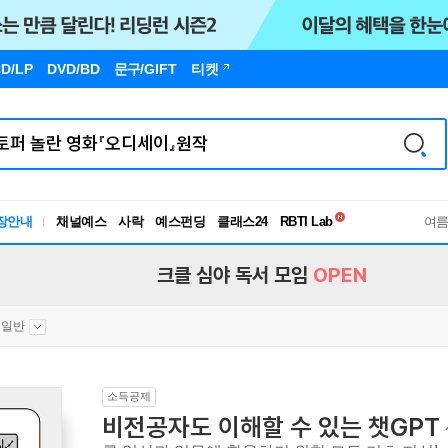
D/LP
DVD/BD
문구
/GIFT
티켓
독서유형검사
장안내
채널예스
사락
예스펀딩
클래스24
RBTI Lab
여
독서유형검사
크클 심야 독서 모임
OPEN
 일반
소득공제
비전공자도 이해할 수 있는 챗GPT