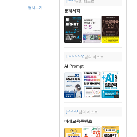
h***7
님의 리스트
펼쳐보기
통계서적
h*********0
님의 리스트
AI Prompt
j******5
님의 리스트
미래교육콘텐츠