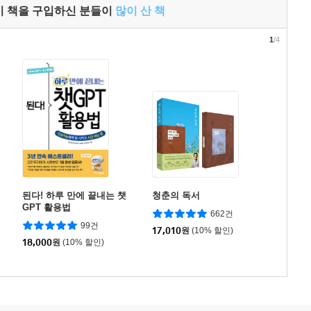
이 책을 구입하신 분들이
많이 산 책
1
/4
된다! 하루 만에 끝내는 챗
청춘의 독서
GPT 활용법
662건
99건
17,010
원
(10% 할인)
18,000
원
(10% 할인)