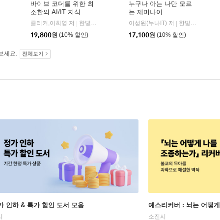
바이브 코더를 위한 최
누구나 아는 나만 모르
소한의 AI/IT 지식
는 제미나이
디지털북스
클리커,이희영 저
한빛미디어
이성원(누나IT) 저
한빛미디어
|
|
19,800
원
(10% 할인)
17,100
원
(10% 할인)
보세요.
전체보기
가 인하 & 특가 할인 도서 모음
예스리커버 : 뇌는 어떻
시
소진시