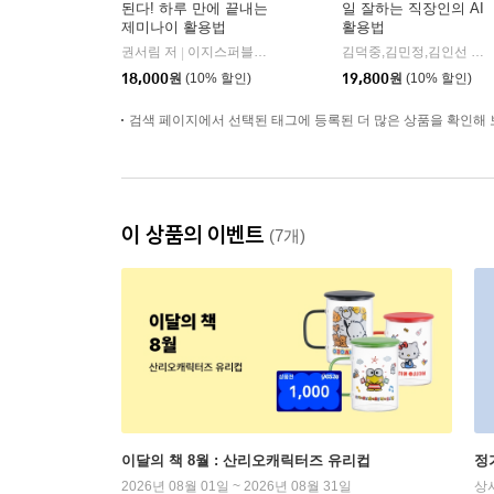
된다! 하루 만에 끝내는
일 잘하는 직장인의 AI
제미나이 활용법
활용법
권서림 저
이지스퍼블리싱
김덕중,김민정,김인선 저
|
|
18,000
원
(10% 할인)
19,800
원
(10% 할인)
검색 페이지에서 선택된 태그에 등록된 더 많은 상품을 확인해 
이 상품의 이벤트
(7개)
이달의 책 8월 : 산리오캐릭터즈 유리컵
정
2026년 08월 01일 ~ 2026년 08월 31일
상