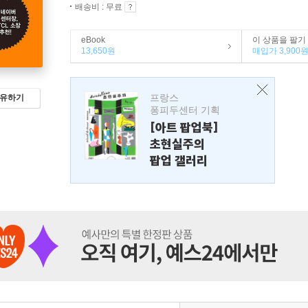
배송비 : 무료
eBook
이 상품을 팔기
13,650원
매입가 3,900
프랑스
유하기
퐁피두센터 기획
[아트 팝업북]
초현실주의
팝업 갤러리