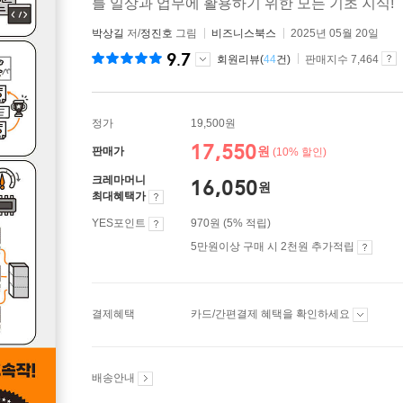
를 일상과 업무에 활용하기 위한 모든 기초 지식!
박상길
저/
정진호
그림
비즈니스북스
2025년 05월 20일
9.7
회원리뷰(
44
건)
판매지수 7,464
정가
19,500원
17,550
원
판매가
(10% 할인)
크레마머니
16,050
원
최대혜택가
YES포인트
970원 (5% 적립)
5만원이상 구매 시 2천원 추가적립
결제혜택
카드/간편결제 혜택을 확인하세요
배송안내