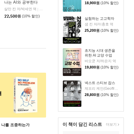
나는 AI와 공부한다
18,900
원
(10% 할인)
살만 칸 저/박세연 역
알에이치코리아(RHK)
|
22,500
원
(10% 할인)
실험하는 고고학자
샘 킨 저/이충호 역
25,200
원
(10% 할인)
초지능 시대 생존을
위한 AI 교양 수업
바오쿤 저/하은지 역
19,800
원
(10% 할인)
넥스트 스티브 잡스
제프리 케인(Geoffrey Cain) 저/이민석 역
28,800
원
(10% 할인)
이 책이 담긴
리스트
더보기
게 나를 조종하는가