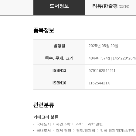
비전공자도 이해할 수 있는 챗GPT
도서정보
리뷰/한줄평
(28/16)
품목정보
발행일
2025년 05월 20일
쪽수, 무게, 크기
404쪽 | 574g | 145*220*26
ISBN13
9791162544211
ISBN10
116254421X
관련분류
카테고리 분류
국내도서
자연과학
과학
과학 일반
국내도서
경제 경영
경제/경제학
각국 경제/경제사/전망