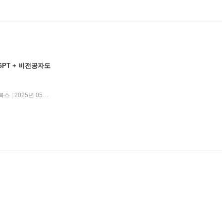
PT + 비전공자도
북스
2025년 05월 20일
|