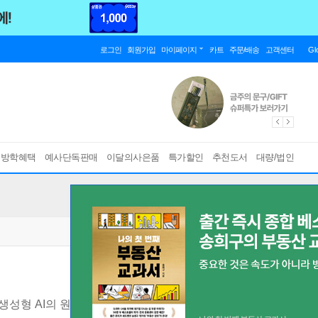
로그인
회원가입
마이페이지
카트
주문/배송
고객센터
Gl
름방학혜택
예사단독판매
이달의사은품
특가할인
추천도서
대량/법인
생성형 AI의 원리와 시장 이해, 프롬프트 작성까지, 챗GPT