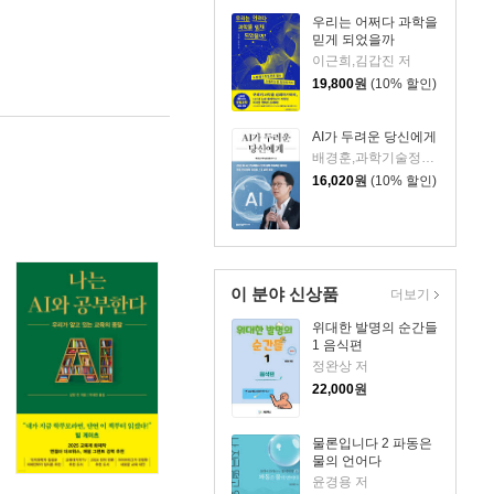
우리는 어쩌다 과학을
믿게 되었을까
이근희,김갑진 저
19,800
원
(10% 할인)
AI가 두려운 당신에게
배경훈,과학기술정보통신부 저
16,020
원
(10% 할인)
이 분야 신상품
더보기
위대한 발명의 순간들
1 음식편
정완상 저
22,000
원
물론입니다 2 파동은
물의 언어다
윤경용 저