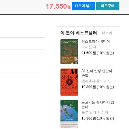
17,550
카트에 넣기
바로구매
원
이 분야 베스트셀러
더보기
히스토리아 비테이
최재천 저
21,600
원
(10% 할인)
AI, 신의 탄생 인간의
종말
엘리에저 유드코스키,네이트 소아레스 공저/고영훈 역
19,800
원
(10% 할인)
물고기는 존재하지 않
는다
룰루 밀러 저/정지인 역
15,300
원
(10% 할인)