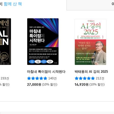
들이
함께 산 책
마침내 특이점이 시작된다
박태웅의 AI 강의 2025
233건
140건
212건
% 할인)
27,000
원
(10% 할인)
16,920
원
(10% 할인)