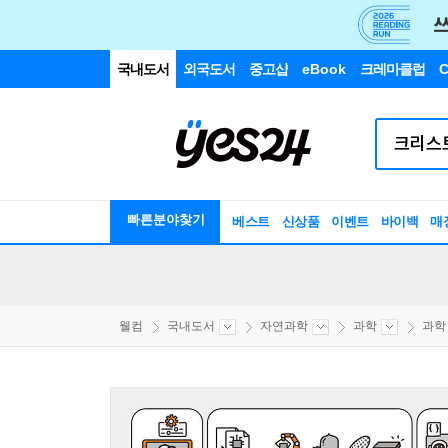
국내도서
외국도서
중고샵
eBook
크레마클럽
C
빠른분야찾기
베스트
신상품
이벤트
바이백
매
웰컴
국내도서
자연과학
과학
과학