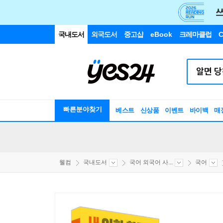
국내도서
외국도서
중고샵
eBook
크레마클럽
C
빠른분야찾기
베스트
신상품
이벤트
바이백
매
웰컴
국내도서
국어 외국어 사...
국어