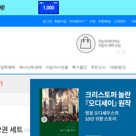
로그인
회원가입
마이페이지
카트
주문/배송
고객센터
Gl
름방학혜택
예사단독판매
이달의사은품
특가할인
추천도서
대량/법인
기
~2권 세트
[ 2권 ]