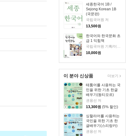
세종한국어 1B /
Sejong Korean 1B
(국문판)
국립국어원 저
13,500
원
한국어와 한국문화 초
급 1 익힘책
국립국어원 기획/이미혜 등저
10,000
원
이 분야 신상품
더보기
테툼어를 사용하는 국
민을 위한 기초 한글
배우기(동티모르)
권용선 저
13,300
원
(5% 할인)
싱할라어를 사용하는
국민을 위한 기초 한
글배우기(스리랑카)
권용선 저