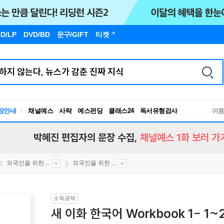
D/LP
DVD/BD
문구
/GIFT
티켓
장안내
채널예스
사락
예스펀딩
클래스24
독서유형검사
여
RBTI Lab
독서유형검사
박혜진 편집자의 문장 수집,
채널예스 1화 보러 가
외국인을 위한 ...
외국인을 위한 ...
소득공제
새 이화 한국어 Workbook 1- 1