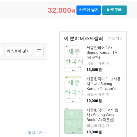
32,000
카트에 넣기
바로구매
원
이 분야 베스트셀러
더보기
세종한국어 1A /
매
리스트에 넣기
Sejong Korean 1A
(국문판)
국립국어원 저
13,500
원
세종한국어 1: 교사용
지도서 / Sejong
Korean Teacher's
Guide 1
국립국어원 저
10,000
원
세종한국어 1A 익힘
책 / Sejong Work
Book 1A (국문판)
국립국어원 저
10,000
원
펼쳐보기