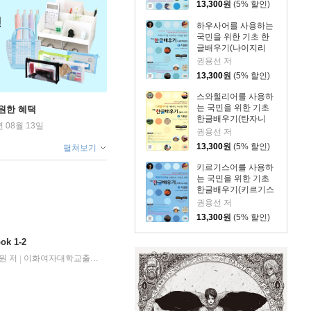
13,300
원
(5% 할인)
하우사어를 사용하는
국민을 위한 기초 한
글배우기(나이지리
아) 1: 기초편
권용선 저
13,300
원
(5% 할인)
스와힐리어를 사용하
는 국민을 위한 기초
원한 혜택
한글배우기(탄자니
년 08월 13일
아) 1: 기초편
권용선 저
13,300
원
(5% 할인)
펼쳐보기
키르기스어를 사용하
는 국민을 위한 기초
한글배우기(키르기스
스탄) 1: 기초편
권용선 저
13,300
원
(5% 할인)
k 1-2
원 저
이화여자대학교출판문화원
2024년 06월 02일
|
|