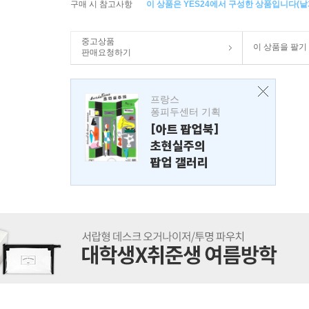
구매 시 참고사항
이 상품은 YES24에서 구성한 상품입니다(낱개
중고상품
이 상품을 팔기
판매요청하기
프랑스
퐁피두센터 기획
[아트 팝업북]
초현실주의
팝업 갤러리