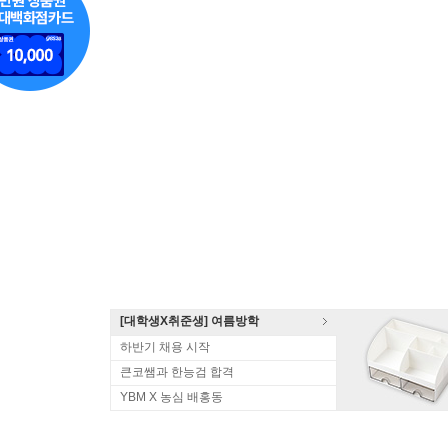
[대학생X취준생] 여름방학
하반기 채용 시작
큰코쌤과 한능검 합격
YBM X 농심 배홍동