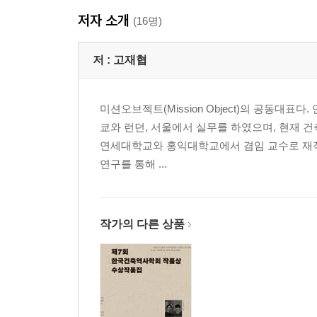
민성휘 · 불확실한 시대에서 건축을 묻다: 마츠무라
저자 소개
임태희 · 일본 건축가들의 글쓰기
(16명)
저 :
고재협
미션오브젝트(Mission Object)의 공동대
쿄와 런던, 서울에서 실무를 하였으며, 현재 
연세대학교와 홍익대학교에서 겸임 교수로 재직 
연구를 통해 ...
작가의 다른 상품