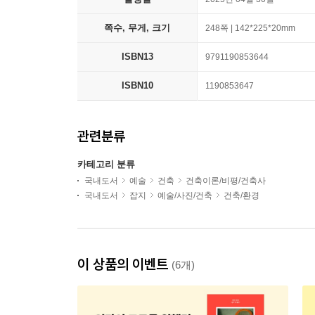
쪽수, 무게, 크기
248쪽 | 142*225*20mm
ISBN13
9791190853644
ISBN10
1190853647
관련분류
카테고리 분류
국내도서
예술
건축
건축이론/비평/건축사
국내도서
잡지
예술/사진/건축
건축/환경
이 상품의 이벤트
(6개)