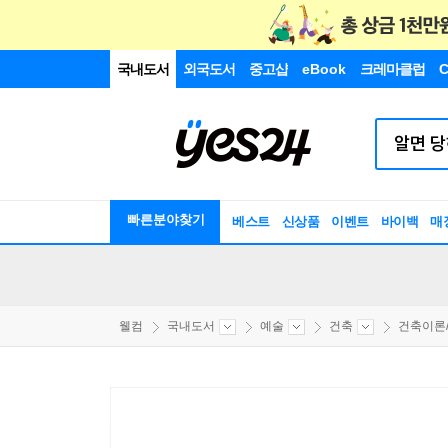
국내도서
외국도서
중고샵
eBook
크레마클럽
C
빠른분야찾기
베스트
신상품
이벤트
바이백
매
웰컴
국내도서
예술
건축
건축이론/비