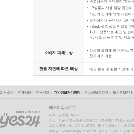
중고상품이 구매확정(자동 
LP상품의 재생 불량 원인이 기
시간의 경과에 의해 재판매가
전자상거래 등에서의 소비자
eBook 세트 상품은 일괄 
1개의 상품으로 취급 및 판매
우, 세트 상품 전부 및 세트
상품의 불량에 의한 반품, 교
소비자 피해보상
준하여 처리됨
환불 지연에 따른 배상
대금 환불 및 환불 지연에 
회사소개
인재채용
이용약관
개인정보처리방침
청소년보호정책
도서홍보안내
대표 : 김석환, 최세라
주소 : 서울시 영등포구 은행로 11, 5층~6층(여의도동,일신
사업자등록번호 : 229-81-37000 통신판매업신고 : 제 200
이메일 : yes24help@yes24.com 호스팅 서비스사업자 :