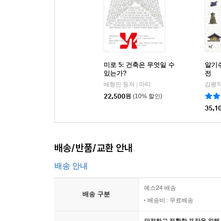
이번 특집을 통해 분명하게 드러나는 것은 일본 
텍스트 중심의 책을 펴내는 곳이 일본이다. 수십 
30여 년간 지속적으로 일본 당대 건축의 추이를 
추천 도서 목록이기도 하다. 마츠무라 준의 『건축하
이 책에 대한 소개에 그치지 않고 불확실한 미래
미로 5: 건축은 무엇일 수
알기
중에서 『미로』는 문화로서의 건축, 이론과 역사
있는가?
전
외면할 수는 없었다. 탁월한 일본 건축물의 성취는
배형민 등저
마티
김왕직
|
이양재의 글이 보완한다.
22,500
원
(10% 할인)
35,1
배송/반품/교환 안내
배송 안내
예스24 배송
배송 구분
배송비 : 무료배송