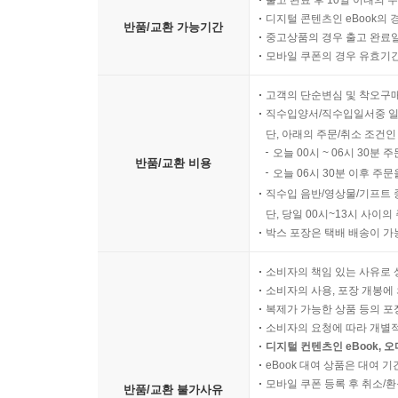
출고 완료 후 10일 이내의 
디지털 콘텐츠인 eBook의 
반품/교환 가능기간
중고상품의 경우 출고 완료일
모바일 쿠폰의 경우 유효기간(
고객의 단순변심 및 착오구
직수입양서/직수입일서중 일
단, 아래의 주문/취소 조건인
오늘 00시 ~ 06시 30분 
반품/교환 비용
오늘 06시 30분 이후 주문
직수입 음반/영상물/기프트 
단, 당일 00시~13시 사이
박스 포장은 택배 배송이 가
소비자의 책임 있는 사유로 
소비자의 사용, 포장 개봉에 
복제가 가능한 상품 등의 포장을 
소비자의 요청에 따라 개별
디지털 컨텐츠인 eBook, 
eBook 대여 상품은 대여 기
모바일 쿠폰 등록 후 취소/환
반품/교환 불가사유