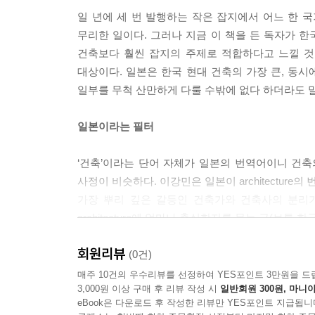
일 년에 세 번 발행하는 작은 잡지에서 어느 한 국
무리한 일이다. 그러나 지금 이 책을 든 독자가 한
건축보다 훨씬 잡지의 주제로 적합하다고 느낄 것
대상이다. 일본은 한국 현대 건축의 가장 큰, 동시
일부를 무척 산만하게 다룰 수밖에 없다 하더라도 
일본이라는 필터
‘건축’이라는 단어 자체가 일본의 번역어이니 건
사정이 비슷하다. 이강민은 일본이 architectur
가장 뿌리 깊은 갈등인 건축가와 건축사의 분리
architecture에 얼마나 충실한지를 묻는 글(보
강점기 한국 건축가들의 근대 건축 이해가 일본의 번
회원리뷰
대한 글을 쓴 최초의 한국인 필자들은 일본이라는 
(0건)
매주 10건의 우수리뷰를 선정하여 YES포인트 3만원을 드
3,000원 이상 구매 후 리뷰 작성 시
일반회원 300원, 마니아
서구인의 눈에 비친 일본 건축
eBook은 다운로드 후 작성한 리뷰만 YES포인트 지급됩니