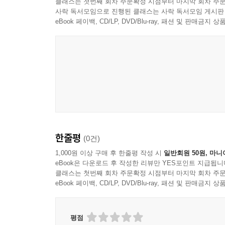
클래스는 첫번째 회차 주문확정 시점부터 마지막 회차 주문
일본 건축이 국제적으로 명성을 얻게 된 데에는 20
사락 독서모임으로 진행된 클래스는 사락 독서모임 게시판
길을 걸었던 일본은 유럽 건축가들에게 매혹의 
eBook 페이백, CD/LP, DVD/Blu-ray, 패션 및 판매금
김기원은 브루노 타우트가 읽은 이세진구와 가쓰
건축의 파편을 추적한다. 그리고 이런 시각의 원
예술노동자평의회, 유리사슬 등 여러 단체와 활발하
타우트가 1935년 일본에서 행한 연설을 바탕으로 
전통 건축을 어떻게 읽어나가는지, 일본 건축에서 
일본과 한국의 평행 우주
한줄평
(0건)
일본에서 배운 건축을 극복하고 한국적인 것을 찾아
겪고 한국적인 것에 천착해 70년대 공간 시대를
1,000원 이상 구매 후 한줄평 작성 시
일반회원 50원, 마니
eBook은 다운로드 후 작성한 리뷰만 YES포인트 지급됩니
설계경기에 당선한 뒤 국내에서 꾸준히 활동한 박
클래스는 첫번째 회차 주문확정 시점부터 마지막 회차 주문
다른 행보를 걸어온 이 두 건축가를 비교한다. 
eBook 페이백, CD/LP, DVD/Blu-ray, 패션 및 판매금
단어를 빌리면, “정답지”였다.
건축에서만 일본이 정답 역할을 하지는 않았다. 도
평점