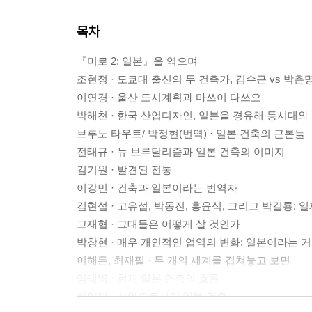
목차
『미로 2: 일본』을 엮으며
조현정 · 도쿄대 출신의 두 건축가, 김수근 vs 박춘
이연경 · 울산 도시계획과 마쓰이 다쓰오
박해천 · 한국 산업디자인, 일본을 경유해 동시대와 
브루노 타우트/ 박정현(번역) · 일본 건축의 근본들
전태규 · 뉴 브루탈리즘과 일본 건축의 이미지
김기원 · 발견된 전통
이강민 · 건축과 일본이라는 번역자
김현섭 · 고유섭, 박동진, 홍윤식, 그리고 박길룡:
고재협 · 그대들은 어떻게 살 것인가
박창현 · 매우 개인적인 업역의 변화: 일본이라는 
이해든, 최재필 · 두 개의 세계를 겹쳐놓고 보면
임태병 · 현재 일본 건축의 흐름
이양재 · 산업으로서의 일본 건축