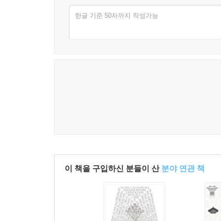
쉽게 지울 수 없는 밑그림이 되었다. 이연경은 
한글 기준 50자까지 작성가능
손을 이야기한다. 가전제품과 산업디자인에서도 
있다는 감각을 획득하고자 한 노력을 금성사의
벌어졌음을 말해준다. 건축과 산업디자인 밟아온 궤적
요즘 한국 건축가들이 바라보는 일본
고재협은 도쿄와 서울을 비교하면서 건축 실천의 
페인트로 뒤덮여 있다. 당위를 위해 현실을 외면해온
건축은 (예전에도 없었지만) 도무지 가능하지 않
전달하는 일(르네상스 이래 건축가의 표준적인 정
관점을 공유하는 건축가들에게 일본은 여전히 가까운
있는 사회에서 벌어지고 있는 삶의 양태다. 일
이 책을 구입하신 분들이 산
분야 연관 책
글에서도 쉽게 확인할 수 있다.
텍스트로서의 일본 건축