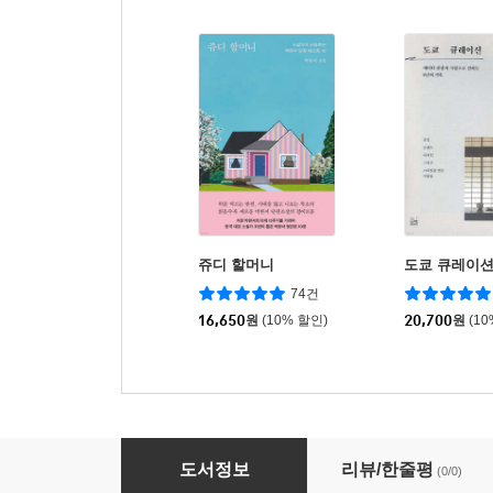
쥬디 할머니
도쿄 큐레이
74건
16,650
원
(10% 할인)
20,700
원
(1
미로 2호 : 일본 2025 봄호
도서정보
리뷰/한줄평
(0/0)