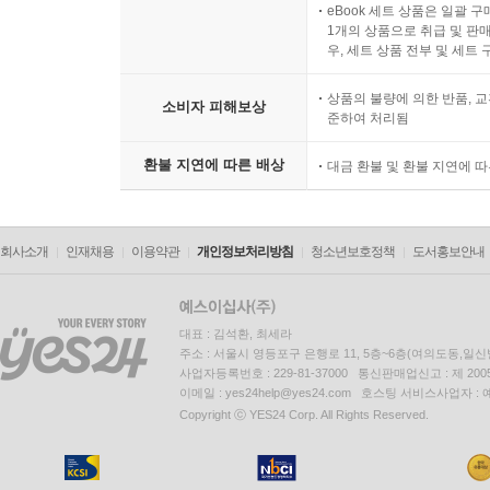
eBook 세트 상품은 일괄 
1개의 상품으로 취급 및 판매
우, 세트 상품 전부 및 세트
상품의 불량에 의한 반품, 교
소비자 피해보상
준하여 처리됨
환불 지연에 따른 배상
대금 환불 및 환불 지연에 
회사소개
인재채용
이용약관
개인정보처리방침
청소년보호정책
도서홍보안내
대표 : 김석환, 최세라
주소 : 서울시 영등포구 은행로 11, 5층~6층(여의도동,일신
사업자등록번호 : 229-81-37000 통신판매업신고 : 제 200
이메일 : yes24help@yes24.com 호스팅 서비스사업자 :
Copyright ⓒ YES24 Corp. All Rights Reserved.