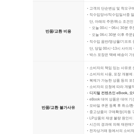
고객의 단순변심 및 착오구
직수입양서/직수입일서중 일
단, 아래의 주문/취소 조건인
오늘 00시 ~ 06시 30분 
반품/교환 비용
오늘 06시 30분 이후 주문
직수입 음반/영상물/기프트 
단, 당일 00시~13시 사이
박스 포장은 택배 배송이 가
소비자의 책임 있는 사유로 
소비자의 사용, 포장 개봉에 
복제가 가능한 상품 등의 포장을 
소비자의 요청에 따라 개별
디지털 컨텐츠인 eBook, 
eBook 대여 상품은 대여 기
모바일 쿠폰 등록 후 취소/환
반품/교환 불가사유
중고상품이 구매확정(자동 
LP상품의 재생 불량 원인이 기
시간의 경과에 의해 재판매가
전자상거래 등에서의 소비자