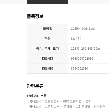
품목정보
발행일
2025년 04월 21일
판형
8절
쪽수, 무게, 크기
202쪽 | 260*385*20mm
ISBN13
9788954792035
ISBN10
8954792030
관련분류
카테고리 분류
국내도서
고등참고서
EBS 고등학교
고3
국내도서
고등참고서
문제집
고3 문제집
영어영역