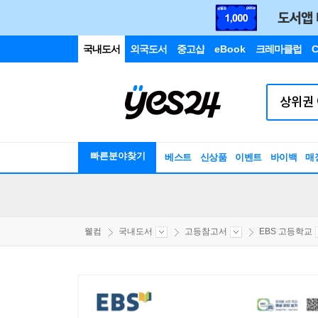
국내도서
외국도서
중고샵
eBook
크레마클럽
C
빠른분야찾기
베스트
신상품
이벤트
바이백
매
웰컴
국내도서
고등참고서
EBS 고등학교