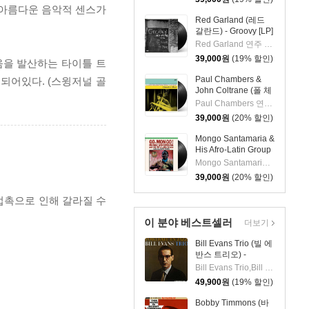
 아름다운 음악적 센스가
Red Garland (레드
갈란드) - Groovy [LP]
Red Garland 연주 외 2명
39,000
원
(19% 할인)
움을 발산하는 타이틀 트
Paul Chambers &
이 수록 되어있다. (스윙저널 골
John Coltrane (폴 체
임버스 & 존 콜트레
Paul Chambers 연주 외 1명
인) - A Jazz
39,000
원
(20% 할인)
Delegation From the
East: Chamber's
Mongo Santamaria &
Music [LP]
His Afro-Latin Group
(몽고 산타마리아 &
Mongo Santamaria 연주
히스 아프로 라틴 그
39,000
원
(20% 할인)
룹) - Go Mongo!
(Feat. Chick Corea)
 접촉으로 인해 갈라질 수
[LP]
이 분야 베스트셀러
더보기
Bill Evans Trio (빌 에
반스 트리오) -
Portrait In Jazz [LP]
Bill Evans Trio,Bill Evans,Paul Motian,Scott LaFaro,Orrin Keepnews
49,900
원
(19% 할인)
Bobby Timmons (바