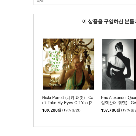
룩백
이 상품을 구입하신 분
Nicki Parrott (니키 패럿) - Ca
Eric Alexander Qua
n’t Take My Eyes Off You [2
알렉산더 쿼텟) - Gent
LP]
ds Ⅵ [2LP]
109,200
원
(19% 할인)
137,700
원
(19% 할