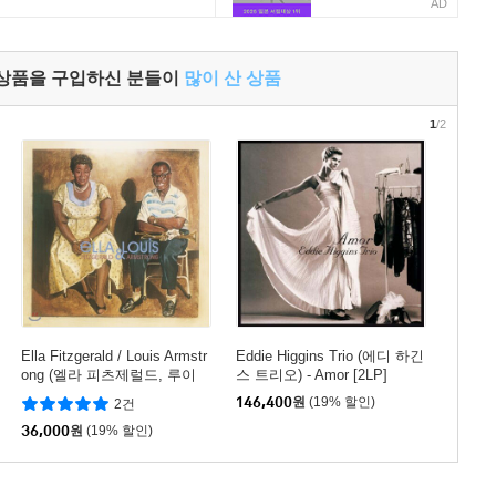
AD
 상품을 구입하신 분들이
많이 산 상품
1
/2
Ella Fitzgerald / Louis Armstr
Eddie Higgins Trio (에디 하긴
ong (엘라 피츠제럴드, 루이
스 트리오) - Amor [2LP]
암스트롱) - Ella And Louis [L
146,400
원
(19% 할인)
2건
P]
36,000
원
(19% 할인)