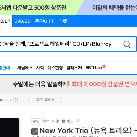
D/LP
DVD/BD
문구
/GIFT
티켓
독서유형검사
RBTI Lab
장안내
채널예스
사락
예스펀딩
클래스24
독서유형검사
주말에는 더욱 알뜰하게!
최대 2,000원 상품권 받으
trumental(수...
재즈 피아노
Venus 레이블 재즈 LP
수입
New York Trio (뉴욕 트리오) -
LP