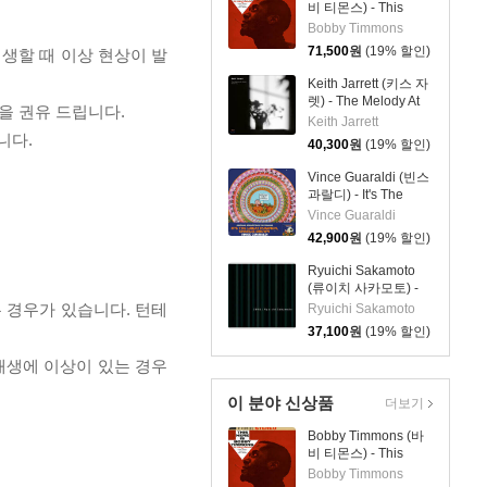
비 티몬스) - This
Here Is Bobby
Bobby Timmons
Timmons [LP]
71,500
원
(19% 할인)
재생할 때 이상 현상이 발
Keith Jarrett (키스 자
렛) - The Melody At
을 권유 드립니다.
Night, With You [LP]
Keith Jarrett
니다.
40,300
원
(19% 할인)
Vince Guaraldi (빈스
과랄디) - It's The
Great Pumpkin,
Vince Guaraldi
Charlie Brown [조에
42,900
원
(19% 할인)
트로프 컬러 LP]
Ryuichi Sakamoto
(류이치 사카모토) -
1996
 경우가 있습니다. 턴테
Ryuichi Sakamoto
37,100
원
(19% 할인)
 재생에 이상이 있는 경우
이 분야 신상품
더보기
Bobby Timmons (바
비 티몬스) - This
Here Is Bobby
Bobby Timmons