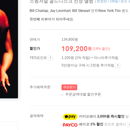
스윙저널 골드디스크 선정 앨범
[ 한정반 / 180g / 초도
Bill Charlap
,
Jay Leonhart
,
Bill Stewart
연주/
New York Trio
밴드
첫번째 리뷰어가 되어주세요.
판매가
134,800원
109,200
원
할인가
(19% 할인)
YES포인트
1,100원 (1% 적립) + 마니아추가적립
5만원이상 구매 시 2천원 추가적립
추가혜택쿠폰
쿠폰받기
주문금액대별 할인쿠폰
결제혜택
카카오페이
2,000원 즉시할인
일
페이코
1% 할인
포인트 결제시