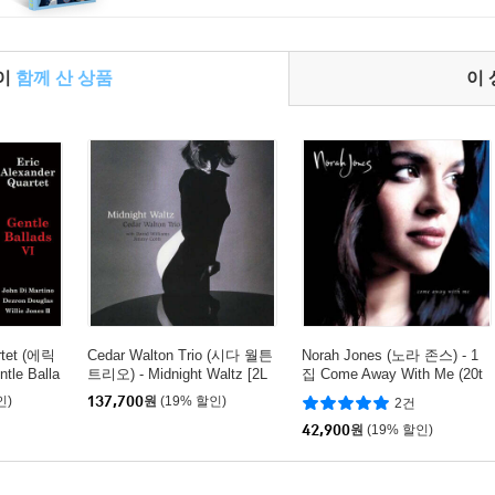
들이
함께 산 상품
이
rtet (에릭
Cedar Walton Trio (시다 월튼
Norah Jones (노라 존스) - 1
le Balla
트리오) - Midnight Waltz [2L
집 Come Away With Me (20t
P]
h Anniversary)[LP]
인)
137,700
원
(19% 할인)
2건
42,900
원
(19% 할인)