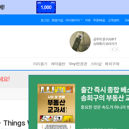
로그인
회원가입
마이페이지
카트
주문/배송
고객센터
Gl
미리듣기
예약음반
Vinyl전문관
스타샵
해외구매
세요!
 Things We Did Last Summer [2LP]