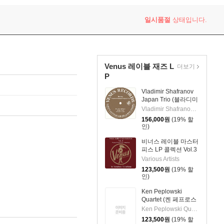
일시품절
상태입니다.
Venus 레이블 재즈 L
더보기
P
Vladimir Shafranov
Japan Trio (블라디미
르 샤프라노프 재팬
Vladimir Shafranov Japan Trio
트리오) - Bolivia
156,000
원
(19% 할
[2LP]
인)
비너스 레이블 마스터
피스 LP 콜렉션 Vol.3
(Venus Audio Grade
Various Artists
Records Selection
123,500
원
(19% 할
Vol. 3 by Yasukuni
인)
Terashima) [2LP]
Ken Peplowski
Quartet (켄 페프로스
키 쿼텟) - Petite Fleur
Ken Peplowski Quartet
[2LP]
123,500
원
(19% 할