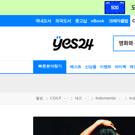
국내도서
외국도서
중고샵
eBook
크레마클럽
C
빠른분야찾기
베스트
신상품
이벤트
바이백
매
웰컴
CD/LP
재즈
Instrumental
Ins