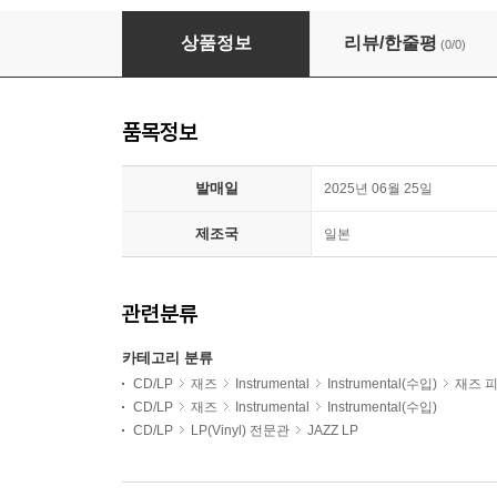
New York Trio (뉴욕 트리오) - Things We Did 
상품정보
리뷰/한줄평
(0/0)
품목정보
발매일
2025년 06월 25일
제조국
일본
관련분류
카테고리 분류
CD/LP
재즈
Instrumental
Instrumental(수입)
재즈 
CD/LP
재즈
Instrumental
Instrumental(수입)
CD/LP
LP(Vinyl) 전문관
JAZZ LP