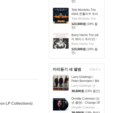
인)
Tete Montoliu Trio
(테테 몬톨리우 트리
오) - Catalonian
Tete Montoliu Trio
Rhapsody [2LP]
123,500
원
(19% 할
인)
Barry Harris Trio (배
리 해리스 트리오) -
The Last Time I Saw
Barry Harris Trio
Paris [2LP]
123,500
원
(19% 할
인)
미리듣기 새 앨범
더보기
Larry Goldings /
Peter Bernstein / Bill
Stewart (래리 골딩스
Larry Goldings 연주 외 2명
/ 피터 번스타인 / 빌
30,600
원
(19% 할인)
스튜어트) - Rhombus
Ornette Coleman (오
넷 콜맨) - Change Of
ce LP Collections)
The Century [LP]
Ornette Coleman 연주
39,000
원
(19% 할인)