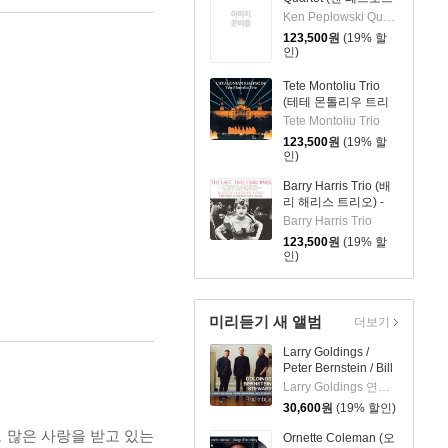
키 쿼텟) - Petite Fleur
Ken Peplowski Quartet
[2LP]
123,500
원
(19% 할
인)
Tete Montoliu Trio
(테테 몬톨리우 트리
오) - Catalonian
Tete Montoliu Trio
Rhapsody [2LP]
123,500
원
(19% 할
인)
Barry Harris Trio (배
리 해리스 트리오) -
The Last Time I Saw
Barry Harris Trio
Paris [2LP]
123,500
원
(19% 할
인)
미리듣기 새 앨범
더보기
Larry Goldings /
Peter Bernstein / Bill
Stewart (래리 골딩스
Larry Goldings 연주 외 2명
/ 피터 번스타인 / 빌
30,600
원
(19% 할인)
스튜어트) - Rhombus
도 많은 사랑을 받고 있는
Ornette Coleman (오