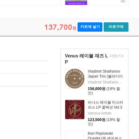
AD
137,700
카트에 넣기
바로구매
원
Venus 레이블 재즈 L
더보기
P
Vladimir Shafranov
Japan Trio (블라디미
르 샤프라노프 재팬
Vladimir Shafranov Japan Trio
트리오) - Bolivia
156,000
원
(19% 할
[2LP]
인)
비너스 레이블 마스터
피스 LP 콜렉션 Vol.3
(Venus Audio Grade
Various Artists
Records Selection
123,500
원
(19% 할
Vol. 3 by Yasukuni
인)
Terashima) [2LP]
Ken Peplowski
Quartet (켄 페프로스