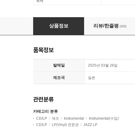
룩백
Bill Charlap (빌 찰랩 트리오) - I'm Old Fashion
상품정보
리뷰/한줄평
(0/0)
품목정보
발매일
2025년 03월 26일
제조국
일본
관련분류
카테고리 분류
CD/LP
재즈
Instrumental
Instrumental(수입)
CD/LP
LP(Vinyl) 전문관
JAZZ LP