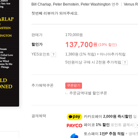
Bill Charlap
,
Peter Bernstein
,
Peter Washington
연주
Venus R
첫번째 리뷰어가 되어주세요.
판매가
170,000원
137,700
원
할인가
(19% 할인)
YES포인트
1,380원 (1% 적립) + 마니아추가적립
5만원이상 구매 시 2천원 추가적립
추가혜택쿠폰
쿠폰받기
주문금액대별 할인쿠폰
결제혜택
카카오페이
2,000원 즉시할인
일
페이코
1% 할인
포인트 결제시
토스페이
1만P 추첨 적립
+ 생애