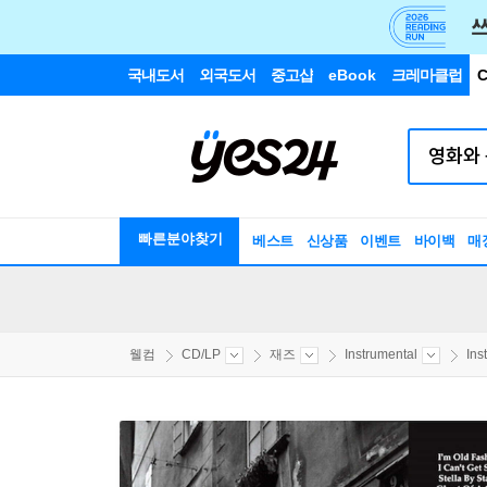
국내도서
외국도서
중고샵
eBook
크레마클럽
C
빠른분야찾기
베스트
신상품
이벤트
바이백
매
웰컴
CD/LP
재즈
Instrumental
Ins