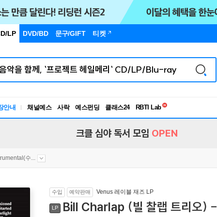
D/LP
DVD/BD
문구
/GIFT
티켓
독서유형검사
장안내
채널예스
사락
예스펀딩
클래스24
RBTI Lab
독서유형검사
크클 심야 독서 모임
OPEN
trumental(수...
Venus 레이블 재즈 LP
수입
예약판매
Bill Charlap (빌 찰랩 트리오) - 
LP