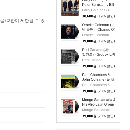
Larry Goldings /
Peter Bernstein / Bill
Stewart (래리 골딩스
Larry Goldings / Peter Bernstein / Bill Stewart
/ 피터 번스타인 / 빌
30,600
원
(19% 할인)
스튜어트) - Rhombus
반품/교환이 제한될 수 있
Ornette Coleman (오
넷 콜맨) - Change Of
The Century [LP]
Ornette Coleman
39,000
원
(19% 할인)
Red Garland (레드
갈란드) - Groovy [LP]
Red Garland
39,000
원
(19% 할인)
Paul Chambers &
John Coltrane (폴 체
임버스 & 존 콜트레
Paul Chambers & John Coltrane
인) - A Jazz
39,000
원
(20% 할인)
Delegation From the
East: Chamber's
Mongo Santamaria &
Music [LP]
His Afro-Latin Group
(몽고 산타마리아 &
Mongo Santamaria & His Afro-Latin Group
히스 아프로 라틴 그
39,000
원
(20% 할인)
룹) - Go Mongo!
(Feat. Chick Corea)
[LP]