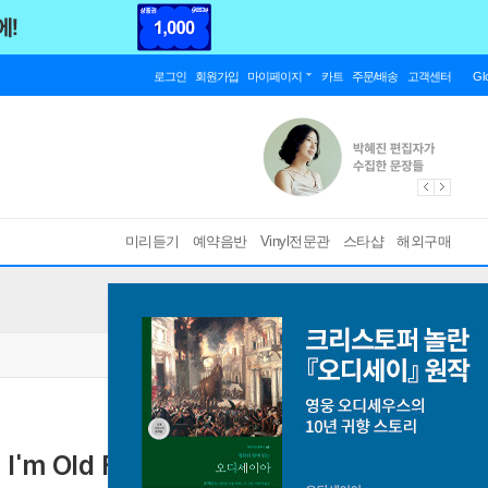
로그인
회원가입
마이페이지
카트
주문/배송
고객센터
Gl
미리듣기
예약음반
Vinyl전문관
스타샵
해외구매
I'm Old Fashioned [2LP]
[ 180g / 게이트폴드 ]