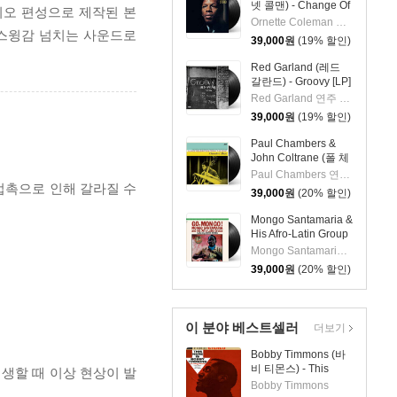
넷 콜맨) - Change Of
특한 트리오 편성으로 제작된 본
The Century [LP]
Ornette Coleman 연주
낭만적이며 스윙감 넘치는 사운드로
39,000
원
(19% 할인)
Red Garland (레드
갈란드) - Groovy [LP]
Red Garland 연주 외 2명
39,000
원
(19% 할인)
Paul Chambers &
John Coltrane (폴 체
임버스 & 존 콜트레
Paul Chambers 연주 외 1명
인) - A Jazz
 접촉으로 인해 갈라질 수
39,000
원
(20% 할인)
Delegation From the
East: Chamber's
Mongo Santamaria &
Music [LP]
His Afro-Latin Group
(몽고 산타마리아 &
Mongo Santamaria 연주
히스 아프로 라틴 그
39,000
원
(20% 할인)
룹) - Go Mongo!
(Feat. Chick Corea)
[LP]
이 분야 베스트셀러
더보기
Bobby Timmons (바
비 티몬스) - This
재생할 때 이상 현상이 발
Here Is Bobby
Bobby Timmons