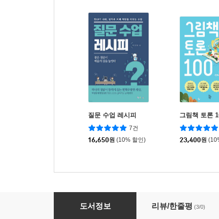
질문 수업 레시피
그림책 토론 1
7건
16,650
원
(10% 할인)
23,400
원
(1
책으로 즐거운 두근두근 책놀이
도서정보
리뷰/한줄평
(3/0)