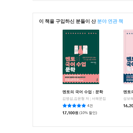
이 책을 구입하신 분들이 산
분야 연관 책
멘토의 국어 수업 : 문학
멘토의
김병섭,김윤형 저
서해문집
성보혜
|
4건
16,2
17,100
원
(10% 할인)