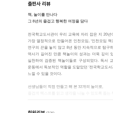
출판사 리뷰
행복한 독서, 평생 독자로 나아가는 그 길에
책놀이는 좋은 나침반이 되어 줄 것이다.
책, 놀이를 만나다
책놀이는 수업의 기술이 아닌 배움의 가치를,
그 8년의 즐겁고 행복한 여정을 담다
누구 하나 소외되지 않고 서로를 배려하는 깨어 있는
책놀이를 따라가다 보면,
전국학교도서관이 우리 교육에 자리 잡은 지 20년
그 끝에 배움, 소통, 관계, 이해, 행복, 웃음, 몰입을
가장 열정적으로 만들어온 인천모임, ‘인천모임 책친
그 여정에 이 책은 친절한 길동무가 되어 줄 것이다.
연구의 끈을 놓지 않고 8년 동안 지속적으로 탐구하고
역사가 길어진 만큼 책놀이의 성과는 더욱 깊이 
--- 본문 중에서
실천하여 검증된 책놀이들로 구성되었다. 독서 교
운동에서 독보적인 역할을 도맡았던 ‘전국학교도서관
느낄 수 있을 것이다.
선생님들이 직접 만들고 해 본 32개의 놀이로,
즐겁게 텍스트를 읽고 생각을 나눌 수 있도록 돕는 
책놀이도 제법 역사를 자랑하고 있다. 그 과정에서 
회원리뷰
실천, 교육과정 개발, 관련 도서 출판, 교육청·학
(3건)