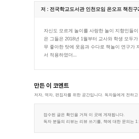
3부 단어 놀이터
저 :
전국학교도서관 인천모임 온오프 책친구
갈래 말래 빙고
책연필 펜싱
자신도 모르게 놀이를 사랑한 놀이 지향인들이 있었
교차로의 한 글자
은 그들은 2018년 1월부터 교사와 학생 모두
W.O.W.
무 좋아한 탓에 웃음과 수다로 책놀이 연구가 
키워드 식스센스
서 적용하였더...
N행시 과거시험
돌돌이 마인드맵
4부 이야기 놀이터
만든 이 코멘트
저자, 역자, 편집자를 위한 공간입니다. 독자들에게 전하고
이야기 명탐정
이야기 차차차
신호등 띠빙고
접수된 글은 확인을 거쳐 이 곳에 게재됩니다.
책그그
독자 분들의 리뷰는 리뷰 쓰기를, 책에 대한 문의는 1:
산타북로스
인상 쓰기 좋은 날