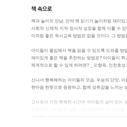
책 속으로
5부 시 놀이터
책과 놀이의 만남, 만약 책 읽기가 놀이처럼 재미있
BTS
사회적·신체적·지적·정서적 성장을 함께 이룰 수 있
7ㆍ7ㆍ7
이처럼 좋은 독서교육 방법은 없을 것이다. 그 방법
고백시점프
시 그림 퀴즈
아이들이 몰입해서 책을 읽을 수 있도록 도와줄 방
재미있게 좋은 책을 추천하는 방법은? 아이들이 학
6부 아무튼 놀이터
체계적으로 할 수 있게 하려면? _ 오향옥, 인천효성
한글통
신나서 행복해하는 아이들의 모습. 우승의 단맛, 아쉽
북마블
한마음 한뜻으로 응원하고, 함께 성취감을 느끼는 모
책바퀴
복불복 퀴즈 랜덤 박스
교사로서 가장 행복한 시간은 아이들의 살아 있는 
내가 사랑하는 시간
수업으로 아이들과 신명 나게 대화하는 그 시간일
보이죠! _이미숙, 신흥여중