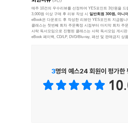
활동에서 교과 연계 읽기 전략으로 그 영역을 넓혀 
매주 10건의 우수리뷰를 선정하여 YES포인트 3만원을 드
3,000원 이상 구매 후 리뷰 작성 시
일반회원 300원, 마니아
진화하고 있다. 학교 교육과정 연계 책놀이가 개발되
eBook은 다운로드 후 작성한 리뷰만 YES포인트 지급됩니
수업 등 다양한 영역에서 그 활용도가 높아지고 있
클래스는 첫번째 회차 주문확정 시점부터 마지막 회차 주문
전 연령대로 그 영역을 넓혀 가고 있다. - 서문 중에서
사락 독서모임으로 진행된 클래스는 사락 독서모임 게시판
eBook 페이백, CD/LP, DVD/Blu-ray, 패션 및 판매금
책놀이는 노는 데서 그치는 것이 아니다.
책을 가지고 노는 일이 수업이 되고 학습으로 연결된
함께 모여 책으로 논다는 건 정말 매력적인 일이다.
3
명의 예스24 회원이 평가한
영어. 수학, 사회, 과학, 윤리, 진로, 도서관 등 
10.
- 서문 중에서 -
새로운 교육과정의 변화 속에서 책놀이 연구는 끊
교육부터 즐거운 수업 활동까지” 한층 더 넓고 깊어