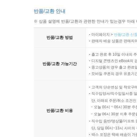
반품/교환 안내
※ 상품 설명에 반품/교환과 관련한 안내가 있는경우 아래 
마이페이지 >
반품/교환 신청
반품/교환 방법
판매자 배송 상품은 판매자와
출고 완료 후 10일 이내의 
디지털 콘텐츠인 eBook의 
반품/교환 가능기간
중고상품의 경우 출고 완료일
모바일 쿠폰의 경우 유효기간(
고객의 단순변심 및 착오구
직수입양서/직수입일서중 일
단, 아래의 주문/취소 조건인
오늘 00시 ~ 06시 30분 
반품/교환 비용
오늘 06시 30분 이후 주문
직수입 음반/영상물/기프트 
단, 당일 00시~13시 사이
박스 포장은 택배 배송이 가