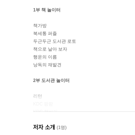
1부 책 놀이터
책가방
북세통 퍼즐
두근두근 도서관 로토
책으로 날아 보자
행운의 이름
낭독의 재발견
2부 도서관 놀이터
리턴
KDC 팜팜
KDC 책버거
KDC 쁘띠바크
저자 소개
(1명)