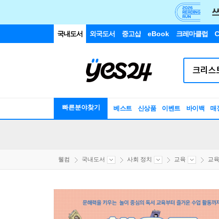
국내도서
외국도서
중고샵
eBook
크레마클럽
C
빠른분야찾기
베스트
신상품
이벤트
바이백
매
웰컴
국내도서
사회 정치
교육
교육