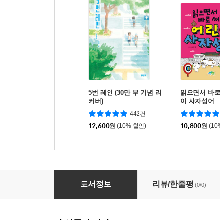
5번 레인 (30만 부 기념 리
읽으면서 바로
커버)
이 사자성어
442건
12,600
원
(10% 할인)
10,800
원
(10
한눈에 보는 나의 첫 한국사 1
도서정보
리뷰/한줄평
(0/0)