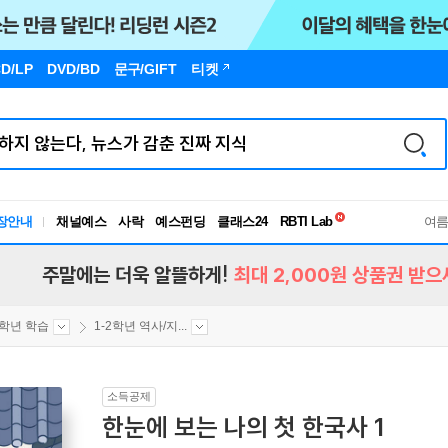
D/LP
DVD/BD
문구
/GIFT
티켓
독서유형검사
RBTI Lab
장안내
채널예스
사락
예스펀딩
클래스24
독서유형검사
여
주말에는 더욱 알뜰하게!
최대 2,000원 상품권 받으
2학년 학습
1-2학년 역사/지...
소득공제
한눈에 보는 나의 첫 한국사 1