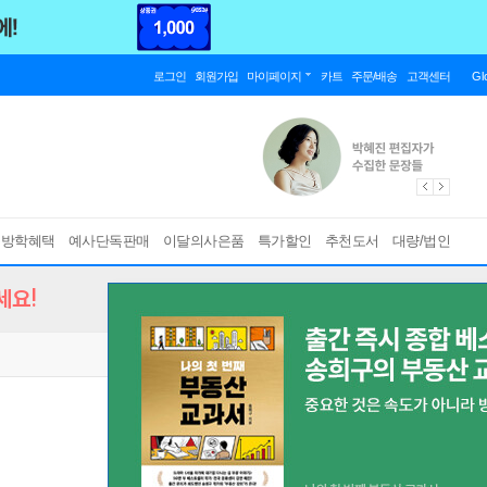
로그인
회원가입
마이페이지
카트
주문/배송
고객센터
Gl
름방학혜택
예사단독판매
이달의사은품
특가할인
추천도서
대량/법인
세요!