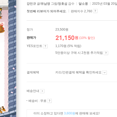
강민규
글/
유남영
그림/
정호섭
감수
달소풍
2025년 03월 20
첫번째 리뷰어가 되어주세요.
판매지수 2,760
정가
23,500원
21,150
원
판매가
(10% 할인)
YES포인트
1,170원 (5% 적립)
5만원이상 구매 시 2천원 추가적립
결제혜택
카드/간편결제 혜택을 확인하세요
배송안내
배송비 : 무료
이미 소장하고 있다면
3,600원
에 판매해 보세요!