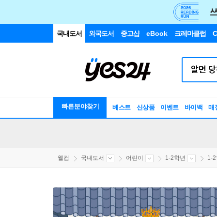
국내도서
외국도서
중고샵
eBook
크레마클럽
C
빠른분야찾기
베스트
신상품
이벤트
바이백
매
웰컴
국내도서
어린이
1-2학년
1-