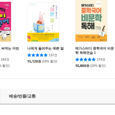
 써먹는 어린
나에게 들려주는 예쁜 말
메가스터디 중학국어 비문
학 독해연습 1
137건
193건
274건
15,120
원
(10% 할인)
% 할인)
10,800
원
(10% 할인)
배송/반품/교환