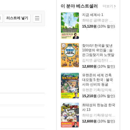
이 분야 베스트셀러
더보기
지금 세계사 1
매
리스트에 넣기
최태성 글/류경은 그림
15,120
원
(10% 할인)
찾아라! 한국을 빛낸
100명의 위인들 : 숨
은그림찾기와 노랫말
로 만나는 한국사 이
김지연 글/김잔디 그림
야기
12,600
원
(10% 할인)
유현준의 세계 건축
대모험 5 한국 : 불국
사와 신비의 동굴
유현준 기획/강지혜 글/불곰 그림
15,210
원
(10% 할인)
최태성의 한능검 한국
사 13
최태성 기획/윤상석 글/이태영 그림
12,600
원
(10% 할인)