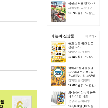
용선생 처음 한국사 2
사회평론 역사연구소,정지은,이현희 글/뭉선생,윤효식,이우일 그림
11,700
원
(10% 할인)
이 분야 신상품
더보기
풀고 싶은 퀴즈 알고
싶은 나라
박영수 글/신동민 그림
13,500
원
(10% 할인)
찾아라! 한국을 빛낸
100명의 위인들 : 숨
은그림찾기와 노랫말
로 만나는 한국사 이
김지연 글/김잔디 그림
야기
12,600
원
(10% 할인)
최태성의 한능검 한국
사 1~13권 세트
윤상석 글/이태영 그림
163,800
원
(10% 할