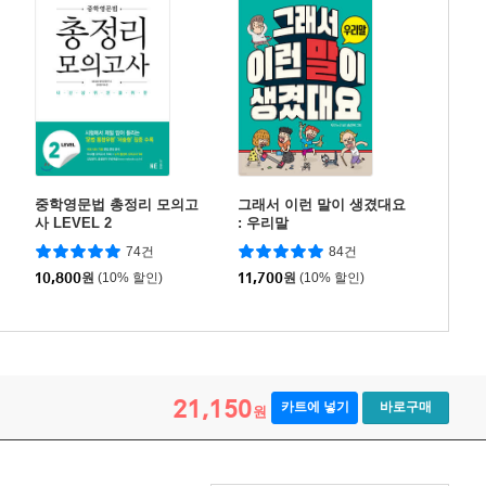
중학영문법 총정리 모의고
그래서 이런 말이 생겼대요
사 LEVEL 2
: 우리말
74건
84건
10,800
원
(10% 할인)
11,700
원
(10% 할인)
21,150
카트에 넣기
바로구매
원