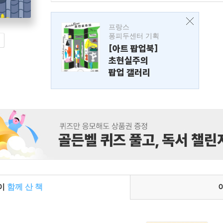
프랑스
퐁피두센터 기획
[아트 팝업북]
초현실주의
팝업 갤러리
들이
함께 산 책