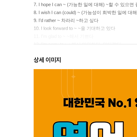
7. I hope I can ~ (가능한 일에 대해) ~할 수 있으
8. I wish I can (could) ~ (가능성이 희박한 일
9. I’d rather ~ 차라리 ~하고 싶다
10. I look forward to ~ ~을 기대하고 있다
11. I’m glad to ~ ~해서 기쁘다
12. I’m sorry to ~ ~해서 미안하다, 안타깝다
13. I’ll be happy to ~ 기꺼이 ~하겠다
상세 이미지
14. I feel good about ~ ~에 대해 기분이 좋다
15. I feel bad about ~ ~이 안타깝다, 마음에 걸린다
16. I feel like ~ ~하고 싶은 기분이다
17. I’m worried about ~ ~이 걱정된다
18. I can’t stand ~ ~을 못 참겠다
19. I’m afraid of ~ ~이 무섭다
20. I’m proud of ~ ~이 자랑스럽다
21. I’m crazy about ~ ~이 너무 좋다, ~에 푹 빠져 
22. I had to ~ ~해야 했다
23. I was able to ~ ~할 수 있었다