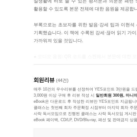
실생활에 바로 쓸 수 있는 평서문과 의문문 패턴 9
활용할 수 있도록 본문 전체에 대한 음원을 제공합니
부록으로는 초보자를 위한 발음·강세 팁과 이현석 
기획했습니다. 이 책에 수록된 강세·끊어 읽기 가이
가까워져 있을 것입니다.
● 오디오 음원: QR 코드를 스캔해서 본문에 대한 
● 단계별 영어 낭독 훈련
회원리뷰
○ 입영작 훈련: 우리말만 보고 주어진 패턴을 활용
(44건)
○ 패턴 훈련: 패턴이 표시된 영어 문장을 보고 다시
매주 10건의 우수리뷰를 선정하여 YES포인트 3만원을 드
3,000원 이상 구매 후 리뷰 작성 시
일반회원 300원, 마니아
○ 낭독 훈련: 강세와 끊어 읽기 가이드를 따라 영
eBook은 다운로드 후 작성한 리뷰만 YES포인트 지급됩니
○ 대화 훈련: 학습한 패턴을 활용한 영어 대화를 소리 내어
클래스는 첫번째 회차 주문확정 시점부터 마지막 회차 주문
사락 독서모임으로 진행된 클래스는 사락 독서모임 게시판
● Key Expressions: 원어민이 자주 사용하는 주요
eBook 페이백, CD/LP, DVD/Blu-ray, 패션 및 판매금
● 동영상 강의: QR 코드를 스캔해서 이현석 선생님