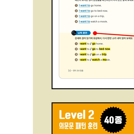
14. Challenges in Life 인생도전
15. Daily Routine 생활 루틴
16. Spacing Out 멍 때리기
17. Video Content 영상물
18. Hot Restaurants 맛집
19. Medical Check-ups 건강 검진
20. Overcoming Slumps 슬럼프 극복
21. My Husband Who Knows Nothing But His P
22. Home Renovation 집 리모델링
23. Ghosting Someone 잠수 타기
24. Food Loss 음식 낭비
25. Being Full of Oneself 자기 잘난 맛에 사는 친구
26. Cleaning Out the Closet 옷장 정리
27. Bathroom Emergency 화장실이 급할 때
28. Food Delivery Apps 음식 배달 어플
29. A Good Night’s Sleep 잠이 보약
30. Time to Get a New Phone 휴대폰 교체 시기