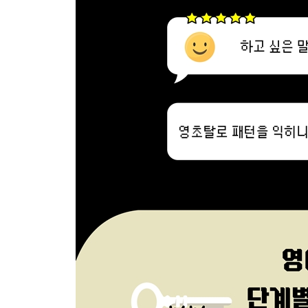
23. How long have you ~? ~한 지는 얼마나 됐어?
24. How often do you ~? 얼마나 자주 ~해?
25. Do you know ~? ~을 알아?
26. Do you have ~? ~ 있어?
27. Do you think ~? ~라고 생각해?
28. Do you feel ~? ~라고 느껴? (상태, 기분을 묻는
29. Do you usually ~? 주로 ~하니?
30. Do you mean ~? ~하다는 말이야?
31. Can you ~? / Could you ~? ~할 수 있어? / 
32. Would you like to ~? ~할 생각 있어요?
33. Would you please ~? ~해 주시겠어요?
34. Can I ~? / Could I ~? ~해도 돼? / ~해도 될까요?
35. Should I ~? ~할까?, ~하는 게 좋을까?
36. Are you going to ~? ~할 거야?
37. Are you ready to ~? ~할 준비 됐어?
38. Are you sure ~? ~한 게 확실해?
39. Is it okay if ~? ~해도 괜찮을까요?