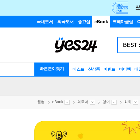
국내도서
외국도서
중고샵
eBook
크레마클럽
C
빠른분야찾기
베스트
신상품
이벤트
바이백
매
웰컴
eBook
외국어
영어
회화