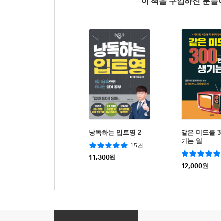
이 책을 구입하신 분
낭독하는 입트영 2
같은 미드를 3
기는 일
15건
11,300
원
12,000
원
영어 초보 탈출