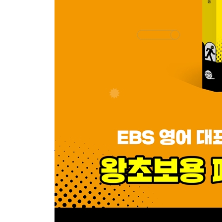
41. I suggest ~ ~을 제안한다, 권장한다
42. I can’t help ~ ~하지 않을 수 없다
43. I’m ready to ~ ~할 준비가 되었다
44. I don’t know if ~ ~인지 잘 모르겠다
45. I’m about to ~ 막 ~하려던 참이다
46. I’m trying to ~ ~하려고 하는 중이다
47. I’m thinking of ~ ~할까 생각 중이다
48. I’m willing to ~ ~할 의사가 있다
49. I’m not sure if ~ ~인지 잘 모르겠다, 확실하지 
50. Maybe we should ~ ~하는 것이 어떨까 한다
LEVEL 2 의문문 패턴 훈련
1. What is ~? ~은 뭐야?
2. What kind of ~? 어떤 ~을?
3. What’s ~ like? ~은 어때?
4. What’s your favorite ~? 가장 좋아하는 ~이 뭐야?
5. What time ~? ~은 몇 시야?, ~은 몇 시에 해?