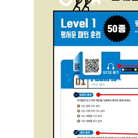
40. Is this the first time ~? ~한 게 이번이 처음이야?
LEVEL 3 생활 밀착 회화 훈련
1. Baby Face Secrets 동안의 비결
2. Self-esteem 자존감
3. Fights between Couples 부부싸움
4. Feeling under the Weather 컨디션 난조
5. Group Chats 단톡방
6. Lunch Menu 점심 식사 메뉴
7. Noise Complaints 층간소음
8. Eyesight 시력
9. Driver’s License 운전면허
10. Recycling 재활용
11. Energy Boost 삶의 활력소
12. Streaming Platforms 스트리밍 플랫폼
13. Children’s Day 어린이날