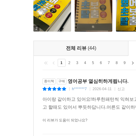
2
전체 리뷰
(44)
1
2
3
4
5
6
7
8
9
영어공부 열심히하게됩니다.
종이책
구매
h*******7
2026-04-11
신고
|
|
|
아이랑 같이하고 있어요!하루한패턴씩 익혀보
고 할때도 있어서 뿌듯하답니다.어른도 같이하
이 리뷰가 도움이 되었나요?