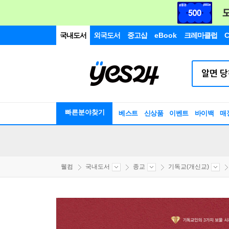
국내도서
외국도서
중고샵
eBook
크레마클럽
C
빠른분야찾기
베스트
신상품
이벤트
바이백
매
웰컴
국내도서
종교
기독교(개신교)