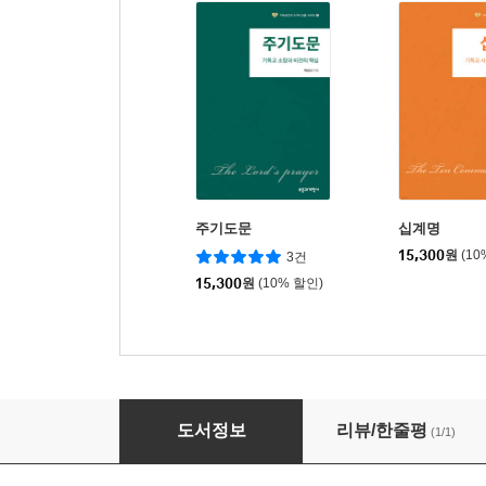
주기도문
십계명
15,300
원
(10
3건
15,300
원
(10% 할인)
사도신경
도서정보
리뷰/한줄평
(1/1)