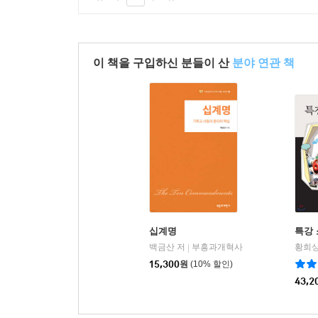
이 책을 구입하신 분들이 산
분야 연관 책
십계명
특강
백금산 저
부흥과개혁사
황희상
|
15,300
원
(10% 할인)
43,2