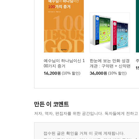
거룩한 공회와 성도가 서로 교통하는 것과
11장 죄의 용서
죄를 사하여 주시는 것과
12장 몸의 부활
몸이 다시 사는 것과
예수님이 하나님이신 1
한눈에 보는 만화 성경
00가지 증거
개관 : 구약편 + 신약편
13장 영원한 삶
1
세트
16,200
원
(10% 할인)
36,000
원
(10% 할인)
영원히 사는 것을 믿사옵나이다
에필로그: 이 책을 읽고 읽고 또 읽으라
만든 이 코멘트
참고문헌
저자, 역자, 편집자를 위한 공간입니다. 독자들에게 전하고
접수된 글은 확인을 거쳐 이 곳에 게재됩니다.