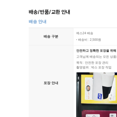
배송/반품/교환 안내
배송 안내
예스24 배송
배송 구분
배송비 : 2,500원
안전하고 정확한 포장을 위해 
고객님께 배송되는 모든 상품을
목적 : 안전한 포장 관리
촬영범위 : 박스 포장 작업
포장 안내