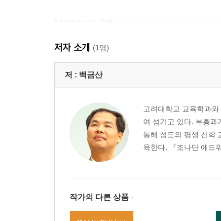
5장 예수님의 죽음
본디오 빌라도에게 고난을 받으사 십자가에 못 박
저자 소개
(1명)
6장 예수님의 부활
장사한 지 사흘 만에 죽은 자 가운데서 다시 살아나
저 :
백금산
7장 예수님의 승천
고려대학교 교육학과와 총
하늘에 오르사 전능하신 하나님 우편에 앉아 계시
여 섬기고 있다. 부흥과
통해 성도의 평생 신학 
8장 예수님의 재림
육한다. 『조나단 에드워
저리로서 산 자와 죽은 자를 심판하러 오시리라
9장 성령님의 강림
성령을 믿사오며
작가의 다른 상품
10장 교회의 본질과 성도의 교제