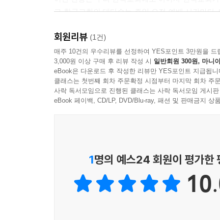
고 한국교회의 대다수는 주일 오전 예배 시간마다 
배 시간의 끝을 주기도문으로 마무리하곤 합니다. 
회원리뷰
미를 잘 모른 채 습관적으로 예배에 사용하는 안타
(1건)
물인 사도신경·십계명·주기도문을 잘 사용해 우리 
매주 10건의 우수리뷰를 선정하여 YES포인트 3만원을 드
3,000원 이상 구매 후 리뷰 작성 시
일반회원 300원, 마니아
대 보물을 잘 가르치고 전수해야 할 책임이 있습니다
eBook은 다운로드 후 작성한 리뷰만 YES포인트 지급됩니
--- 「프롤로그」 중에서
클래스는 첫번째 회차 주문확정 시점부터 마지막 회차 주문
사락 독서모임으로 진행된 클래스는 사락 독서모임 게시판
사도신경은 기독교의 입문단계에서 공부해야 하지만
eBook 페이백, CD/LP, DVD/Blu-ray, 패션 및 판매금
경에 담긴 진리의 깊이와 높이와 넓이는 우리가 한평
기 때문입니다. 이제 이 책을 다 읽은 분은 한 번 
튼해야 합니다. 크고 튼튼한 건물을 지으려면 기초가
다. 공부·운동·예술 등 모든 분야에 다 적용됩니
1
명의 예스24 회원이 평가한
기초가 튼튼해야 합니다. 사도신경은 기독교인으로
10.
다.
기초적일수록 반복하는 것이 좋습니다. 중요할수록 반
한 번 읽는 것으로 그치지 말고 이 책에 담긴 내용이