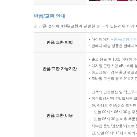
반품/교환 안내
※ 상품 설명에 반품/교환과 관련한 안내가 있는경우 아래 
마이페이지 >
반품/교환 신청
반품/교환 방법
판매자 배송 상품은 판매자와
출고 완료 후 10일 이내의 
디지털 콘텐츠인 eBook의 
반품/교환 가능기간
중고상품의 경우 출고 완료일
모바일 쿠폰의 경우 유효기간(
고객의 단순변심 및 착오구
직수입양서/직수입일서중 일
단, 아래의 주문/취소 조건인
오늘 00시 ~ 06시 30분 
반품/교환 비용
오늘 06시 30분 이후 주문
직수입 음반/영상물/기프트 
단, 당일 00시~13시 사이