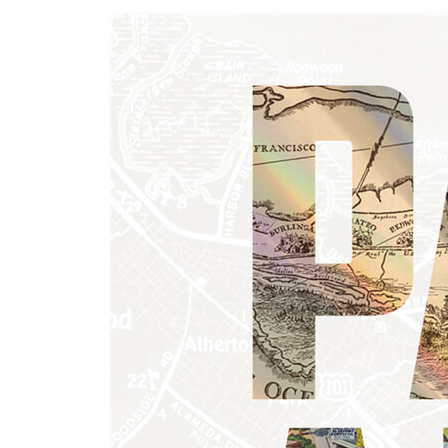
2부 1900~1945
4장 혼란, 그리고 성장
- 캠퍼스의 악몽
- 기술과학의 시대
5장 바이오노믹스와 우생학
- 탁월한 유전자 발굴 프로젝트
- 인종차별주의가 번영의 기반?
- 혁명주의자, 온 사방에 폭탄
6장 후버빌
- 광산 금융사기꾼 vs 대통령 후보
- 대장, 하버트 후버
- 대공황과 1차 세계대전
- 미국의 공산주의