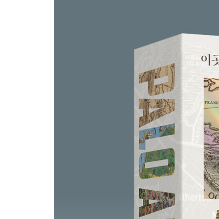
5부 2000~2020
16장 B2K
- 예측할 수 없거나 틀린 행동
- 현실 세계
17장 날 부자로 만들어주는 게 좋을 거야
- 밀리언달러 스팟
- 제대로 진행되고 있나요?
18장 태양의 기포
- 적과의 동침
- 스피드
- 어떻게 멈출 것인가?
마치며