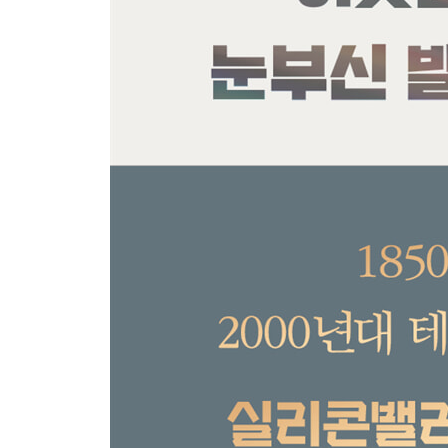
4부 1975~2000
12장 세계에서 으뜸가는 캘리포니아
- 하얀 반란
- 후버의 귀환
13장 레이건 대통령의 전쟁 자본주의
- 삶의 민영화
- 새로운 세계와의 새로운 질서
- 스탠퍼드 기술
14장 잡스와 게이츠
- 슛을 쏘다
- 너드
15장 온라인 아메리카
- 커피, 컴퓨터, 그리고 코카인
- 너무 많은 나쁜 놈들