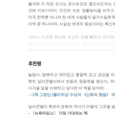
불과한 이 작은 도시는 포스트모던 엘도라도라는 신
사적 힘을 구현하는 존재로서는 한 마리의 말도 세계
것에 이르기까지, 인간의 모든 생활방식을 바꾸고
근대로 가는 길을 열었고 자본은 견인차로서 캘리포
미국 전역뿐 아니라 전 세계 사람들의 일거수일투족
어졌으며 그와 같은 부의 대부분은 어떤 식으로든 
지역 중 하나이며, 사실상 세계의 중심이라는 확신에
대는 족족 국제적 투기 바람을 일으켰다. 모든 것이
치를 창출했을까?
그러나 이곳은 동시에 자신의 것을 빼앗긴 인디언
--- 「3장 스탠퍼드」 중에서
필수불가결한 존재이기도 하다. 캘리포니아 경제사는
정당할 뿐 아니라 불가피하다는 ‘명백한 운명(Mani
1906년 지진은 조던이 제인 스탠퍼드를 상대로 거
발전이 더뎠던 이곳 서부까지 찾아와 정착하길 
던 총장의 쿠데타는 대성공을 거둬서 라이벌의 작
추천평
이곳으로 들어온 존 서터라는 스위스 상인이 데리고
및 개발을 위한 새로운 터전으로 변모시켰다. 여러
이른바 포티나이너스라고 불리는 자들이 넘쳐나면서
탠퍼드 대학은 동문이 설립한 최초의 기술 스타트업
놀랍다. 명쾌하고 재미있고 통찰력 있고 공감을 
꿈틀거린다.
수 있도록 허가해주었다. 엘웰은 앞을 내다보고 
특히 실리콘밸리에서 반동의 원동력을 찾는다. 우
사실에 놀라움을 금치 못했다. 결국 그 자리에서 1
다가올 일을 이해하고 싶다면 이 책을 읽어라.
사람들이 모이고 산업이 다양화되고 금융과 상권
후 회사의 역량이 받쳐줄지 여부도 뚜렷하지 않은 
- 그렉 그랜딘 (퓰리처상 수상작 《신화의 종말》 작
장사였던 철도건설 과정에서 이익을 독점하는 집단
크고 새로운 공장을 건설하면서 팔로알토에는 온갖 
점하게 된 ‘스탠퍼드’라는 이름이 등장한다. 그 
선통신이라는 새로운 산업의 중심지로 도약했다.
실리콘밸리 특유의 문화와 역사가 어떻게 그곳을 숨
어깨를 나란히 하며 수준 높은 교육을 아끼지 않았던
--- 「4장 혼란, 그리고 성장」 중에서
- 〈뉴욕타임스〉 가장 기대되는 책