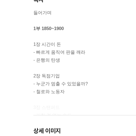
들어가며
1부 1850~1900
1장 시간이 돈
- 빠르게 움직여 판을 깨라
- 은행의 탄생
2장 독점기업
- 누군가 멈출 수 있었을까?
- 철로와 노동자
3장 스탠퍼드
- 거칠 것 없는 속도
- 죽은 아들의 이름을 딴 대학
상세 이미지