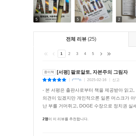
더그 엥겔바트는 인간증강의 개념적 틀에서 누구의
연구하는 사람들이 당연히 선두에 서야 한다는 결론을
--- 「10장 PC의 등장, 개인 혁명」 중에서
5
5
2
새로운 민간 질서가 구축되면서 다양한 계획, 그리
전체 리뷰
(25)
에 주목했으며 휴렛팩커드와 인텔 같은 기술 기업도
터를 상상하지 못했던 건 아니다. 문제는 20세기 
1
2
3
4
5
가 다시금 뚜렷해지면서 엔지니어들은 자신의 발명품을
기술발달이 사회변화보다 빠르게 진행되자 업계 간
[서평] 팔로알토, 자본주의 그림자
종이책
컴퓨터 개발 계획을 거절했다. “당시 그가 생각해
r****n
2025-02-16
신고
아 식사를 준비하는 모습을 상상할 수 없었다”고 1
|
|
|
위한 공간이었다. 게다가 기업들은 아직 이렇다 할
- 본 서평은 출판사로부터 책을 제공받아 읽고
용 컴퓨터 프로젝트는 계속 깜빡이기는 해도 별 볼 
의견이 있겠지만 개인적으론 일론 머스크가 아닐
--- 「14장 잡스와 게이츠」 중에서
난 부를 거머쥐고, DOGE 수장으로 정치권 실
2명
이 이 리뷰를 추천합니다.
인터넷을 이용해 오프라인 산업을 혁신한 모델은 
설립한 아마존은 현존하는 가장 X세대적인 기업 중