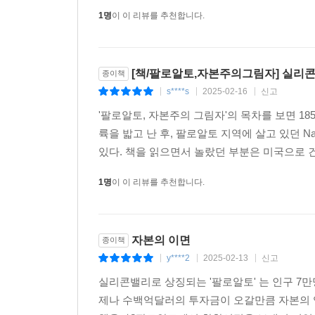
션 데모에서 애플의 사명에 대해 열변을 토하며 
1명
이 이 리뷰를 추천합니다.
에게 붉은 고깃덩어리를 던졌다. 소문과 유출, 상표
고 있었다. 애플이 휴대폰을 소개하는 것이었다. 애
상반기에 제품이 출시될 예정이라고 두어 달 일찍
[책/팔로알토,자본주의그림자] 실리
종이책
누구보다 잘 알고 있었다. 아이폰은 빌드업 중이었다
s****s
2025-02-16
신고
|
|
|
앞서 제품에 대한 내부를 들여다볼 수 있는 기회를 
'팔로알토, 자본주의 그림자'의 목차를 보면 1
퍼 유저들이 컴퓨터 브랜드와 맺고 있는 호기심 어
륙을 밟고 난 후, 팔로알토 지역에 살고 있던 N
--- 「17장 날 부자로 만들어주는 게 좋을 거야」 
있다. 책을 읽으면서 놀랐던 부분은 미국으로 건
18살의 신입생 엘리자베스 홈즈는 재학생을 대상으로
1명
이 이 리뷰를 추천합니다.
적으로 스탠퍼드다운 야망을 가진 홈즈는 또래 학생
직 캠퍼스에 도착하기도 전에 이미 첫 백만장자를 만
연구를 하며 보내고 나서 한 아이디어를 떠올렸다.
자본의 이면
종이책
자에게 직접 전달하는 웨어러블 패치 개념의, 순환
y****2
2025-02-13
신고
|
|
|
로 한다. 덕분에 홈즈는 부모님을 설득하여 자퇴
실리콘밸리로 상징되는 '팔로알토' 는 인구 7만
미래의 억만장자가 있을 거라고 생각했고, 홈즈도 
제나 수백억달러의 투자금이 오갈만큼 자본의 
잘 알고 있었으며, 아무것도 이룬 것이 없기에 잠