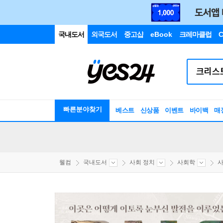
국내도서
외국도서
중고샵
eBook
크레마클럽
C
빠른분야찾기
베스트
신상품
이벤트
바이백
매
웰컴
국내도서
사회 정치
사회학