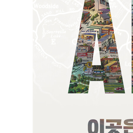
7장 격동 속 젊은 인재들
- 전자 통신의 시대, 그리고 전쟁
- 그 시대 캘리포니아의 일본인
- 불평등이라는 성장산업
3부 1945~1975
8장 폭발적 산업화
- 전쟁이 끝나고
- 불평등의 고착화
9장 군사·산업·학계의 단단한 블록화
- 기술의 교차점
- 냉전과 아웃소싱 자본주의
- 낮은 비용, 급속한 성장
10장 PC의 등장, 개인 혁명
- 그 많은 LSD가 왜?
- 이기기 위한 수많은 실험
11장 탈식민, 제국을 파괴하는 방법