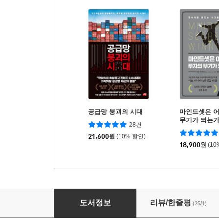
공급망 붕괴의 시대
마인드셋은 
무기가 되는
28건
21,600
원
(10% 할인)
18,900
원
(10
팔로알토, 자본주의 그림자
도서정보
리뷰/한줄평
(25/1)