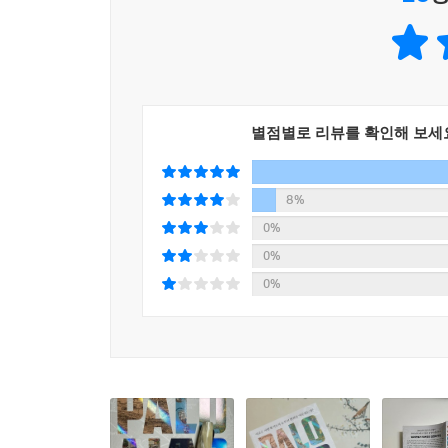
직전까지 계속되었던 냉전이라는 커다란 외부 갈등 
불과 며칠 만에 해결해 자신이 해당 업무에 최적의
--- 「7장 격동 속 젊은 인재들」 중에서
1세대 디지털 개척자들의 활약에 힘입어 개인용 컴퓨
급부상한 아마존, 애플, 구글 등의 테크기업은, 인
실리콘밸리의 출현을 이해하기 위해 알아야 하는 건 
소프트웨어 로열티 계약과 독점공급 문제에서 시
가 복잡하게 뒤얽혀 있던 세계 질서에서 냉전의 
개인정보 침해, 아마존의 비인간적인 생산성 극대
별점별로 리뷰를 확인해 보세
하면 미국이 다른 나라로부터 원한 건 무엇이며 
최전선에 있는 그들 또한 자본주의 권력과 이해관계
야 한다. 미국은 그 자체로 모순의 땅이지만 미국
세계에서 가능한 한 많은 지역을 확보하는 것은 자본
8%
실리콘밸리를 다룬 최초의 포괄적인 글로벌 역사서
높은 수익에 전념하는 국가를 의미했기 때문이다. …
0%
정책을 추적하면서 그 결과 어떻게 왜 이곳이 남
링엔에 설립했다. 회사는 국제적 명성을 자랑했고 
0%
기업의 성장과정을 구체적으로 담고 있을 뿐 아니
블링엔까지 확장한 이유는 무엇이었을까?
0%
대한 다소 적나라한 이야기까지 다루고 있다. 신자
--- 「9장 군사?산업?학계의 단단한 블록화」 중에
강렬하게 보여주는 책이다.
비즈니스의 역사는 으레 이런 식으로 흘러갔다. 제
알토가 달성한 다양한 혁신은 제록스의 뚱뚱한 손가
지만 레이저 프린터가 큰 성공을 거둬 R&D에 들
제록스는 뉴욕주 로체스터의 기업이었다. 이에 리