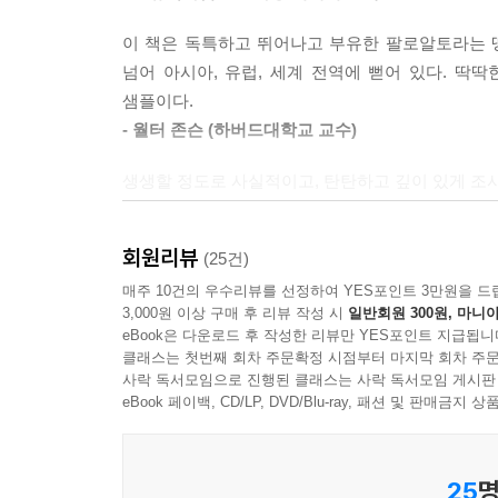
말 목장에 대학교를 세운 것이다. ‘스탠퍼드 대학교
장이 되어 준다. 스탠퍼드가 최고의 훈련방법으
이 책은 독특하고 뛰어나고 부유한 팔로알토라는 
1911년부터 터먼은 (교사가 발굴하고 IQ 테스트로 
설립하며 탁월한 개인을 일찌감치 발견하고 육성하
넘어 아시아, 유럽, 세계 전역에 뻗어 있다. 딱
고 부르는 아이들을 연구하는 데 500달러를 지원하
샘플이다.
달리 사회성이 떨어지지 않았고 테스트로 입증된 
1차 세계대전과 2차 세계대전을 거치면서 급속하
- 월터 존슨 (하버드대학교 교수)
론을 확보한 터먼은 전국교육협회의 개혁위원회를 이끌
위치한 이 시골마을은 첨단기술 산업의 중심지로 도
이들을 능력별로 다섯 개 트랙(천재, 영리, 평균,
생생할 정도로 사실적이고, 탄탄하고 깊이 있게 조
스탠퍼드 학생들의 활약은 계속된다. 1939년
전례를 찾아볼 수 없는 장기 연구를 위해 상당한 지원
- 〈위어드〉 최고의 책
프로젝트에 참여했으며, 스탠퍼드 영재 발굴의 상
구 표본을 확대했다. 연구에서는 이들 ‘흰개미’를 
윌리엄 쇼클리는 트랜지스터를 발명했고, 1957
오노믹스 모형에 따라 영재 아이들을 국가 자산으로
회원리뷰
(25건)
말콤 해리스는 21세기 작가다. 그는 재미있고 무
사업부를 만들고, 이후 각각의 커리어를 쌓아가는 
지 못하고 있다.
진실을 알려달라고 할 때 훌륭한 트로이의 목마가 되
매주 10건의 우수리뷰를 선정하여 YES포인트 3만원을 드
인텔의 창업자 로버트 노이스와 고든 무어도 속
--- 「5장 바이오노믹스와 우생학」 중에서
3,000원 이상 구매 후 리뷰 작성 시
일반회원 300원, 마니아
- 〈스미소니언〉 최고의 책
나무에 주렁주렁 매달린 열매를 똑 따 먹듯이 저마
eBook은 다운로드 후 작성한 리뷰만 YES포인트 지급됩니
클래스는 첫번째 회차 주문확정 시점부터 마지막 회차 주문
미국 과학계가 한창 전쟁 연구에 몰두한 1939년,
불안할 정도로 흥미진진하다. 우리가 접할 수 있는
사락 독서모임으로 진행된 클래스는 사락 독서모임 게시판
스탠퍼드 대학교는 인재양성의 기능만 했던 것이 아니
지 원인을 찾기 위해 고군분투했다. MIT 박사학위를
역사는 반복되기에 마음이 점점 더 급해진다. 실리
eBook 페이백, CD/LP, DVD/Blu-ray, 패션 및 판매금
되는 야심찬 인물이다. 후버는 미국 대통령 중 서부
년까지 벨 연구소에서 역시 고체인 우라늄을 연구하다
책을 읽고 나면 그럴 수 없다.
처리하는 재능이 있는 타고난 리더였다. 캘리포니
대잠수함전 작전 연구 그룹을 모집하는 중이어서 
- 〈로스엔젤레스타임스〉 가장 기대되는 책
학계의 단단한 블록화가 형성된다. 1980년대 레이
는 건 다 해도 좋다고 설득했다. 마음이 동한 쇼
25
명