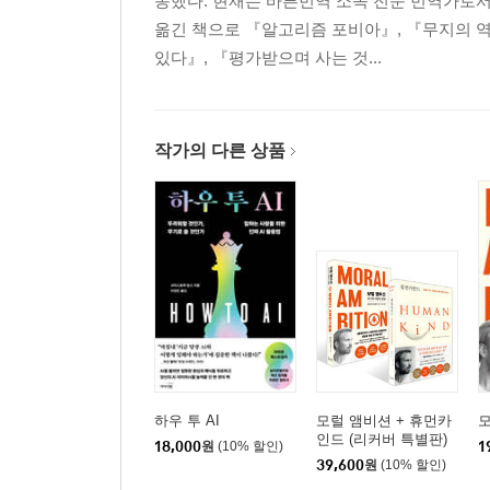
동했다. 현재는 바른번역 소속 전문 번역가로서
옮긴 책으로 『알고리즘 포비아』, 『무지의 역
있다』, 『평가받으며 사는 것...
작가의 다른 상품
하우 투 AI
모럴 앰비션 + 휴먼카
인드 (리커버 특별판)
18,000
원
(10% 할인)
1
세트
39,600
원
(10% 할인)