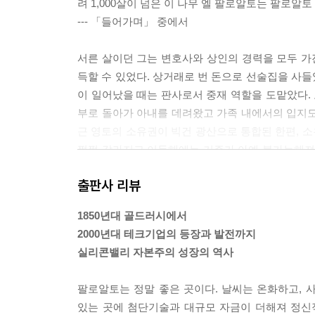
려 1,000살이 넘은 이 나무 엘 팔로알토는 팔로
--- 「들어가며」 중에서
서른 살이던 그는 변호사와 상인의 경력을 모두 
득할 수 있었다. 상거래로 번 돈으로 선술집을 사
이 일어났을 때는 판사로서 중재 역할을 도맡았다. 보
부로 돌아가 아내를 데려왔고 가족 내에서의 입지도
근 영토의 소유권이 빅건 광산으로 통합된 한편, 소
쩍쩍 갈라지고 이듬해에는 거주가 아예 불가능해져 
큰 물고기들과 어울렸다. 스탠퍼드 형제 이외에도
출판사 리뷰
하는 게 안정적 수입원이 될 수 있다는 사실을 간
지와 달걀을 사는 데 금덩이를 마구 던지던 독립 
1850년대 골드러시에서
생각이 비슷한 세 명의 소매상, 찰스 크로커, 마크 홉
2000년대 테크기업의 등장과 발전까지
로 뭉치게 된 이들 네 명은 하나같이 야망이 크고 체
실리콘밸리 자본주의 성장의 역사
--- 「2장 독점기업」 중에서
팔로알토는 정말 좋은 곳이다. 날씨는 온화하고, 사
릴런드 스탠퍼드는 역사적 매개체에 불과했지만 워
있는 곳에 첨단기술과 대규모 자금이 더해져 정신
그의 포도밭은 세계 최대 규모를 자랑했고 아내의 