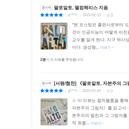
카스트로가 아버지의 목재 공장을 국유화한 후 10
스앤노블과 같이 반응이 빠르고 발 빠른 경쟁자조
팔로알토, 맬컴해리스 지음
종이책
었다. 1997년 2달러 미만으로 데뷔한 아마존의 주가
p****r
2025-02-15
신고
|
|
|
려 세 번이나 폭등했다. 아마존은 5억 달러가 넘는
*본 포스팅은 출판사로부터 
사업에 다시 자금을 투입했다. 이 회사는 유럽의 경
것이 인공지능이 어떻게 비전을
--- 「15장 온라인 아메리카」 중에서
교수를 알게 된다. 지구 역사상
이다. 생성형...
더보기
이 글을 쓰고 있는 시점을 기준으로 시가총액 1조 
외하면 남은 다섯 곳은 모두 미국 서부 해안의 기술
2명
이 이 리뷰를 추천합니다.
를 자랑하는 다른 기업들과 비교했을 때 이들은 20
음 설립한 회사인 데다 졸업 후 처음 근무한 일자리
알토 시스템과 잘 맞아떨어지며 그중 세 군데는 심지
[서평/협찬] 《팔로알토, 자본주의 그림
종이책
에서 무자비한 전술 및 운영체제 독점으로 정상의
g****t
2025-02-24
신고
|
|
|
버는 데 있어서는 게이츠와 그의 팀을 따를 자가 없
☆ 이 리뷰는 컬처블룸을 통해
견했고 전 세계 광고산업을 가혹하게 규율해 순식간
자본주의 그림자》를 읽고서··
--- 「16장 B2K」 중에서
본주의의 발전과 그 그림자를 탐구
적 흐름...
더보기
스티브 잡스가 샌프란시스코 모스콘 컨벤션 센터의 