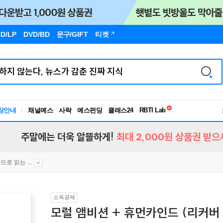
D/LP
DVD/BD
문구
/GIFT
티켓
독서유형검사
RBTI Lab
장안내
채널예스
사락
예스펀딩
클래스24
독서유형검사
주말에는 더욱 알뜰하게!
최대 2,000원 상품권 받으
으로 읽는 ...
소득공제
모럴 앰비션 + 휴먼카인드 (리커버