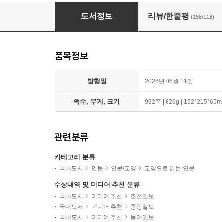
모럴 앰비션 + 휴먼카인드 (리커버 특별판) 세트
도서정보
리뷰/한줄평
(158/113)
품목정보
발행일
2026년 06월 11일
쪽수, 무게, 크기
992쪽 | 826g | 152*215*65
관련분류
카테고리 분류
국내도서
인문
인문/교양
교양으로 읽는 인문
수상내역 및 미디어 추천 분류
국내도서
미디어 추천
조선일보
국내도서
미디어 추천
중앙일보
국내도서
미디어 추천
동아일보