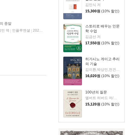
김민식 저
15,300
원
(10% 할인)
의 종말
스토리로 배우는 인문
정민 역
인플루엔셜
2026년 06월 11일
|
|
학 수업
김금선 저
17,550
원
(10% 할인)
히가시노 게이고 추리
의 기술
김이환,박상민,전건우,정명섭,조동신 저
16,020
원
(10% 할인)
100년의 질문
엘버트 허버드 저/충희 편
15,120
원
(10% 할인)