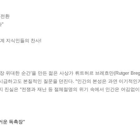
 전환
”
 세계 지식인들의 찬사!
대한 순간’을 만든 젊은 사상가 뤼트허르 브레흐만(Rutger Breg
시급하고도 본질적인 질문을 던진다. “인간의 본성은 과연 이기적인가
 진실은 “전쟁과 재난 등 절체절명의 위기 속에서 인간은 어김없이 
거운 독촉장”