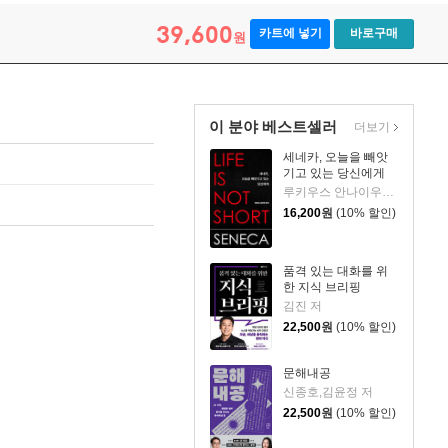
39,600
카트에 넣기
바로구매
원
이 분야 베스트셀러
더보기
세네카, 오늘을 빼앗
기고 있는 당신에게
루키우스 안나이우스 세네카 저/하와이 대저택 편역
16,200
원
(10% 할인)
품격 있는 대화를 위
한 지식 브리핑
김진 저
22,500
원
(10% 할인)
문해내공
신종호,김윤정 저
22,500
원
(10% 할인)