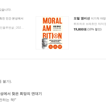
있습니다.
모럴 앰비션
춰진 인간 본성에서
이기적 야망
뤼트허르 브레흐만 저/이
인플루엔셜
2021년 03월 02일
|
19,800
원
(10% 할인)
 불가).
 본성에서 찾은 희망의 연대기
하는 책!”