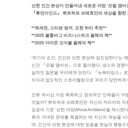
선한 인간 본성이 만들어낸 새로운 야망 ‘모럴 앰비
『휴먼카인드』 뤼트허르 브레흐만의 세상을 향한 
**최재천, 스티븐 핑커, 요한 하리 추천**
**2025 블룸버그 비즈니스위크 올해의 책**
**2025 아마존 오더블 올해의 책**
‘위기의 순간, 인간은 선한 본성에 압도당한다’
신간 『모럴 앰비션』으로 돌아왔다. 냉소와 경쟁이 
실적인 질문을 우리에게 던진다. 『뉴욕타임스』로부
의식과 압도적인 스토리텔링으로 우리가 당연하게 
인류 역사상 가장 똑똑하고 창의적인 인재들이 ‘어떻
엇일까? 뤼트허르 브레흐만은 자신의 커리어와 자
성공의 기준 ‘선한 야망(Moral Ambition)’
류의 거대한 문제를 해결하는 데 자신의 재능을 사
며, 인간의 선한 본성에 대한 믿음을 현실의 행동