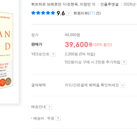
뤼트허르 브레흐만
저/
조현욱
,
이정민
역
인플루엔셜
2026년
9.6
회원리뷰(
271
건)
정가
44,000원
39,600
원
판매가
(10% 할인)
YES포인트
2,200원 (5% 적립)
5만원이상 구매 시 2천원 추가적립
결제혜택
카드/간편결제 혜택을 확인하세요
배송안내
배송비 : 무료