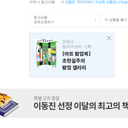
구매 시 참고사항
이 상품은 YES24에서 구성한 상품입니다(낱개
중고상품
이 상품을 팔기
판매요청하기
프랑스
퐁피두센터 기획
[아트 팝업북]
초현실주의
팝업 갤러리