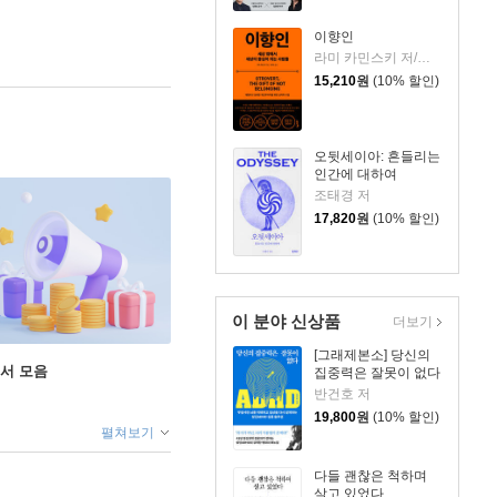
이향인
라미 카민스키 저/최지숙 역
15,210
원
(10% 할인)
오뒷세이아: 흔들리는
인간에 대하여
조태경 저
17,820
원
(10% 할인)
이 분야 신상품
더보기
[그래제본소] 당신의
도서 모음
집중력은 잘못이 없다
반건호 저
19,800
원
(10% 할인)
펼쳐보기
다들 괜찮은 척하며
살고 있었다