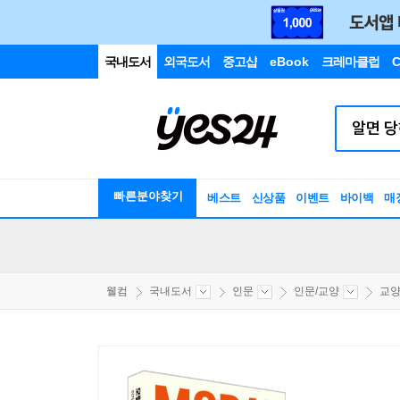
국내도서
외국도서
중고샵
eBook
크레마클럽
C
빠른분야찾기
베스트
신상품
이벤트
바이백
매
웰컴
국내도서
인문
인문/교양
교양