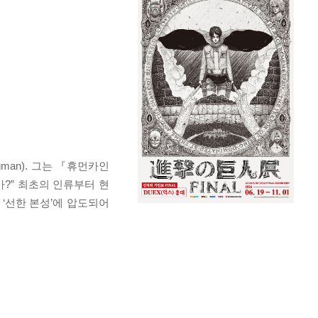
man). 그는 『휴먼카인
?” 최초의 인류부터 현
‘선한 본성’에 압도되어