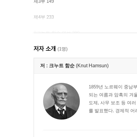
제3부 149
제4부 233
크누트 함순 연보 290
역자 후기 292
저자 소개
(1명)
저 :
크누트 함순
(Knut Hamsun)
1859년 노르웨이 중남
되는 여름과 암흑의 겨울
도제, 사무 보조 등 여
를 발표했다. 경제적 어