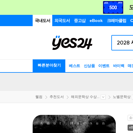
국내도서
외국도서
중고샵
eBook
크레마클럽
C
빠른분야찾기
베스트
신상품
이벤트
바이백
매
웰컴
추천도서
해외문학상 수상...
노벨문학상
소
eB