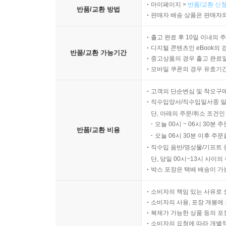
마이페이지 >
반품/교환 신청
반품/교환 방법
판매자 배송 상품은 판매자와
출고 완료 후 10일 이내의 
디지털 콘텐츠인 eBook의 
반품/교환 가능기간
중고상품의 경우 출고 완료일
모바일 쿠폰의 경우 유효기간(
고객의 단순변심 및 착오구
직수입양서/직수입일서중 일
단, 아래의 주문/취소 조건인
오늘 00시 ~ 06시 30분 
반품/교환 비용
오늘 06시 30분 이후 주문
직수입 음반/영상물/기프트 
단, 당일 00시~13시 사이
박스 포장은 택배 배송이 가
소비자의 책임 있는 사유로 
소비자의 사용, 포장 개봉에 
복제가 가능한 상품 등의 포장을 
소비자의 요청에 따라 개별