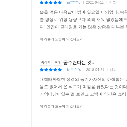
m******d
2021-04-11
신고
|
|
|
술을 먹은 다음날이 밝아 일요일이 되었다. 숙
를 평상시 위장 용량보다 꽉꽉 채워 넣었음에도
다. 인간이 클레임을 거는 많은 상황은 대부분 
이 리뷰가 도움이 되었나요?
굶주린다는 것..
종이책
구매
b*******s
2018-04-21
신고
|
|
|
대학때까칠한 성격의 동기가자신의 까칠함은 
톨도 없어서 온 식구가 며칠을 굶었다는 것이
기억에남아있는 걸 보면그 고백이 약간은 쇼킹했
이 리뷰가 도움이 되었나요?