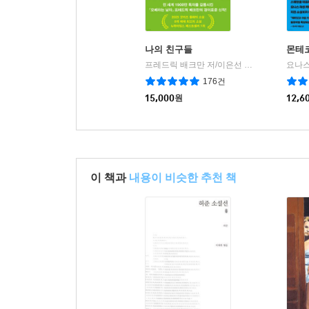
나의 친구들
몬테
프레드릭 배크만 저/이은선 역
다산북스
|
176건
15,000
원
12,6
이 책과
내용이 비슷한 추천 책