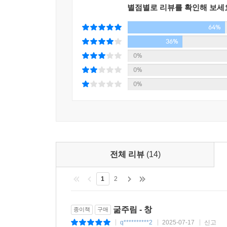
별점별로 리뷰를 확인해 보세
64%
36%
0%
0%
0%
전체 리뷰
(14)
1
2
굶주림 - 창
종이책
구매
q**********2
2025-07-17
신고
|
|
|