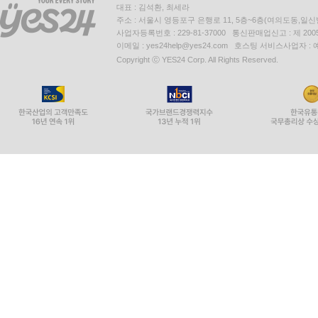
대표 : 김석환, 최세라
주소 : 서울시 영등포구 은행로 11, 5층~6층(여의도동,일신
사업자등록번호 : 229-81-37000 통신판매업신고 : 제 200
이메일 : yes24help@yes24.com 호스팅 서비스사업자 :
Copyright ⓒ YES24 Corp. All Rights Reserved.