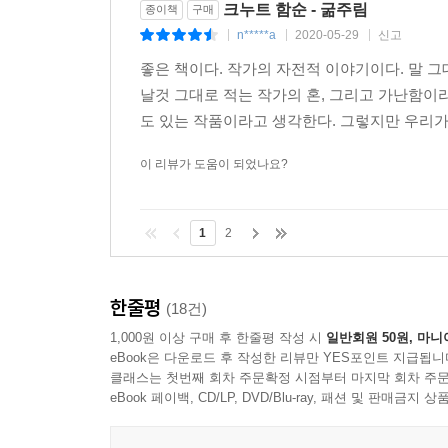
크누트 함순 - 굶주림
종이책
구매
n*****a
2020-05-29
신고
|
|
|
좋은 책이다. 작가의 자전적 이야기이다. 말 
날것 그대로 적는 작가의 혼, 그리고 가난함이
도 있는 작품이라고 생각한다. 그렇지만 우리가
이 리뷰가 도움이 되었나요?
1
2
한줄평
(18건)
1,000원 이상 구매 후 한줄평 작성 시
일반회원 50원, 마니
eBook은 다운로드 후 작성한 리뷰만 YES포인트 지급됩니
클래스는 첫번째 회차 주문확정 시점부터 마지막 회차 주문
eBook 페이백, CD/LP, DVD/Blu-ray, 패션 및 판매금