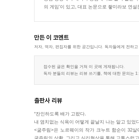
의 게임'이 있고, 대표 논문으로 좧미라보 연설
만든 이 코멘트
저자, 역자, 편집자를 위한 공간입니다. 독자들에게 전하고
접수된 글은 확인을 거쳐 이 곳에 게재됩니다.
독자 분들의 리뷰는 리뷰 쓰기를, 책에 대한 문의는 1:
출판사 리뷰
“잔인하도록 배가 고팠다.
내 염치없는 식욕이 어떻게 끝날지 나는 알고 있었다
<굶주림>은 노르웨이의 작가 크누트 함순이 32살에
굶주림의 상황, 그리고 심리현상을 통해 고통스럽고