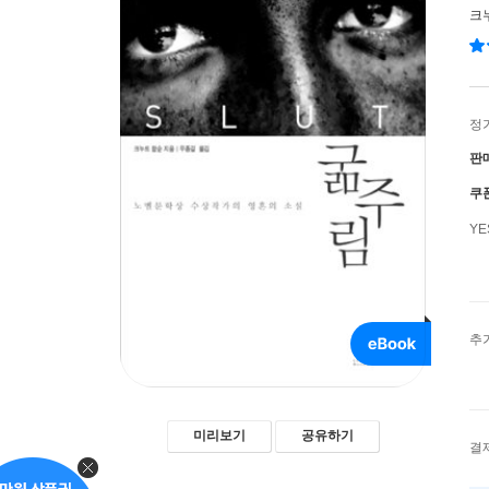
크
정
판
쿠
Y
추
미리보기
공유하기
결