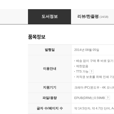
굶주림 (개정판)
도서정보
리뷰/한줄평
(14/18)
품목정보
발행일
2014년 08월 05일
배송 없이 구매 후 바로 읽
제한없음
이용안내
TTS 가능
저작권 보호를 위해 인쇄 기
지원기기
크레마 /PC(윈도우 - 4K 모
파일/용량
EPUB(DRM) | 0.59MB
글자 수/페이지 수
약 14.5만자, 약 4.7만 단어, 