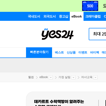
국내도서
외국도서
중고샵
eBook
크레마클럽
C
빠른분야찾기
베스트
신상품
이벤트
바이백
매
웰컴
eBook
가정 살림
자녀교육