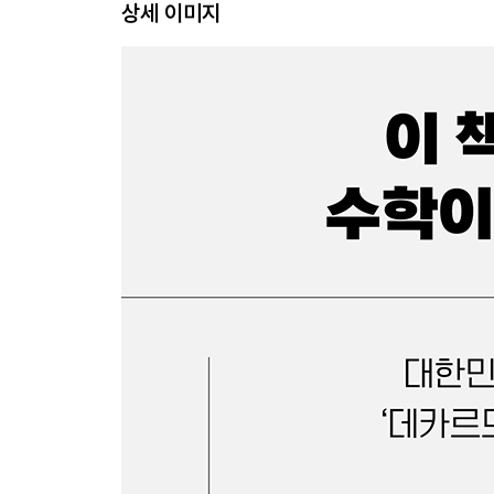
상세 이미지
[숫자] 숫자라는 만만치 않은 기호
[퍼즐] 숨어 있는 숫자를 찾다 보면 생기는 능력
[분수] 재미있는 지식 그림책의 필요충분조건
[도형] 수학과 그림, 상상력의 환상적인 컬래버레이
[시간] 설명하기 전에 보여주는 시간도 필요해
2단계 초등 저학년
다양한 경험으로 수학의 문을 여는 단계- 경험이 많
[큰 수] 호기심이 닿는 데까지 많은 수를 경험하기
[도형] 이토록 아름다운 수학이라면
[논리] 아이를 한 뼘 더 성장시키는 논리의 힘
[퍼즐] 수학에 추리를 더하면 금상첨화
[어휘] 수학 나라에선 수학말을 쓴다
[무한] 무한은 정말 셀 수 없을까?
[비교] 시작은 아는 것, 익숙한 것부터
[수학사] 각도기 없이 직각을 그리던 시절