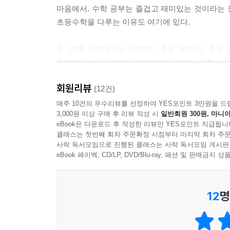
마음에서. 수학 공부는 즐겁고 재미있는 것이라는 
초등수학을 다루는 이유도 여기에 있다.
첫 번째 파트에서는 미취학, 초등 저학년, 초등
무방하다. 수 개념부터 수의 성질, 분수, 도형, 
아동에게는 숫자와 친숙해지는 책을 소개한다. “어떤
회원리뷰
붙여두고 같이 읽으며 수를 익히게 하지만, 그 전에
(12건)
매주 10건의 우수리뷰를 선정하여 YES포인트 3만원을 드
3,000원 이상 구매 후 리뷰 작성 시
일반회원 300원, 마니아
특히 초등수학은 진도만 나가면 안 된다고 당부한다
eBook은 다운로드 후 작성한 리뷰만 YES포인트 지급됩니
몸으로 익혀야 단단하게 자리 잡힌다. 이를테면 일
클래스는 첫번째 회차 주문확정 시점부터 마지막 회차 주문
익힐 수 있다. 또한 퀴즈나 퍼즐 같은 놀이도 추천
사락 독서모임으로 진행된 클래스는 사락 독서모임 게시판
중요하다. ‘하루에 몇 쪽씩 읽기’ 같은 계획이나 목표
eBook 페이백, CD/LP, DVD/Blu-ray, 패션 및 판매금
누구나 한 번쯤 세상이 궁금할 때가 있다!
12
명
수학자의 마음으로 세상을 볼 수 있다면
“수학은 왜 배울까요? 제가 사는 동안 수학 써