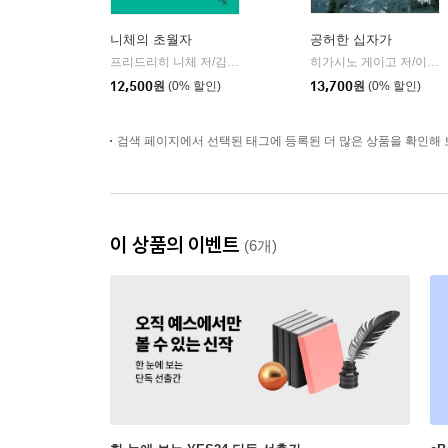
니체의 초월자
공허한 십자가
프리드리히 니체 저/김철 편역
히읏
히가시노 게이고 저/이선희 역
|
12,500
원
(0% 할인)
13,700
원
(0% 할인)
검색 페이지에서 선택된 태그에 등록된 더 많은 상품을 확인해 
이 상품의 이벤트
(6개)