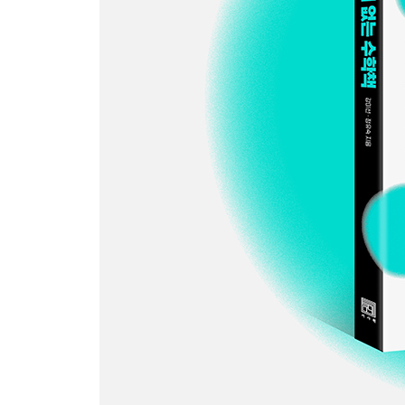
PART 2. 수학의 세계로 빠져들기(중등~성인)
우리는 모두 수학을 좋아했다
[중학수학] 중학수학이 무섭다면
[개념 정리] 한 권으로 후다닥, 수학 개념 마스터하
[문제해결] 나도 문제 좀 잘 풀고 싶다!
[고등수학] 고등학교 수학, 재미있게 시작하자
[생활 수학] 수학도 쓸모가 있다고? 있다고!
[마니아] 수학에 푹 빠져보고 싶다면
[대학수학] 수학을 전공으로 삼고 싶은 고등학생들
[수학자] 수학자가 궁금할 때
[수학사] 깊고 넓게 교양을 쌓고 싶다면
PART 3. 수학의 세계로 인도하기(학부모, 교사)
학습자를 이해해야 제대로 가르칠 수 있다
[심리학] 수학이 두려운 엄마
[교육학] 수학교육학 전문가의 생각 들여다보기