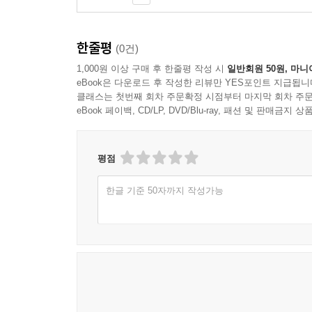
PART 5. 3분 컷! 두고두고 먹는 저장 식품
한줄평
(0건)
1,000원 이상 구매 후 한줄평 작성 시
일반회원 50원, 마니
채소_오이피클
eBook은 다운로드 후 작성한 리뷰만 YES포인트 지급됩니
채소_무피클
클래스는 첫번째 회차 주문확정 시점부터 마지막 회차 주문
채소_고추장아찌
eBook 페이백, CD/LP, DVD/Blu-ray, 패션 및 판매금
채소_깻잎장아찌
채소_된장깻잎찜
평점
채소_마늘장아찌
버섯_미니새송이장아찌
한글 기준 50자까지 작성가능
해산물_새우장
채소_양파장아찌
채소_연근피클
채소_열무장아찌
PART 6. 5분 컷! 분위기 내는 홈카페 디저트