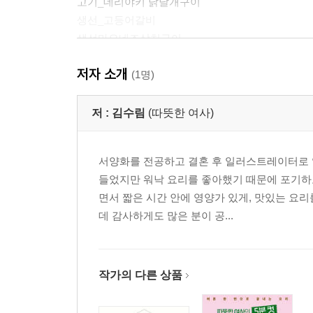
고기_데리야키 닭날개구이
생선_고등어갈비
생선마요네즈삼치구이
가공 식재료_잡채
저자 소개
고기_고기듬뿍카레
(1명)
고기_삼겹살숙주찜
고기_매콤 부추삼겹살구이
저 :
김수림
(따뜻한 여사)
고기_보쌈과 무김치
고기_돼지고기 버터배추찜
서양화를 전공하고 결혼 후 일러스트레이터로 일
고기_삼겹살김치찜
들었지만 워낙 요리를 좋아했기 때문에 포기하
고기_제육볶음
면서 짧은 시간 안에 영양가 있게, 맛있는 요리
가공 식재료_국물떡볶이
데 감사하게도 많은 분이 공...
가공 식재료_순대볶음
해산물_감바스
해산물_새우소금구이
해산물_오징어볶음
작가의 다른 상품
고기_ 불고기
채소_매콤 콩나물불고기