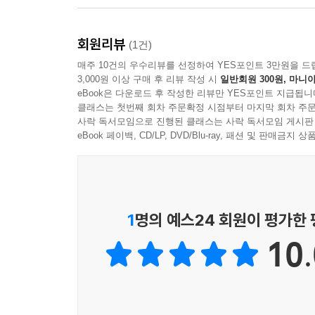
곡물_두부조림
채소_마늘무침
평생 쓸 일 없을 것 같은 희귀한 조미료가 필요 
회원리뷰
채소_마늘쫑무침
구성했어요. 특히 간장은 국간장, 진간장 필요 없
(1건)
달걀_꽈리고추 메추리알조림
계량해 요리 초보, 심지어 어린이도 일정한 맛을
매주 10건의 우수리뷰를 선정하여 YES포인트 3만원을 드
3,000원 이상 구매 후 리뷰 작성 시
일반회원 300원, 마니아
달걀_명란달걀찜
100》과 함께 맛있고 건강한 집밥 쉽게 해 드세요!
eBook은 다운로드 후 작성한 리뷰만 YES포인트 지급됩니
생선_매콤 멸치볶음
클래스는 첫번째 회차 주문확정 시점부터 마지막 회차 주문
생선_아몬드멸치볶음
사락 독서모임으로 진행된 클래스는 사락 독서모임 게시판
가공 식재료_어묵볶음
eBook 페이백, CD/LP, DVD/Blu-ray, 패션 및 판매금
채소_무나물무침
해산물_미역줄기무침
채소_브로콜리무침
채소_숙주나물무침
1
명의 예스24 회원이 평가한
채소_시금치무침
10.
채소_얼갈이된장무침
채소_오이무침
채소_애호박무침
채소_참나물무침