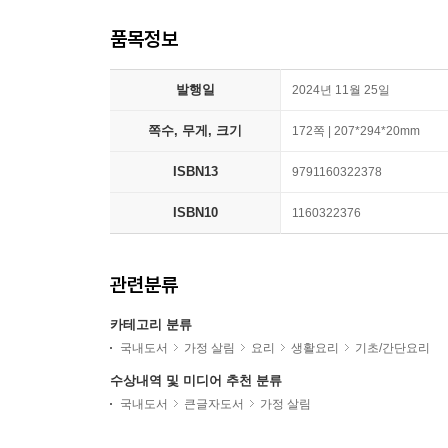
품목정보
발행일
2024년 11월 25일
쪽수, 무게, 크기
172쪽 | 207*294*20mm
ISBN13
9791160322378
ISBN10
1160322376
관련분류
카테고리 분류
국내도서
가정 살림
요리
생활요리
기초/간단요리
수상내역 및 미디어 추천 분류
국내도서
큰글자도서
가정 살림