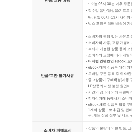
반품/교환 비용
오늘 06시 30분 이후 주문
직수입 음반/영상물/기프트 
단, 당일 00시~13시 사이
박스 포장은 택배 배송이 가
소비자의 책임 있는 사유로 
소비자의 사용, 포장 개봉에 
복제가 가능한 상품 등의 포장을 
소비자의 요청에 따라 개별
디지털 컨텐츠인 eBook, 
eBook 대여 상품은 대여 기
모바일 쿠폰 등록 후 취소/환
반품/교환 불가사유
중고상품이 구매확정(자동 
LP상품의 재생 불량 원인이 기
시간의 경과에 의해 재판매가
전자상거래 등에서의 소비자
eBook 세트 상품은 일괄 
1개의 상품으로 취급 및 판매
우, 세트 상품 전부 및 세트
상품의 불량에 의한 반품, 교
소비자 피해보상