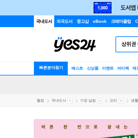
국내도서
외국도서
중고샵
eBook
크레마클럽
C
빠른분야찾기
베스트
신상품
이벤트
바이백
매
웰컴
국내도서
가정 살림
요리
생