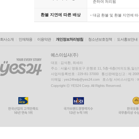
준하여 처리됨
환불 지연에 따른 배상
대금 환불 및 환불 지연에 
회사소개
인재채용
이용약관
개인정보처리방침
청소년보호정책
도서홍보안내
대표 : 김석환, 최세라
주소 : 서울시 영등포구 은행로 11, 5층~6층(여의도동,일신
사업자등록번호 : 229-81-37000 통신판매업신고 : 제 200
이메일 : yes24help@yes24.com 호스팅 서비스사업자 :
Copyright ⓒ YES24 Corp. All Rights Reserved.