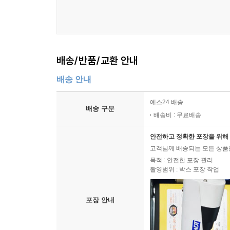
치즈_콘치즈
과일_딸기모찌
과일_딸기 콩포트
과일_블루베리 콩포트
배송/반품/교환 안내
가공 식재료_라면땅
구황작물_감자샐러드
배송 안내
곡물_노밀가루 다이어트빵
가공 식재료_어묵과자
예스24 배송
배송 구분
배송비 : 무료배송
채소_무염 연근과자
곡물_인절미
안전하고 정확한 포장을 위해 
치즈_치즈과자
고객님께 배송되는 모든 상품을
전자레인지 레시피 꿀 조합
목적 : 안전한 포장 관리
손님 초대 메뉴판
촬영범위 : 박스 포장 작업
시간대별 요리 모음
찾아보기
포장 안내
마치는 글