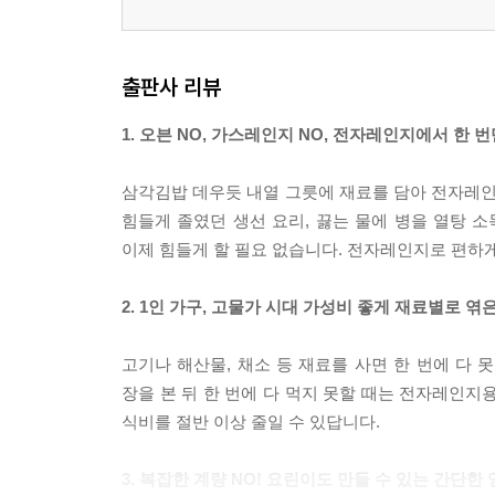
곡물_사골감자수제비
곡물_우렁강된장
곡물_미소국
출판사 리뷰
가공 식재료_부대찌개
가공 식재료_순댓국
1. 오븐 NO, 가스레인지 NO, 전자레인지에서 한 번
가공 식재료_어묵탕
채소_얼갈이된장국
삼각김밥 데우듯 내열 그릇에 재료를 담아 전자레인지
힘들게 졸였던 생선 요리, 끓는 물에 병을 열탕 소
PART3. 6분 컷! 집밥 필수 밑반찬
이제 힘들게 할 필요 없습니다. 전자레인지로 편하게
채소_가지무침
2. 1인 가구, 고물가 시대 가성비 좋게 재료별로 엮
구황작물_감자볶음
구황작물_매콤 감자조림
고기나 해산물, 채소 등 재료를 사면 한 번에 다 
구황작물_햄감자조림
장을 본 뒤 한 번에 다 먹지 못할 때는 전자레인지
채소_대파무침
식비를 절반 이상 줄일 수 있답니다.
채소_고추지짐
채소_꽈리고추찜
3. 복잡한 계량 NO! 요린이도 만들 수 있는 간단한