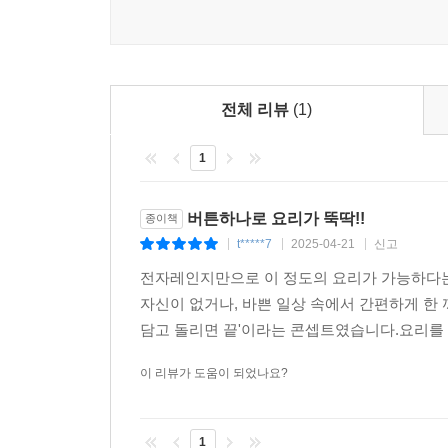
채소_콩나물무침
가공 식재료_참치김치볶음
버섯_팽이버섯조림
버섯_표고버섯볶음
전체 리뷰
(1)
PART 4. 6분 컷! 탄수화물 제로 다이어트 레시피
1
채소_치즈스팀드샐러드
채소_배추찜
버튼하나로 요리가 뚝딱!!
종이책
채소_청경채찜
t*****7
2025-04-21
신고
|
|
|
채소_밀푀유나베
전자레인지만으로 이 정도의 요리가 가능하다는
생선_연어파피요트
자신이 없거나, 바쁜 일상 속에서 간편하게 한
생선_사케동
담고 돌리면 끝'이라는 콘셉트였습니다.요리를 
고기_훈제 오리 양배추찜
달걀_에그인헬
이 리뷰가 도움이 되었나요?
채소_단호박크림스프
곡물_순두부그라탕
1
채소_라따뚜이