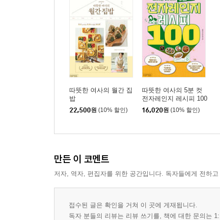
가공 식재료_참치마요 김치말이밥
가공 식재료_참치야채죽
채소_콩나물밥
가공 식재료_매콤 비빔우동
가공 식재료_크림파스타
가공 식재료_토마토파스타
버섯_버섯리소토
따뜻한 여사의 월간 집
따뜻한 여사의 5분 컷
밥
전자레인지 레시피 100
버섯_팽이버섯 베이컨말이
22,500
원
(10% 할인)
16,020
원
(10% 할인)
PART 2. 7분 컷! 속 든든한 국 얼큰한 찌개
구황작물_감자달걀국
만든 이 코멘트
채소_돼지고기 김치찌개
저자, 역자, 편집자를 위한 공간입니다. 독자들에게 전하고
가공 식재료_참치김치찌개
해산물_굴미역국
생선_황탯국
접수된 글은 확인을 거쳐 이 곳에 게재됩니다.
곡물_떡국
독자 분들의 리뷰는 리뷰 쓰기를, 책에 대한 문의는 1: