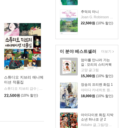
추억의 마니
Joan G. Robinson 원저/Hiromasa Yonebayashi 감독
22,500
원
(10% 할인)
이 분야 베스트셀러
더보기
엄마를 만나러 가는
길 : 모리의 스티커북
고먕 글그림
15,300
원
(10% 할인)
스튜디오 지브리 애니메
이션 작품집
장송의 프리렌 화집 1
스튜디오 지브리 감수
대원앤북(대원씨아이)
|
야마다 카네히토 원저/아베 츠카사 그림
22,500
원
(10% 할인)
18,000
원
(10% 할인)
아이다이로 화집 지박
소년 하나코 군 2
AidaIro 글,그림/장혜영 역