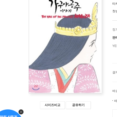
타
첫
정
판
Y
결
배
배
사이즈비교
공유하기