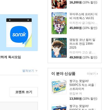
16,200
원
(10% 할인)
우마무스메 프리티 더
비 아트웍스 Vol.01
이치진샤 글그림/사이게임즈 감수
45,000
원
(10% 할인)
명탐정 코난 컬러 일
러스트 전집 1994-
2025
아오야마 고쇼 글,그림
꾸준하게 독서모임
49,500
원
(10% 할인)
펼쳐보기
이 분야 신상품
더보기
짱구는 못말려!
500PCS 직소 퍼즐 :
스트라이커
코멘트 쓰기
편집부 저
13,500
원
(10% 할인)
짱구는 못말려!
500PCS 직소 퍼즐 :