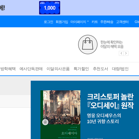
로그인
회원가입
마이페이지
카트
주문/배송
고객센터
Gl
름방학혜택
예사단독판매
이달의사은품
특가할인
추천도서
대량/법인