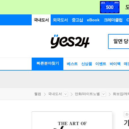
국내도서
외국도서
중고샵
eBook
크레마클럽
C
빠른분야찾기
베스트
신상품
이벤트
바이백
매
웰컴
국내도서
만화/라이트노벨
화보집/캐릭터
소