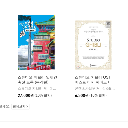
스튜디오 지브리 입체건
스튜디오 지브리 OST
축전 도록 (복각판)
베스트 이지 피아노 버
전
스튜디오 지브리 저
학산문화사(단행본)
콘텐츠사업부 저
삼호ETM
|
|
27,000
원
(10% 할인)
6,300
원
(10% 할인)
보세요.
전체보기