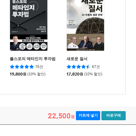
플스포의 메타인지 투자법
새로운 질서
76건
67건
19,800
원
(10% 할인)
17,820
원
(10% 할인)
22,500
카트에 넣기
바로구매
원