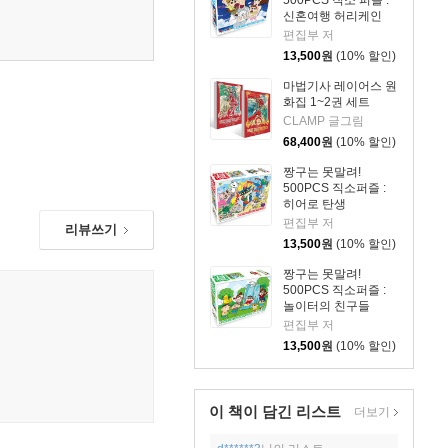
신혼여행 허리케인
편집부 저
13,500
원
(10% 할인)
마법기사 레이어스 원
화집 1~2권 세트
CLAMP 글그림
68,400
원
(10% 할인)
짱구는 못말려!
500PCS 직소퍼즐 :
히어로 탄생
편집부 저
리뷰쓰기
13,500
원
(10% 할인)
짱구는 못말려!
500PCS 직소퍼즐 :
놀이터의 친구들
편집부 저
13,500
원
(10% 할인)
이 책이 담긴
리스트
더보기