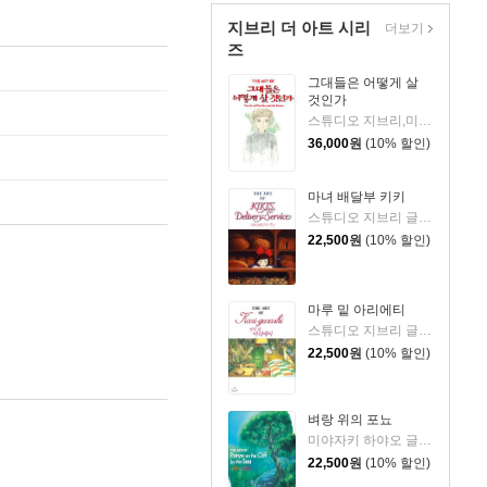
지브리 더 아트 시리
더보기
즈
그대들은 어떻게 살
것인가
스튜디오 지브리,미야자키 하야오 공저
36,000
원
(10% 할인)
마녀 배달부 키키
스튜디오 지브리 글,그림
22,500
원
(10% 할인)
마루 밑 아리에티
스튜디오 지브리 글그림
22,500
원
(10% 할인)
벼랑 위의 포뇨
미야자키 하야오 글,그림
22,500
원
(10% 할인)