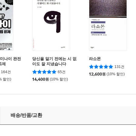
제미나이 완전
당신을 알기 전에는 시 없
라쇼몬
1제
이도 잘 지냈습니다
131건
164건
65건
12,600
원
(10% 할인)
% 할인)
14,400
원
(10% 할인)
배송/반품/교환