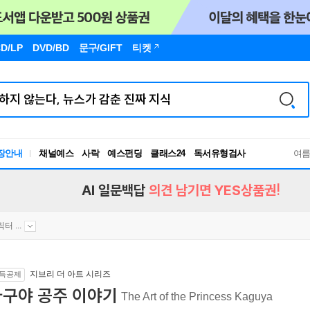
D/LP
DVD/BD
문구
/GIFT
티켓
장안내
채널예스
사락
예스펀딩
클래스24
독서유형검사
여
RBTI Lab
독서유형검사
AI 일문백답
의견 남기면 YES상품권!
 ...
지브리 더 아트 시리즈
득공제
가구야 공주 이야기
The Art of the Princess Kaguya