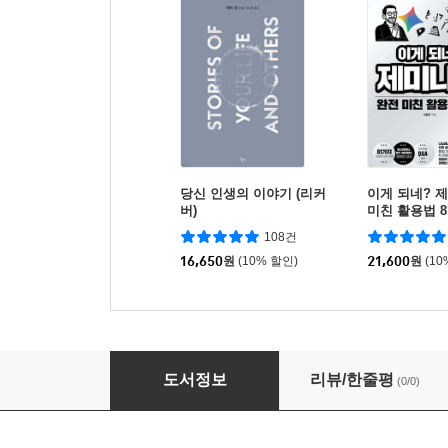
당신 인생의 이야기 (리커
이게 되네? 
버)
미친 활용법 8
108건
16,650
원
(10% 할인)
21,600
원
(10
가구야 공주 이야기
도서정보
리뷰/한줄평
(0/0)