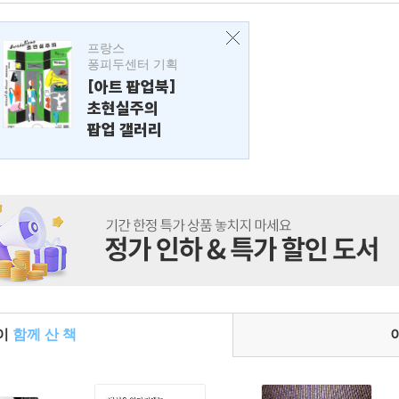
프랑스
퐁피두센터 기획
[아트 팝업북]
초현실주의
팝업 갤러리
들이
함께 산 책