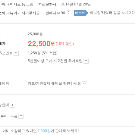
카하타 이사오
등 그림
학산문화사
2014년 07월 29일
화보집/캐릭터 상품 top20 1
번째 리뷰어가 되어주세요.
판매지수 90
베스트
가
25,000원
22,500
원
매가
(10% 할인)
ES포인트
1,250원 (5% 적립)
5만원이상 구매 시 2천원 추가적립
제혜택
카드/간편결제 혜택을 확인하세요
송안내
송비 : 무료
이미 소장하고 있다면
1,300원
에 판매해 보세요!