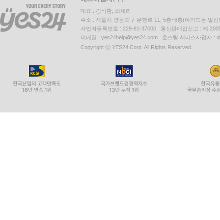
대표 : 김석환, 최세라
주소 : 서울시 영등포구 은행로 11, 5층~6층(여의도동,일신
사업자등록번호 : 229-81-37000 통신판매업신고 : 제 200
이메일 : yes24help@yes24.com 호스팅 서비스사업자 :
Copyright ⓒ YES24 Corp. All Rights Reserved.