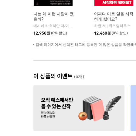
나는 왜 이런 사람이 됐
어쩌다 마트 일을 시작
을까?
하게 됐어요?
네시베 카흐라만 저/이은미 역
추수밭
하현 저
위즈덤하우스
|
|
12,950
원
(0% 할인)
12,460
원
(0% 할인)
검색 페이지에서 선택된 태그에 등록된 더 많은 상품을 확인해 
이 상품의 이벤트
(6개)