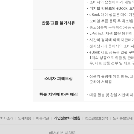
소비자의 요청에 따라 개별
디지털 컨텐츠인 eBook, 
eBook 대여 상품은 대여 기
모바일 쿠폰 등록 후 취소/환
반품/교환 불가사유
중고상품이 구매확정(자동 
LP상품의 재생 불량 원인이 기
시간의 경과에 의해 재판매가
전자상거래 등에서의 소비자
eBook 세트 상품은 일괄 
1개의 상품으로 취급 및 판매
우, 세트 상품 전부 및 세트
상품의 불량에 의한 반품, 교
소비자 피해보상
준하여 처리됨
환불 지연에 따른 배상
대금 환불 및 환불 지연에 
회사소개
인재채용
이용약관
개인정보처리방침
청소년보호정책
도서홍보안내