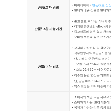
마이페이지 >
반품/교환 신청
반품/교환 방법
판매자 배송 상품은 판매자와
출고 완료 후 10일 이내의 
디지털 콘텐츠인 eBook의 
반품/교환 가능기간
중고상품의 경우 출고 완료일
모바일 쿠폰의 경우 유효기간(
고객의 단순변심 및 착오구
직수입양서/직수입일서중 일
단, 아래의 주문/취소 조건인
오늘 00시 ~ 06시 30분 
반품/교환 비용
오늘 06시 30분 이후 주문
직수입 음반/영상물/기프트 
단, 당일 00시~13시 사이
박스 포장은 택배 배송이 가
소비자의 책임 있는 사유로 
소비자의 사용, 포장 개봉에 
복제가 가능한 상품 등의 포장을 