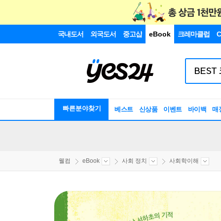
국내도서
외국도서
중고샵
eBook
크레마클럽
C
빠른분야찾기
베스트
신상품
이벤트
바이백
매
웰컴
eBook
사회 정치
사회학이해