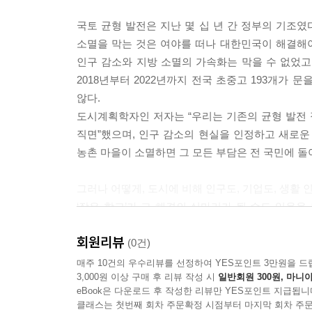
국토 균형 발전은 지난 몇 십 년 간 정부의 기조
소멸을 막는 것은 여야를 떠나 대한민국이 해결해야
인구 감소와 지방 소멸의 가속화는 막을 수 없었고
2018년부터 2022년까지 전국 초중고 193개가
않다.
도시계획학자인 저자는 “우리는 기존의 균형 발전 
직면”했으며, 인구 감소의 현실을 인정하고 새로운
농촌 마을이 소멸하면 그 모든 부담은 전 국민에 돌
그러나 어떻게, 도시에 비해 인구도, 기업도, 생활
‘작은 학교’가 그 해결의 실마리가 될 수도 있음을
지속 가능성을 확보하기 위해 우리 사회가 나아갈 
회원리뷰
있다.
(0건)
매주 10건의 우수리뷰를 선정하여 YES포인트 3만원을 드
3,000원 이상 구매 후 리뷰 작성 시
일반회원 300원, 마니아
eBook은 다운로드 후 작성한 리뷰만 YES포인트 지급됩니
클래스는 첫번째 회차 주문확정 시점부터 마지막 회차 주문