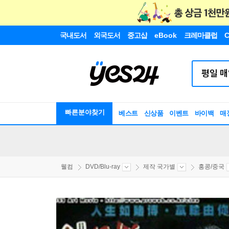
국내도서
외국도서
중고샵
eBook
크레마클럽
C
빠른분야찾기
베스트
신상품
이벤트
바이백
매
웰컴
DVD/Blu-ray
제작 국가별
홍콩/중국