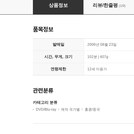
도신 (정전자) (賭神) : 완전판
상품정보
리뷰/한줄평
(1/0)
품목정보
발매일
2006년 08월 23일
시간, 무게, 크기
102분 | 407g
연령제한
12세 이용가
관련분류
카테고리 분류
DVD/Blu-ray
제작 국가별
홍콩/중국