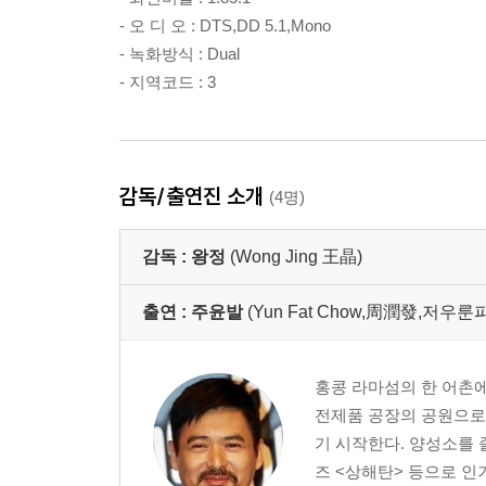
- 오 디 오 : DTS,DD 5.1,Mono
- 녹화방식 : Dual
- 지역코드 : 3
감독/출연진 소개
(4명)
감독 :
왕정
(Wong Jing 王晶)
출연 :
주윤발
(Yun Fat Chow,周潤發,저우룬파
홍콩 라마섬의 한 어촌에
전제품 공장의 공원으로 
기 시작한다. 양성소를 
즈 <상해탄> 등으로 인기