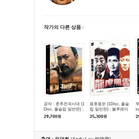
작가의 다른 상품
공자 : 춘추전국시대 (1
용호풍운 (1Disc, 풀슬
주
Disc, 풀슬립 일반판) :
립 일반판) : 블루레이
s
블루레이
29,700
원
25,300
원
2