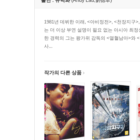
출연 :
유덕화
(Andy Lau,劉德華)
1981년 데뷔한 이래, <아비정전>, <천장지구
는 더 이상 부연 설명이 필요 없는 아시아 최정상의
한 경력의 그는 왕가위 감독의 <열혈남아>와 
사...
작가의 다른 상품