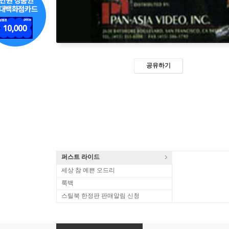
공유하기
퍼스트 라이드
세상 참 예쁜 오드리
룩백
스틸북 한정판 판매알림 신청