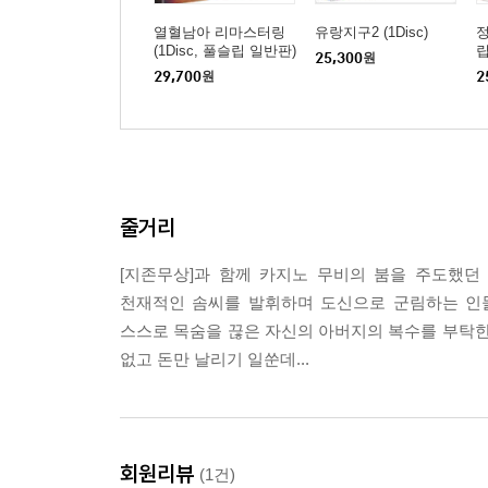
열혈남아 리마스터링
유랑지구2 (1Disc)
정
(1Disc, 풀슬립 일반판)
립
25,300
원
: 블루레이
29,700
원
2
줄거리
[지존무상]과 함께 카지노 무비의 붐을 주도했
천재적인 솜씨를 발휘하며 도신으로 군림하는 인물
스스로 목숨을 끊은 자신의 아버지의 복수를 부탁한
없고 돈만 날리기 일쑨데...
회원리뷰
(1건)