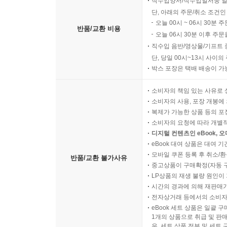
직수입양서/직수입일서중 일
단, 아래의 주문/취소 조건인
오늘 00시 ~ 06시 30분 
반품/교환 비용
오늘 06시 30분 이후 주문
직수입 음반/영상물/기프트 
단, 당일 00시~13시 사이
박스 포장은 택배 배송이 가
소비자의 책임 있는 사유로 
소비자의 사용, 포장 개봉에 
복제가 가능한 상품 등의 포장을 
소비자의 요청에 따라 개별
디지털 컨텐츠인 eBook, 
eBook 대여 상품은 대여 기
모바일 쿠폰 등록 후 취소/환
반품/교환 불가사유
중고상품이 구매확정(자동 
LP상품의 재생 불량 원인이 기
시간의 경과에 의해 재판매가
전자상거래 등에서의 소비자
eBook 세트 상품은 일괄 
1개의 상품으로 취급 및 판매
우, 세트 상품 전부 및 세트