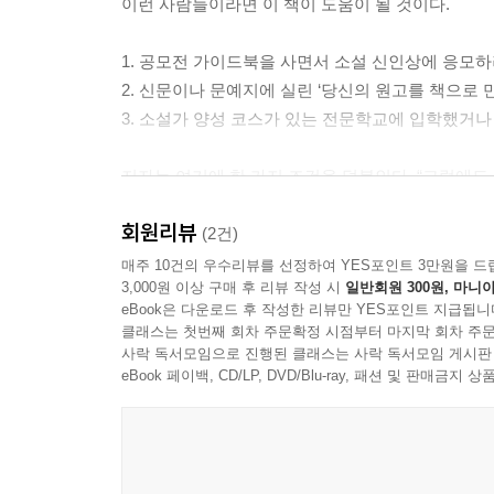
이런 사람들이라면 이 책이 도움이 될 것이다.
1. 공모전 가이드북을 사면서 소설 신인상에 응모하
2. 신문이나 문예지에 실린 ‘당신의 원고를 책으로
3. 소설가 양성 코스가 있는 전문학교에 입학했거
저자는 여기에 한 가지 조건을 덧붙인다. “그럼에도 
도대체 소설에 뭘 써야 할까. 오쓰카 에이지는 한
회원리뷰
때문이다. 소설가들은 때때로 이야기를 해체하거나 
(2건)
그리고 이야기를 쓰는 힘은 누구나 가지고 있기 때문
매주 10건의 우수리뷰를 선정하여 YES포인트 3만원을 드
3,000원 이상 구매 후 리뷰 작성 시
일반회원 300원, 마니아
eBook은 다운로드 후 작성한 리뷰만 YES포인트 지급됩니
이야기 창작의 기초 체력을 다지는 6가지 트레이닝
클래스는 첫번째 회차 주문확정 시점부터 마지막 회차 주문
이 책은 저자가 대학에서 강의한 창작론을 정리한
사락 독서모임으로 진행된 클래스는 사락 독서모임 게시판
수 있도록 구성되어 있다. 5분 동안 200자 분량
eBook 페이백, CD/LP, DVD/Blu-ray, 패션 및 판매금
만화 노벨라이즈(소설화) 등 독특한 창작법을 통해 
1강에서는 타로카드를 변형한 24장의 카드를 가
원작)와 그 구조를 도작한 『망량전기 마다라』(오
블라디미르 프로프의 이야기론을 개괄하고 ‘의뢰