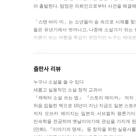
러 출발한다. 탐정은 의뢰인으로부터 사건을 해결해달라
「스탠 바이 미」는 소년들이 숲 속으로 시체를 찾으
들은 유년기에서 벗어나고, 나중에 소설가가 되는
어른이 되는 여행을 똑같이 겪었지만 누구는 제대로 
--- p.138
출판사 리뷰
누구나 소설을 쓸 수 있다
새롭고 실용적인 소설 창작 교과서
『캐릭터 소설 쓰는 법』 『스토리 메이커』 저자
처음 집필한 책으로 10년이 지난 지금도 일본 스토
저자 오쓰카 에이지는 일본의 서브컬처 평론가이
민속학을 전공하여 옛날이야기에 관심을 가지게 된
(만화), 『이야기의 명제』 등 창작을 위한 실용서를