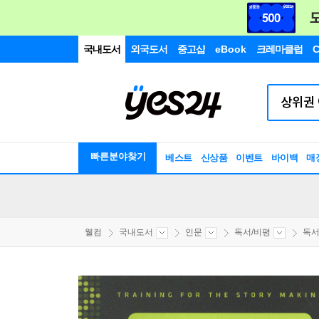
국내도서
외국도서
중고샵
eBook
크레마클럽
C
빠른분야찾기
베스트
신상품
이벤트
바이백
매
웰컴
국내도서
인문
독서/비평
독서