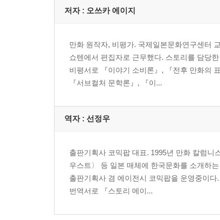
저자 : 오쓰카 에이지
보강 자신만의 성장소설을 만들자
― 직접 만드는 그림책 『너는 혼자 어디론가 떠난
만화 원작자, 비평가. 국제일본문화연구센터 교
쇼텐에서 편집자로 근무했다. 스토리를 담당한 
저자 후기
비평서로 『이야기 소비론』, 『전후 만화의 표
주석
『서브컬처 문학론』, 『이...
찾아보기
역자 : 선정우
출판기획사 코믹팝 대표. 1995년 만화 칼럼니
우스트〉 등 일본 매체에 한국문화를 소개하는
출판기획사 겸 에이전시 코믹팝을 운영중이다. 저
번역서로 『스토리 메이...