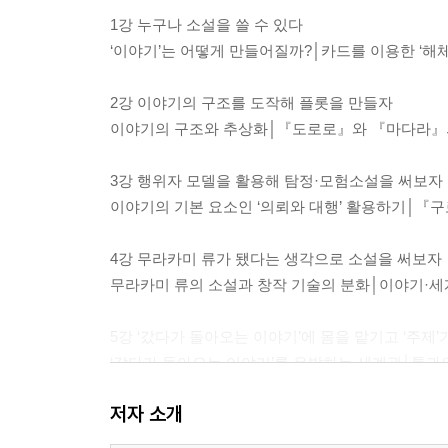
1강 누구나 소설을 쓸 수 있다
‘이야기’는 어떻게 만들어질까?│카드를 이용한 ‘해체
2강 이야기의 구조를 도작해 플롯을 만들자
이야기의 구조와 추상화│『도로로』와 『마다라』의
3강 행위자 모델을 활용해 탐정·모험소설을 써보자
이야기의 기본 요소인 ‘의뢰와 대행’ 활용하기│『
4강 무라카미 류가 됐다는 생각으로 소설을 써보자
무라카미 류의 소설과 창작 기술의 분화│이야기·
5강 ‘갔다가 돌아오는 이야기’에 몸을 맡기고 ‘주제
‘갔다가 돌아오는 이야기’를 유발하는 세계관│통
저자 소개
6강 만화ㆍ영화를 노벨라이즈해보자
쓰게 요시하루의 만화 노벨라이즈 하기│애니메이션·