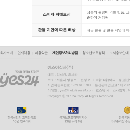
상품의 불량에 의한 반품, 교
소비자 피해보상
준하여 처리됨
환불 지연에 따른 배상
대금 환불 및 환불 지연에 
회사소개
인재채용
이용약관
개인정보처리방침
청소년보호정책
도서홍보안내
대표 : 김석환, 최세라
주소 : 서울시 영등포구 은행로 11, 5층~6층(여의도동,일신
사업자등록번호 : 229-81-37000 통신판매업신고 : 제 200
이메일 : yes24help@yes24.com 호스팅 서비스사업자 :
Copyright ⓒ YES24 Corp. All Rights Reserved.