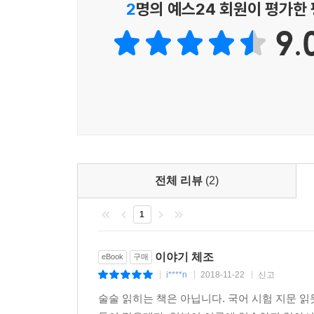
2
명의 예스24 회원이 평가한
4강에서는 무라카미 류의 소설을 도작함으로써 작
9.
바나나의 소설을 통해 동서고금 옛날이야기의 모티
6강에서는 쓰게 요시하루의 만화 「심심한 방」을 노
미디어믹스를 직접 실행해볼 수 있도록 했다.
(참고로 6강의 말미에 사소설의 규칙 위에서 ‘나
토대로 허구를 만들 것인가에 대해 던진 문제의식에
자신만의 성장소설을 만들자
사람은 왜 이야기를 쓰려고 하는 걸까. 인간은 
자기표현의 한 방법이다. 따라서 이야기는 결국 ‘자아
전체 리뷰
(2)
오늘날 블로그나 소셜미디어에는 개인의 이야기가 
1
‘이야기의 구조’에 따라 이야기를 써볼 것을 제안한
이야기를 제대로 만드는 방법만 터득한다면 자신만의
이야기 체조
eBook
구매
i****n
2018-11-22
신고
|
|
|
술술 읽히는 책은 아닙니다. 국어 시험 지문 