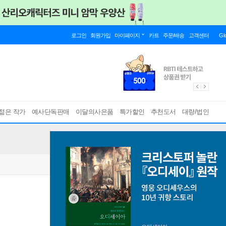
로그인
회원가입
마이페이지
카트
주문/배송
고객센터
Gl
젊은 작가
예사단독판매
이달의사은품
특가할인
추천도서
대량/법인