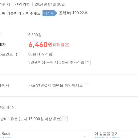
성수
저
생각의힘
2014년 07월 30일
공학 top100 22주
번째 리뷰어가 되어주세요.
베스트
가
6,800원
6,460
원
매가
(5% 할인)
ES포인트
60원 (1% 적립)
5만원이상 구매 시 2천원 추가적립
제혜택
카드/간편결제 혜택을 확인하세요
송안내
송비 : 유료 (도서 15,000원 이상 무료)
eBook
이 상품을 팔기