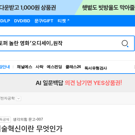
D/LP
DVD/BD
문구
/GIFT
티켓
장안내
채널예스
사락
예스펀딩
클래스24
독서유형검사
RBTI Lab
독서유형검사
AI 일문백답
의견 남기면 YES상품권!
/전자공학
생각의힘 문고-007
득공제
기술혁신이란 무엇인가