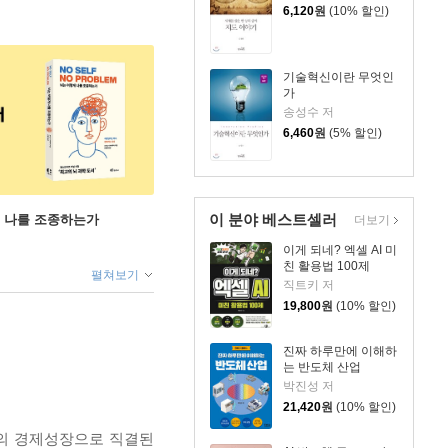
6,120
원
(10% 할인)
기술혁신이란 무엇인
가
송성수 저
6,460
원
(5% 할인)
이 분야 베스트셀러
게 나를 조종하는가
더보기
이게 되네? 엑셀 AI 미
친 활용법 100제
펼쳐보기
직트키 저
19,800
원
(10% 할인)
진짜 하루만에 이해하
는 반도체 산업
박진성 저
21,420
원
(10% 할인)
회의 경제성장으로 직결된