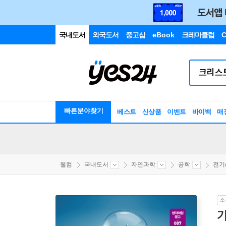
국내도서
외국도서
중고샵
eBook
크레마클럽
C
빠른분야찾기
베스트
신상품
이벤트
바이백
매
웰컴
국내도서
자연과학
공학
전기
소