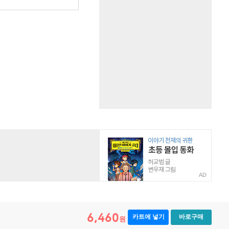
AD
6,460
카트에 넣기
바로구매
원