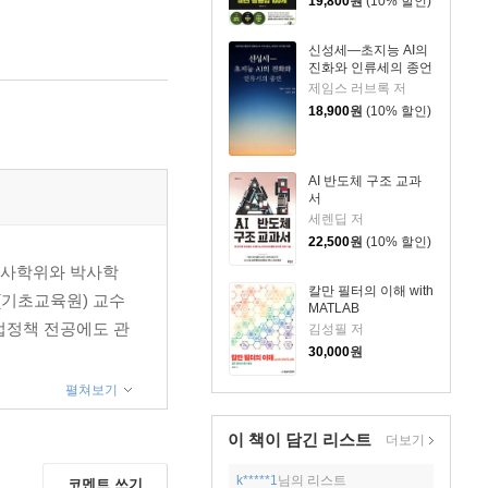
19,800
원
(10% 할인)
신성세―초지능 AI의
진화와 인류세의 종언
제임스 러브록 저
18,900
원
(10% 할인)
AI 반도체 구조 교과
서
세렌딥 저
22,500
원
(10% 할인)
석사학위와 박사학
칼만 필터의 이해 with
(기초교육원) 교수
MATLAB
업정책 전공에도 관
김성필 저
30,000
원
펼쳐보기
이 책이 담긴
리스트
더보기
k*****1
님의 리스트
코멘트 쓰기