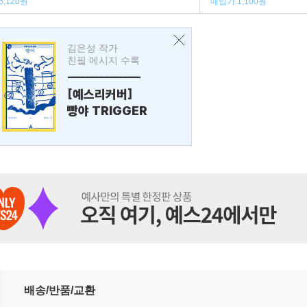
6,120원
매입가 1,100원
김은성 작가
친필 메시지 수록
---------------
[예스리커버]
빵야 TRIGGER
배송/반품/교환