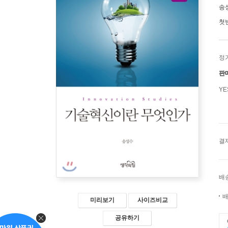
송
첫
정
판
Y
결
배
배
미리보기
사이즈비교
공유하기