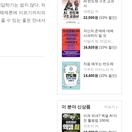
AI 반도체 구조 교과
답하기는 쉽지 않다. 저
서
세렌딥 저
신체제론에 이르기까지의
22,500
원
(10% 할인)
줄 수 있는 좋은 안내서
자신의 존재에 대해
사과하지 말 것
카밀라 팡 저/김보은 역
16,920
원
(10% 할인)
처음 배우는 반도체
기쿠치 마사노리 저/유순재 역
14,400
원
(10% 할인)
이 분야 신상품
더보기
이게 되네? 엑셀 AI 미
친 활용법 100제
직트키 저