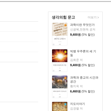
생각의힘 문고
더보기
과학이란 무엇인가
신광복,천현득 공저
9,400
원
(5% 할인)
빅뱅 우주론의 세 기
둥
김희준 저
9,400
원
(5% 할인)
과학과 종교의 시간과
공간
황치옥 저
6,460
원
(5% 할인)
지도이야기
김경렬 저