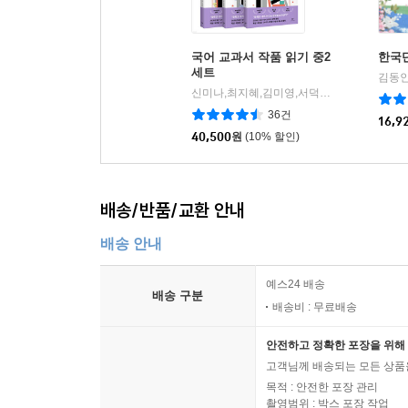
국어 교과서 작품 읽기 중2
한국단
세트
신미나,최지혜,김미영,서덕희,조인혜,주예지 공편
36건
16,9
40,500
원
(10% 할인)
배송/반품/교환 안내
배송 안내
예스24 배송
배송 구분
배송비 : 무료배송
안전하고 정확한 포장을 위해 
고객님께 배송되는 모든 상품을