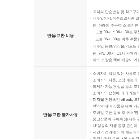
모바일 쿠폰의 경우 유효기간(
고객의 단순변심 및 착오구
직수입양서/직수입일서중 일
단, 아래의 주문/취소 조건인
오늘 00시 ~ 06시 30분 
반품/교환 비용
오늘 06시 30분 이후 주문
직수입 음반/영상물/기프트 
단, 당일 00시~13시 사이
박스 포장은 택배 배송이 가
소비자의 책임 있는 사유로 
소비자의 사용, 포장 개봉에 
복제가 가능한 상품 등의 포장을 
소비자의 요청에 따라 개별
디지털 컨텐츠인 eBook, 
eBook 대여 상품은 대여 기
모바일 쿠폰 등록 후 취소/환
반품/교환 불가사유
중고상품이 구매확정(자동 
LP상품의 재생 불량 원인이 기