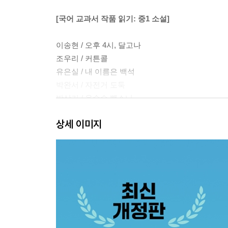
[국어 교과서 작품 읽기: 중1 소설]
이송현 / 오후 4시, 달고나
조우리 / 커튼콜
유은실 / 내 이름은 백석
박완서 / 자전거 도둑
박상기 / 옥수수 뺑소니
김유정 / 동백꽃
상세 이미지
장주식 / 먹고 싶다, 수박
현덕 / 하늘은 맑건만
허균 / 홍길동전
[국어 교과서 작품 읽기: 중1 수필·비문학]
1부 어느 날 자전거가 내 삶 속으로 들어왔다(성석제)
2부 잘 준비된 말을(이해인)/감정 연습을 시작합니다