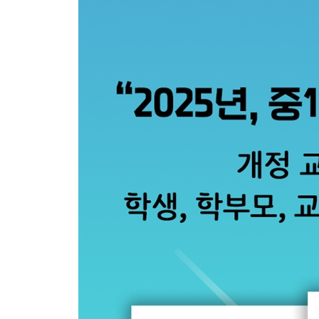
3부 스마트폰은 나의 뇌에 어떤 영향을 미칠까(양은우
4부 모든 치킨은 옳을까?(이지선)/토종 씨앗의 행방