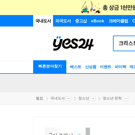
국내도서
외국도서
중고샵
eBook
크레마클럽
C
빠른분야찾기
베스트
신상품
이벤트
바이백
매
웰컴
국내도서
청소년
청소년 문학