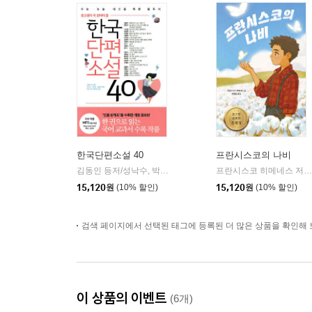
한국단편소설 40
프란시스코의 나비
김동인 등저/성낙수, 박찬영,김형주 공편
리베르
프란시스코 히메네스 저/하정임 역
|
15,120
원
(10% 할인)
15,120
원
(10% 할인)
검색 페이지에서 선택된 태그에 등록된 더 많은 상품을 확인해 
이 상품의 이벤트
(6개)