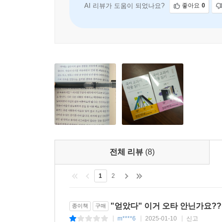
예정이다.
AI 리뷰가 도움이 되었나요?
좋아요
0
전체 리뷰
(8)
1
2
"얻았다" 이거 오타 안닌가요?
종이책
구매