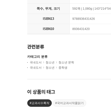
쪽수, 무게, 크기
592쪽 | 1,080g | 143*214*
ISBN13
9788936431426
ISBN10
8936431420
관련분류
카테고리 분류
국내도서
청소년
청소년 문학
국내도서
청소년
중학생
이 상품의 태그
#교과서수록작
#국어교과서작품읽기