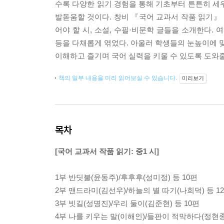
수록 다양한 읽기 경험을 통해 기초부터 튼튼히 세
발돋움할 것이다. 창비 『국어 교과서 작품 읽기』 
어야 할 시, 소설, 수필·비문학 글들을 소개한다.
등을 다채롭게 엮었다. 아울러 학생들의 눈높이에 맞
이해하고 즐기며 국어 실력을 키울 수 있도록 도와줄
책의 일부 내용을 미리 읽어보실 수 있습니다.
미리보기
목차
[국어 교과서 작품 읽기: 중1 시]
1부 반딧불(윤동주)/후후후(성미정) 등 10편
2부 맨드라미(김선우)/하늘의 별 따기(나희덕) 등 1
3부 빗길(성명진)/우리 둘이(김준현) 등 10편
4부 나를 키우는 말(이해인)/들판이 적막하다(정현종)