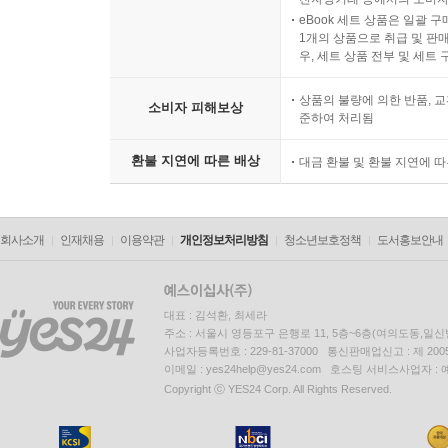
시간의 경과에 의해 재판매가
전자상거래 등에서의 소비자
eBook 세트 상품은 일괄 
1개의 상품으로 취급 및 판매
우, 세트 상품 전부 및 세트
상품의 불량에 의한 반품, 교
소비자 피해보상
준하여 처리됨
환불 지연에 따른 배상
대금 환불 및 환불 지연에 
회사소개
인재채용
이용약관
개인정보처리방침
청소년보호정책
도서홍보안내
대표 : 김석환, 최세라
주소 : 서울시 영등포구 은행로 11, 5층~6층(여의도동,일신
사업자등록번호 : 229-81-37000 통신판매업신고 : 제 200
이메일 : yes24help@yes24.com 호스팅 서비스사업자 :
Copyright ⓒ YES24 Corp. All Rights Reserved.