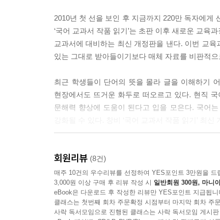
2010년 첫 선을 보인 후 지금까지 220만 독자에
‘국어 교과서 작품 읽기’는 초판 이후 새로운 교육과정
교과서에 대비하는 최신 개정판을 낸다. 이번 교육
있는 그대로 받아들이기보다 매체 자료를 비판적으
최근 학생들이 단어의 뜻을 몰라 글을 이해하기 
현장에서도 뜨거운 화두로 떠오르고 있다. 현직 국
문해력 향상에 도움이 된다고 입을 모은다. 국어는
강화될 수 있다. 창비 ‘국어 교과서 작품 읽기’ 최
창비 ‘국어 교과서 작품 읽기’ 최신 개정판은 새로 
회원리뷰
구성했다. 여러 교과서에 중복해서 실린 필수 작
(8건)
교과서에 수록된 작품도 두루 엄선하여 엮었다. 
매주 10건의 우수리뷰를 선정하여 YES포인트 3만원을 드
3,000원 이상 구매 후 리뷰 작성 시
일반회원 300원, 마니아
활동을 마련했다. 다양한 활동을 통해 단어의 뜻을
eBook은 다운로드 후 작성한 리뷰만 YES포인트 지급됩니
파악했는지 학생들이 자기 주도적으로 읽어 나갈 수 
클래스는 첫번째 회차 주문확정 시점부터 마지막 회차 주문
달라진 교과서를 위한 완벽한 대비일 뿐 아니라 국어
사락 독서모임으로 진행된 클래스는 사락 독서모임 게시판