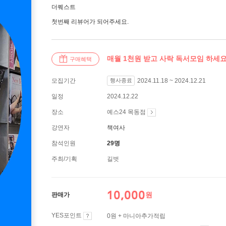
더퀘스트
첫번째 리뷰어가 되어주세요.
매월 1천원 받고 사락 독서모임 하세요
구매혜택
모집기간
행사종료
2024.11.18 ~ 2024.12.21
일정
2024.12.22
장소
예스24 목동점
강연자
책여사
참석인원
29명
주최/기획
길벗
10,000
원
판매가
YES포인트
0원 + 마니아추가적립