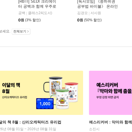
[RBTI] SEDI 크리에이
[독서모임] 《중하위권
터 공백과 함께 우주로
공부법 바이블》 온라인
떠나요
줌 강연
공백
클래스24(도서)
김경모
서사원
|
|
0
원
(3% 할인)
0
원
(50% 할인)
보세요.
전체보기
달의 책 8월 : 산리오캐릭터즈 유리컵
예스리커버 : 악마와 함께
26년 08월 01일 ~ 2026년 08월 31일
소진시