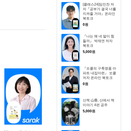
[클래스24]임민찬 저
자『공부가 결국 너를
지켜줄 거야』온라인
북토크
0
원
『나는 왜 네 말이 힘
들까』 박재연 저자
북토크
5,000
원
『쏘쿨의 구축명품 아
파트 내집마련』 쏘쿨
저자 온라인 북토크
0
원
산책 山冊, 산에서 책
이야기 4편 공주
5,000
원