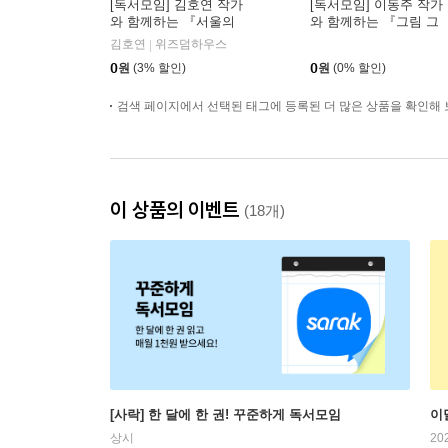
[독서모임] 김호연 작가
[독서모임] 이동주 작가
와 함께하는 『서울의
와 함께하는 『그림 그
선인』 북토크
리는 과학자』 읽기
김호연
위즈덤하우스
|
0
원
(3% 할인)
0
원
(0% 할인)
검색 페이지에서 선택된 태그에 등록된 더 많은 상품을 확인해 
이 상품의 이벤트
(18개)
[사락] 한 달에 한 권! 꾸준하게 독서모임
이
상시
20