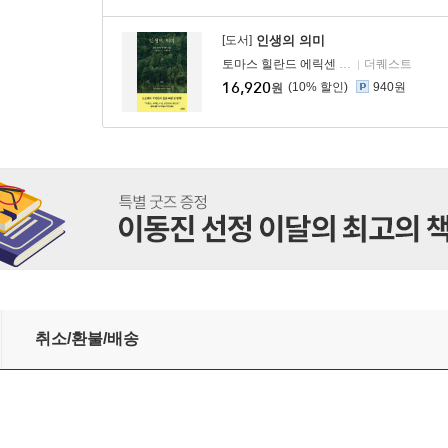
[도서]
인생의 의미
토마스 힐란드 에릭센
저 /
이영래
더퀘스트
역
16,920
10
%
940원
원
취소/환불/배송