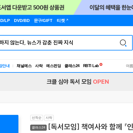
D/LP
DVD/BD
문구
/GIFT
티켓
독서유형검사
RBTI Lab
장안내
채널예스
사락
예스펀딩
클래스24
독서유형검사
여
크클 심야 독서 모임
OPEN
선착순
사락
[독서모임] 책여사와 함께 『
클래스24