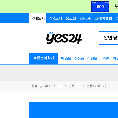
국내도서
외국도서
중고샵
eBook
크레마클럽
C
빠른분야찾기
베스트
신상품
이벤트
바이백
매
웰컴
국내도서
인문
인문/교양