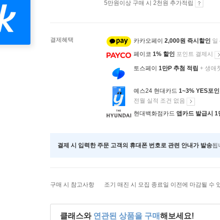
5만원이상 구매 시 2천원 추가적립
결제혜택
카카오페이
2,000원 즉시할인
일
페이코
1% 할인
포인트 결제시
토스페이
1만P 추첨 적립
+ 생애
예스24 현대카드
1~3% YES포
전월 실적 조건 없음
현대백화점카드
앱카드 발급시 1
결제 시 입력한 주문 고객의 휴대폰 번호로 관련 안내가 발송
됩
구매 시 참고사항
조기 매진 시 모집 종료일 이전에 마감될 수 
클래스와
연관된 상품을 구매
해보세요!