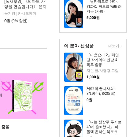
[독서모임] 《엄마도 사
『낭만적으로 산다』
강화길 북토크 with 최
랑을 연습합니다》 윤지
지은 (사회)
영 작가 - 줌 강연
윤지영
카시오페아
|
5,000
원
0
원
(0% 할인)
이 분야 신상품
더보기
『마음요리 2』차영
경 작가와의 만남 &
독후 활동
자현 글/차영경 그림
1,000
원
제62회 꿀시사회 :
8/19(수), 8/20(목)
0
원
『나는 성장주 투자로
 춤을
40에 은퇴했다』 파
돌댁 온라인 북토크