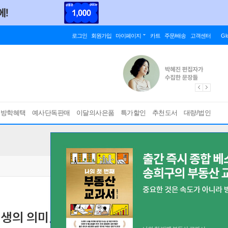
로그인
회원가입
마이페이지
카트
주문/배송
고객센터
Gl
름방학혜택
예사단독판매
이달의사은품
특가할인
추천도서
대량/법인
인생의 의미』찾기
[ 12월 22일(일) 오전 11시 ]