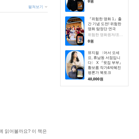
0
원
펼쳐보기
『위험한 명화 1』출
간 기념 도전! 위험한
명화 탐정단 연극
위험한 명화원저/조희애 글/고야그림
0
원
뮤지컬 〈어서 오세
요, 휴남동 서점입니
다〉 X 『윗집 부부』
황보름 작가&박혜진
평론가 북토크
40,000
원
께 읽어볼까요? 이 책은