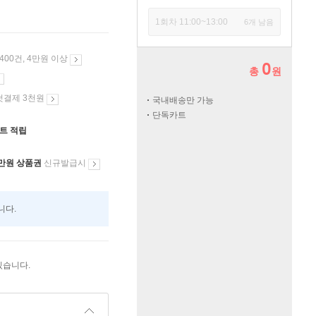
1회차 11:00~13:00
6개 남음
 400건, 4만원 이상
0
총
원
첫결제 3천원
국내배송만 가능
단독카트
인트 적립
만원 상품권
신규발급시
니다.
있습니다.