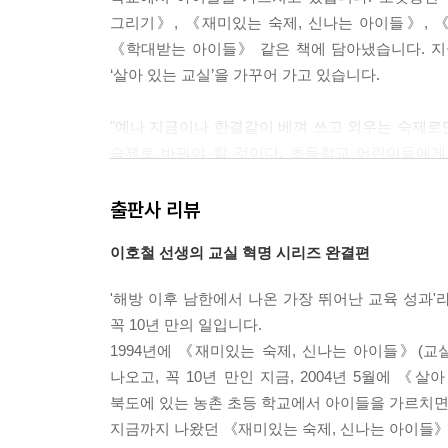
그리기》, 《재미있는 숙제, 신나는 아이들》, 
― 8장 신나는 공부 :?길거리 전시회?에서
《학대받는 아이들》 같은 책에 담아냈습니다. 지금
우리 반 아이들은 그림을 그리고 시도 썼는데 그것
‘살아 있는 교실’을 가꾸어 가고 있습니다.
까 생각하다가 아이들의 작품들을 마을에 돌아다니며 
마을에 전시하면 할아버지 할머니들도 아이들의 작품
"예나 지금이나 한결같이 베껴 쓰고 외우는 숙제로
들의 작품이니까 무엇보다 흐뭇하게 느껴질 것이다.
숙제로 바꿔야 할 것이다. 초등학교 어린이들에게
않으면 영원히 못 깨우치거나 비뚤어진 방향으로 나갈
.
많다. 그런 것을 지금부터 아이들 밑바닥에 깔아 제
출판사 리뷰
― 이호철, 《재미있는 숙제, 신나는 아이들》에서
이호철 선생의 교실 혁명 시리즈 완결편
'해방 이후 남한에서 나온 가장 뛰어난 교육 성과
꼭 10년 만의 일입니다.
1994년에 《재미있는 숙제, 신나는 아이들》(교실
나오고, 꼭 10년 만인 지금, 2004년 5월에 《
북도에 있는 농촌 초등 학교에서 아이들을 가르치면
지금까지 나왔던 《재미있는 숙제, 신나는 아이들》,