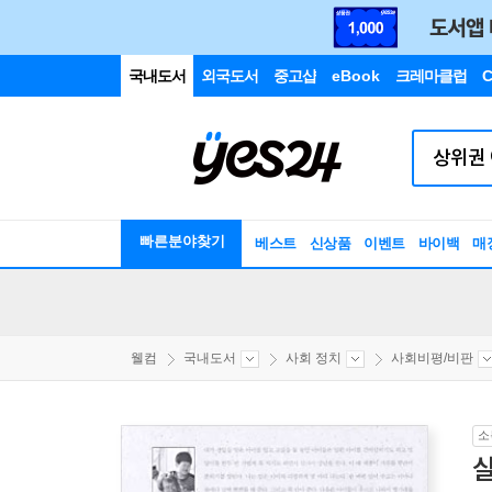
국내도서
외국도서
중고샵
eBook
크레마클럽
C
빠른분야찾기
베스트
신상품
이벤트
바이백
매
웰컴
국내도서
사회 정치
사회비평/비판
소
살