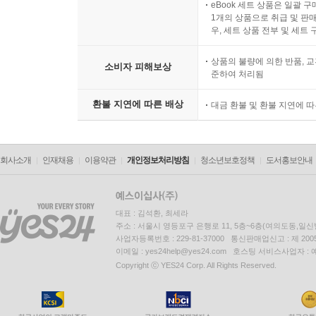
eBook 세트 상품은 일괄 
1개의 상품으로 취급 및 판매
우, 세트 상품 전부 및 세트
상품의 불량에 의한 반품, 교
소비자 피해보상
준하여 처리됨
환불 지연에 따른 배상
대금 환불 및 환불 지연에 
회사소개
인재채용
이용약관
개인정보처리방침
청소년보호정책
도서홍보안내
대표 : 김석환, 최세라
주소 : 서울시 영등포구 은행로 11, 5층~6층(여의도동,일신
사업자등록번호 : 229-81-37000 통신판매업신고 : 제 200
이메일 : yes24help@yes24.com 호스팅 서비스사업자 :
Copyright ⓒ YES24 Corp. All Rights Reserved.