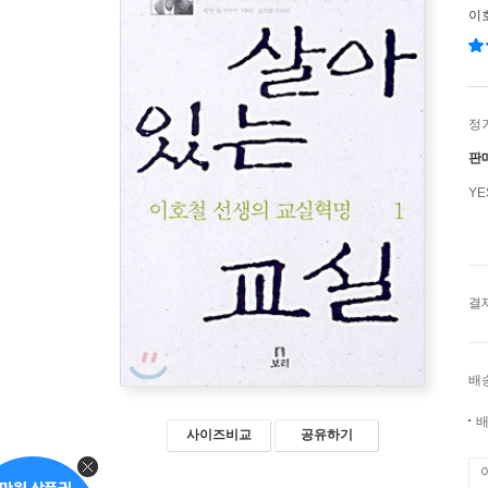
이
정
판
Y
결
배
배
사이즈비교
공유하기