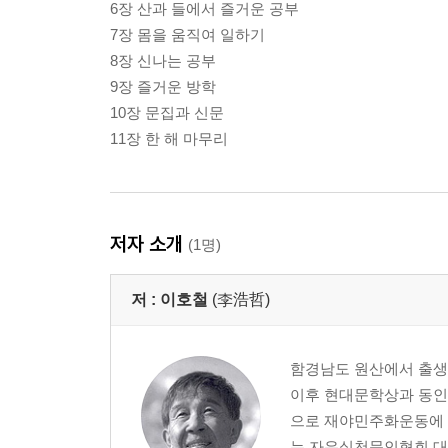
6장 산과 들에서 즐거운 공부
7장 몸을 움직여 일하기
8장 신나는 공부
9장 즐거운 방학
10장 문집과 신문
11장 한 해 마무리
저자 소개
(1명)
저 :
이호철
(李浩哲)
함경남도 원산에서 출생
이후 현대문학상과 동인
으로 재야민주화운동에 뛰
는 자유실천문인협회 대표