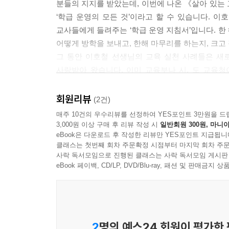
분들의 지지를 받았는데, 이번에 나온 《살아 있는
‘학급 운영의 모든 것’이라고 할 수 있습니다. 이
교사들에게 들려주는 ‘학급 운영 지침서’입니다. 한
어떻게 방학을 보내고, 한해 마무리를 하는지, 크고
그 동안 이호철 선생님의 교육 실천 사례들은 새
사랑받아 왔습니다. 이미 교육부나 시, 도 교육
이번에 새로 나온 《살아 있는 교실》도 입시 교육
교육’에 관심이 있는 선생님이나 학부모들, 교육 행
회원리뷰
(2건)
매주 10건의 우수리뷰를 선정하여 YES포인트 3만원을 드
이호철 선생이 낸 책들은 우리 나라 초등 교육 역사
3,000원 이상 구매 후 리뷰 작성 시
일반회원 300원, 마니아
eBook은 다운로드 후 작성한 리뷰만 YES포인트 지급됩니
나온 가장 뛰어난 교육 성과라는 것이 초등 교육에 
클래스는 첫번째 회차 주문확정 시점부터 마지막 회차 주문
그림 잘 그리는 아이가 서너 명, 노래 잘 부르는 
사락 독서모임으로 진행된 클래스는 사락 독서모임 게시판
쓰고, 그림도 잘 그리고, 노래도 잘 한다면? 그런
eBook 페이백, CD/LP, DVD/Blu-ray, 패션 및 판매금
수준이라면? 바로 이 믿을 수 없는 일이 이호철 선
2
명의 예스24 회원이 평가한