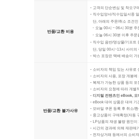
고객의 단순변심 및 착오구
직수입양서/직수입일서중 일
단, 아래의 주문/취소 조건인
오늘 00시 ~ 06시 30분 
반품/교환 비용
오늘 06시 30분 이후 주문
직수입 음반/영상물/기프트 
단, 당일 00시~13시 사이
박스 포장은 택배 배송이 가
소비자의 책임 있는 사유로 
소비자의 사용, 포장 개봉에 
복제가 가능한 상품 등의 포장을 
소비자의 요청에 따라 개별
디지털 컨텐츠인 eBook, 
eBook 대여 상품은 대여 기
모바일 쿠폰 등록 후 취소/환
반품/교환 불가사유
중고상품이 구매확정(자동 
LP상품의 재생 불량 원인이 기
시간의 경과에 의해 재판매가
전자상거래 등에서의 소비자