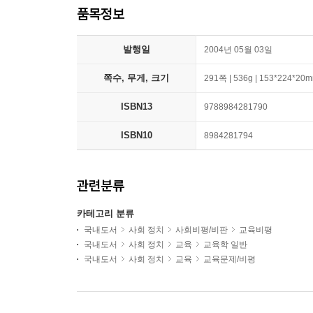
품목정보
발행일
2004년 05월 03일
쪽수, 무게, 크기
291쪽 | 536g | 153*224*20
ISBN13
9788984281790
ISBN10
8984281794
관련분류
카테고리 분류
국내도서
사회 정치
사회비평/비판
교육비평
국내도서
사회 정치
교육
교육학 일반
국내도서
사회 정치
교육
교육문제/비평